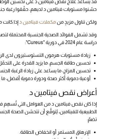
قد يساعد علاج نقص فيتامين د على تحسين الوظيفة
حسّنوا مستويات فيتامين د لديهم، حقّقوا رغبة ج
ولكن تناول مزيدٍ من
مكملات فيتامين د
إذا كانت م
وقد تشمل الفوائد الصحية الجنسية المحتملة لتصح
دراسة عام 2024 في دورية "Cureus":
زيادة مستويات هرمون التستوستيرون لدى الرج
تحسين طاقة الجسم، ما يزيد القدرة على التحمّ
تحسين المزاج، ما يساعد على زيادة الرغبة الجنس
أوعية دموية أكثر صحة ودورة دموية أفضل، ما يم
أعراض نقص فيتامين د
إذا كان نقص فيتامين د من العوامل التي تُسهِم ف
الطبيعية للفيتامين، يُتوقَّع أن تتحسّن الصحة الج
تضمّ:
الإرهاق المستمر أو انخفاض الطاقة.