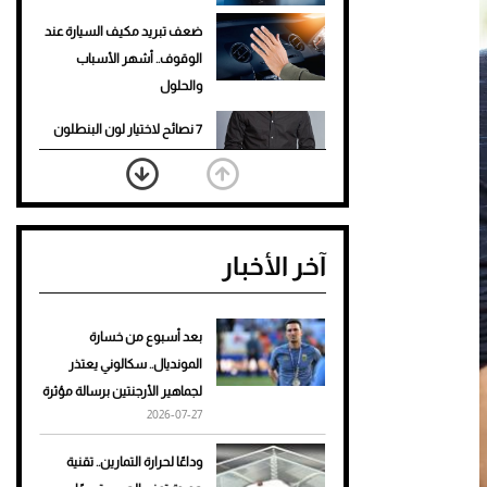
ضعف تبريد مكيف السيارة عند
الوقوف.. أشهر الأسباب
والحلول
7 نصائح لاختيار لون البنطلون
المناسب للقميص الأسود
نرى المستقبل من خلال
تصميماتنا.. كيف حجزت 1886
آخر الأخبار
مكانها في عالم الأزياء؟
أغلى 10 عطور في العالم للرجال
تمنحك فخامة استثنائية
بعد أسبوع من خسارة
المونديال.. سكالوني يعتذر
Aston Martin Valiant: على
لجماهير الأرجنتين برسالة مؤثرة
هوى الأبطال
2026-07-27
أفضل تدريج للشعر الطويل
وداعًا لحرارة التمارين.. تقنية
لإطلالة جريئة وعصرية