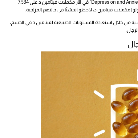
كما نظرت مراجعة منهجية عام 2020 في دورية "Depression and Anxiety" في آثار مكملات فيتامين د على 7,534
وا مكملات فيتامين د، لاحظوا تحسّنًا في حالتهم المزاجية.
ة من خلال استعادة المستويات الطبيعية لفيتامين د في الجسم،
لرجال.
جال