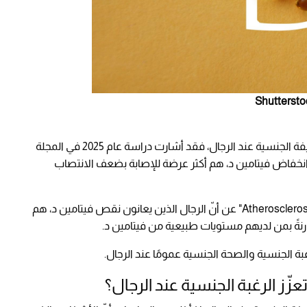
والوظيفة الجنسية عند الرجال، فقد أشارت دراسة عام 2025 في المجلة
ُون انخفاض فيتامين د، هم أكثر عرضة للإصابة بضعف الانتصاب
كذلك كشفت دراسة أخرى عام 2016 في دورية "Atherosclerosis" عن أنّ الرجال الذين يعانون نقص فيتامين د، هم
غبة الجنسية والصحة الجنسية عمومًا عند الرجال.
زّز الرغبة الجنسية عند الرجال؟