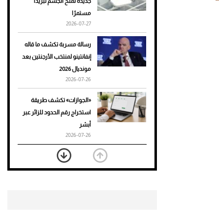
جديدة تمنح الجسم تبريدًا
مستمرًا
أحذية Mary Jane: ترف وأناقة
2026-07-27
للرجال
رسالة مسربة تكشف ما قاله
إنفانتينو لمنتخب الأرجنتين بعد
مونديال 2026
2026-07-26
«الجوازات» تكشف طريقة
استخراج رقم الحدود للزائر عبر
أبشر
2026-07-26
بعد 7 أشهر من تعرضه لحادث
مروع.. جوشوا يفوز على برينغا
بـ"الضربة القاضية" (فيديو)
2026-07-26
موعد صرف حساب المواطن