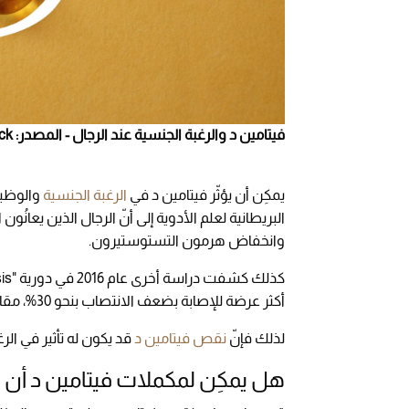
فيتامين د والرغبة الجنسية عند الرجال - المصدر: Shutterstock
يمكِن أن يؤثّر فيتامين د في
الرغبة الجنسية
البريطانية لعلم الأدوية إلى أنّ الرجال الذين يعان
وانخفاض هرمون التستوستيرون.
أكثر عرضة للإصابة بضعف الانتصاب بنحو 30%، مقارنةً بمن لديهم مستويات طبيعية من فيتامين د.
لذلك فإنّ
نقص فيتامين د
قد يكون له تأثير في الر
هل يمكِن لمكملات فيتامين د أن تع