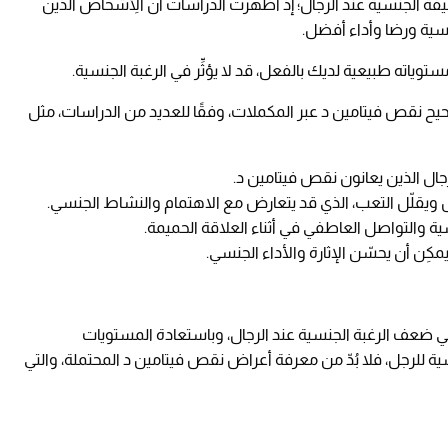
 الجنسية عند الرجال؛ إذ أظهرت الدراسات أنّ الأِشخاص الذين
نسية ورضا وأداء أفضل.
ستوياته طبيعية لديك بالفعل، قد لا يؤثِّر في الرغبة الجنسية.
يح نقص فيتامين د عبر المكملات، وفقًا للعديد من الدراسات، مثل
ال الذين يعانون نقص فيتامين د.
ل ويقلّل التعب، الذي قد يتعارض مع الاهتمام والنشاط الجنسي.
ية والتواصل العاطفي في أثناء العلاقة الحميمة.
كِن أن يحسّن الإثارة والأداء الجنسي.
ي ضعف الرغبة الجنسية عند الرجال، وباستعادة المستويات
نسية للرجل، فلا بُدّ من معرفة أعراض نقص فيتامين د المحتملة، والتي