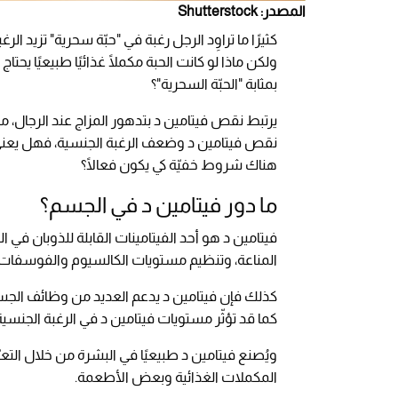
المصدر: Shutterstock
كثيرًا ما تراوِد الرجل رغبة في "حبّة سحرية" تزيد الر
ولكن ماذا لو كانت الحبة مكملًا غذائيًا طبيعيًا يحتا
بمثابة "الحبّة السحرية"؟
يرتبط نقص فيتامين د بتدهور المزاج عند الرجال، م
نقص فيتامين د وضعف الرغبة الجنسية، فهل يعني ذلك
هناك شروط خفيّة كي يكون فعالًا؟
ما دور فيتامين د في الجسم؟
فيتامين د هو أحد الفيتامينات القابلة للذوبان في
المناعة، وتنظيم مستويات الكالسيوم والفوسفات.
كذلك فإن فيتامين د يدعم العديد من وظائف الجسم 
كما قد تؤثّر مستويات فيتامين د في الرغبة الجنسية 
ويُصنع فيتامين د طبيعيًا في البشرة من خلال ال
المكملات الغذائية وبعض الأطعمة.