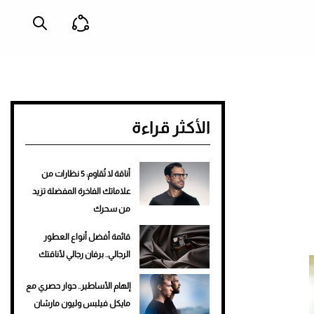
الأكثر قراءة
أناقة لا تُقاوم: 5 نظارات من
علاماتك الفاخرة المفضلة تزيد
من سحرك
قائمة أفضل أنواع العطور
الرجالي.. برفان رجالي لأناقتك
إلهام الأساطير.. حوار حصري مع
مايكل فيلبس وليون مارشان