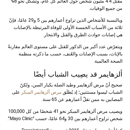
مقتل 4.4 مليون شخص حول العالم كل عام، وتشكّل نحو 8%
من جميع الوفيات.
وبالنسبة للأشخاص الذين تراوح أعمارهم بين 5 و29 عامًا، فإنّ
ثلاثة من الأسباب الخمسة الأولى للوفاة المرتبطة بالإصابات
هي إصابات حوادث الطرق والقتل والانتحار.
ويتعرّض عدد أكبر من الذكور للقتل على مستوى العالم مقارنةً
بالإناث، بسبب الإصابات والعُنف، حسب ما ذكرته منظمة
الصحة العالمية.
ألزهايمر قد يصِيب الشباب أيضًا
صحيح أنّ مرض ألزهايمر وطيد الصلة بكبار السن، ولكنّ
الشباب ليسوا مستثنين؛ إذ يُطلَق
مرض ألزهايمر المبكر
على
المصابين به ممن تقلّ أعمارهم عن 65 سنة.
ويصيب مرض ألزهايمر المبكر نحو 41 شخصًا من كل 100,000
شخص تراوح أعمارهم بين 30 و64 عامًا، حسب "Mayo Clinic".