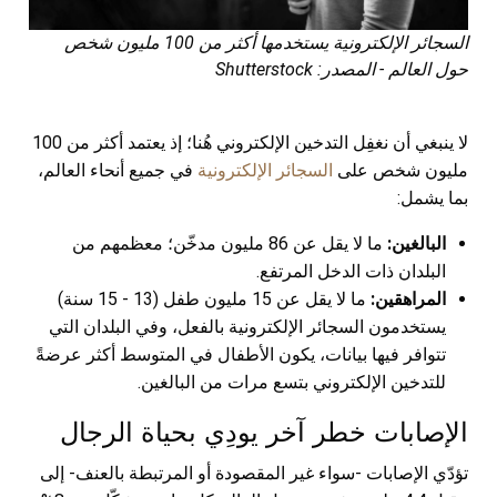
السجائر الإلكترونية يستخدمها أكثر من 100 مليون شخص
حول العالم - المصدر: Shutterstock
لا ينبغي أن نغفِل التدخين الإلكتروني هُنا؛ إذ يعتمد أكثر من 100
مليون شخص على
السجائر الإلكترونية
في جميع أنحاء العالم،
بما يشمل:
البالغين:
ما لا يقل عن 86 مليون مدخّن؛ معظمهم من
البلدان ذات الدخل المرتفع.
المراهقين:
ما لا يقل عن 15 مليون طفل (13 - 15 سنة)
يستخدمون السجائر الإلكترونية بالفعل، وفي البلدان التي
تتوافر فيها بيانات، يكون الأطفال في المتوسط أكثر عرضةً
للتدخين الإلكتروني
بتسع مرات
من البالغين.
الإصابات خطر آخر يودِي بحياة الرجال
تؤدّي الإصابات -سواء غير المقصودة أو المرتبطة بالعنف- إلى