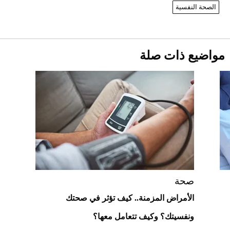
الصحة النفسية
أقصر يوم في 2026 يقترب.. ماذا يحدث في
دوران الأرض؟
2026-07-25
مواضيع ذات صلة
قبل ليلة النزال.. اكتمال وزن أبطال "The
Comeback" في جدة (فيديو)
2026-07-25
أغلى 10 عطور في العالم للرجال تمنحك فخامة
استثنائية
صحة
الأمراض المزمنة.. كيف تؤثر في صحتك
ونفسيتك؟ وكيف تتعامل معها؟