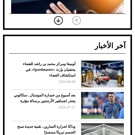
آخر الأخبار
أوميغا ومركز محمد بن راشد للفضاء
ضعف تبريد مكيف السيارة عند الوقوف.. أشهر
يحتفيان بإرث «Speedmaster» في
الأسباب والحلول
استكشاف الفضاء
2026-08-09
بعد أسبوع من خسارة المونديال.. سكالوني
يعتذر لجماهير الأرجنتين برسالة مؤثرة
2026-07-27
وداعًا لحرارة التمارين.. تقنية جديدة تمنح
الجسم تبريدًا مستمرًا