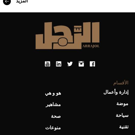
المزيد
أحذية Mary Jane: ترف وأناقة للرجال
الأقسام
إدارة وأعمال
هو و هي
موضة
مشاهير
سياحة
صحة
تقنية
منوعات