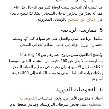
قد علمت أنّ التدخين سبب لوفاة كثير من الرجال كل عام،
كما أنّه يضرّ من يتعرّض لدخان السجائر أيضًا، لذا يُنصَح بالبدء
في
الإقلاع عن التدخين
بالوسائل المعروفة.
5. ممارسة الرياضة
تنشّط الرياضة البدن والعقل على حدٍ سواء، كما أنّها وسيلة
لخسارة الوزن الزائد إلى جانب النظام الغذائي الصحي.
ويُنصَح البالغون ممن تراوح أعمارهم بين 18 و64 عامًا
بممارسة ما لا يقل عن 150 دقيقة من النشاط البدني متوسط
الكثافة طوال الأسبوع، وإن رغبت في تعظيم الفوائد الصحية،
يمكنك زيادة النشاط البدني متوسط الكثافة إلى 300 دقيقة
أسبوعيًا.
6. الفحوصات الدورية
أحيانًا لا مفرّ من الأمراض، ولكن قد تساعد
الفحوصات
المنتظمة
، مثل فحص سرطان البروستاتا وقياس ضغط الدم