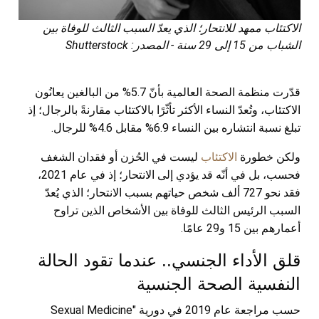
الاكتئاب ممهد للانتحار؛ الذي يعدّ السبب الثالث للوفاة بين
الشباب من 15 إلى 29 سنة - المصدر: Shutterstock
قدّرت منظمة الصحة العالمية بأنّ 5.7% من البالغين يعانُون
الاكتئاب، وتُعدّ النساء الأكثر تأثّرًا بالاكتئاب مقارنةً بالرجال؛ إذ
تبلغ نسبة انتشاره بين النساء 6.9% مقابل 4.6% للرجال.
ولكن خطورة
الاكتئاب
ليست في الحُزن أو فقدان الشغف
فحسب، بل في أنّه قد يؤدي إلى الانتحار؛ إذ في عام 2021،
فقد نحو 727 ألف شخص حياتهم بسبب الانتحار؛ الذي يُعدّ
السبب الرئيس الثالث للوفاة بين الأشخاص الذين تراوح
أعمارهم بين 15 و29 عامًا.
قلق الأداء الجنسي.. عندما تقود الحالة
النفسية الصحة الجنسية
حسب مراجعة عام 2019 في دورية "Sexual Medicine