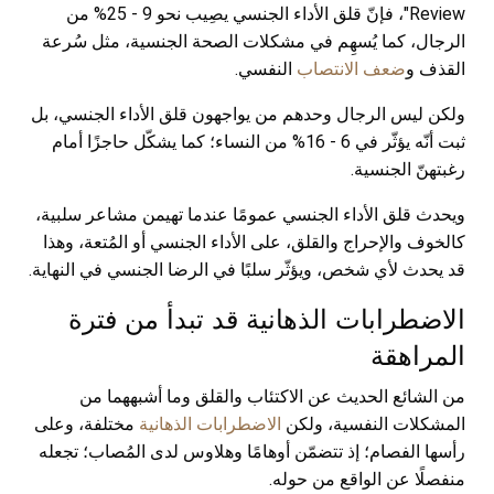
Review"، فإنّ قلق الأداء الجنسي يصِيب نحو 9 - 25% من
الرجال، كما يُسهِم في مشكلات الصحة الجنسية، مثل سُرعة
القذف و
ضعف الانتصاب
النفسي.
ولكن ليس الرجال وحدهم من يواجهون قلق الأداء الجنسي، بل
ثبت أنّه يؤثّر في 6 - 16% من النساء؛ كما يشكّل حاجزًا أمام
رغبتهنّ الجنسية.
ويحدث قلق الأداء الجنسي عمومًا عندما تهيمن مشاعر سلبية،
كالخوف والإحراج والقلق، على الأداء الجنسي أو المُتعة، وهذا
قد يحدث لأي شخص، ويؤثّر سلبًا في الرضا الجنسي في النهاية.
الاضطرابات الذهانية قد تبدأ من فترة
المراهقة
من الشائع الحديث عن الاكتئاب والقلق وما أشبههما من
المشكلات النفسية، ولكن
الاضطرابات الذهانية
مختلفة، وعلى
رأسها الفصام؛ إذ تتضمّن أوهامًا وهلاوس لدى المُصاب؛ تجعله
منفصلًا عن الواقع من حوله.