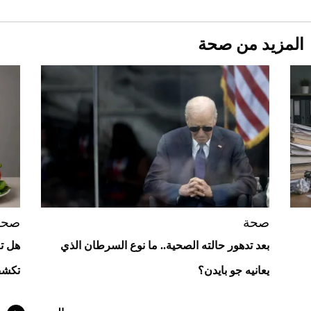
المزيد من صحة
Aston Martin Valiant: على هوى الأبطال
صحة
صحة
بعد تدهور حالته الصحية.. ما نوع السرطان الذي
هل تق
أفضل تدريج للشعر الطويل لإطلالة جريئة وعصرية
يعانيه جو بايدن؟
تكشف