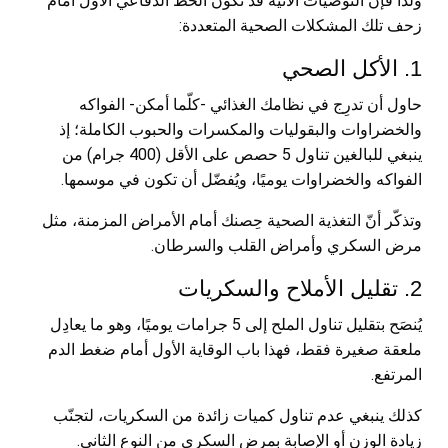
ولذا فإنّ التوصيات الآتية قد تكون الخطّ الدفاعي الأول أمام
زحف تلك المشكلات الصحية المتعددة:
1. الأكل الصحي
حاول أن تدرِج في نظامك الغذائي -كلّما أمكن- الفواكه
والخضراوات والبقوليات والمكسرات والحبوب الكاملة؛ إذ
ينبغي للبالغين تناول 5 حصص على الأقل (400 جرام) من
الفواكه والخضراوات يوميًا، ويُفضّل أن تكون في موسمها.
وتذكّر أنّ التغذية الصحية حِصنك أمام الأمراض المزمنة، مثل
مرض السكري وأمراض القلب والسرطان.
2. تقليل الأملاح والسكريات
يُنصَح بتقليل تناول الملح إلى 5 جرامات يوميًا، وهو ما يعادِل
ملعقة صغيرة فقط، فهذا باب الوقاية الأول أمام ضغط الدم
المرتفع.
كذلك ينبغي عدم تناول كميات زائدة من السكريات، لتجنّب
زيادة الوزن أو الإصابة بمرض السكري من النوع الثاني.