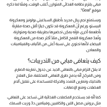
مبابي يلتزم نظامه الغذائي المتوازن أغلب الوقت، وفقًا لما ذكره
موقع "Goal".
ويستمتع نجم ريال مدريد بأطباق السباغيتي بولونيز ومعكرونة
البيستو، ورغم أنّ المعكرونة قد تكون خيارًا أقل صحة مقارنةً
بأطعمة أخرى، فإنّه يمكِن تحضيرها بطريقة صحية ومتوازنة،
وتُعدّ معكرونة القمح الكامل مثلًا أكثر صحة من المعكرونة
البيضاء، لأنّها تحتوي على نسبة أعلى من الألياف والفيتامينات
والمعادن.
كيف يتعافى مبابي من التدريبات؟
لا يقلّ التزام مبابي بالتعافي الجيد عن جدول تمارينه الصارم،
ومن المرجّح أنّه يدمج طرق التعافي المختلفة، مثل العلاج
بالتدليك وتمارين التمدد والحركة للمساعدة على تقليل آلام
العضلات ومنع الإصابات.
كما أنّه قد يستخدم المكملات الغذائية التي تساعد على التعافي،
مثل بروتين مصل اللبن والكافيين وفيتامين د3 وزيت السمك