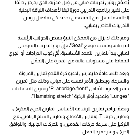
يُصمّم روتين تدريبات مبابي من قِبل مدرّبه، الذي يحرص دائمًا
على تغيير برنامجه التدريبي دوريًا تبعًا لأهداف اللياقة البدنية
الحالية، ما يجعل من المستحيل تحديد كل تفاصيل روتين
التدريبات الخاص بمبابي.
ومع ذلك لا يزال من الممكن التنبؤ ببعض الجوانب الرئيسة
لتدريباته، وحسب موقع "Goal"، فإنّ يوم التدريب النموذجي
لمبابي يبدأ بتمارين التمدد الأساسية، ثُمّ ركوب الدراجات أو الجري
للحفاظ على مستويات عالية من القدرة على التحمّل.
وبعد ذلك، عادةً ما يمارس لاعبو كرة القدم تمارين المرونة
والسرعة، وينطبق الأمر نفسه على مبابي، وذلك مثل تمرين
جسر العمود الأمامي "Pillar bridge-front" وتمرين الاندفاعات
"Lunges" وتمديد أوتار الركبة "Hamstring stretch".
ويضمّ برنامج تمارين الرشاقة الأساسي تمارين الجري المكوكي،
وتمارين حرف T، وتمارين الأقماع، وتمارين السلم الرياضي، مع
التركيز على سرعة حركات القدمين، والتحركات الجانبية، والتوافق
الحركي، وسرعة رد الفعل.