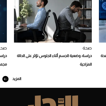
صحة
صحة
افحة
دراسة: وضعية الجسم أثناء الجلوس تؤثر على الحالة
دراسة
المزاجية
مجمو
أفضل تدريج للشعر الطويل لإطلالة جريئة وعصرية
المزيد