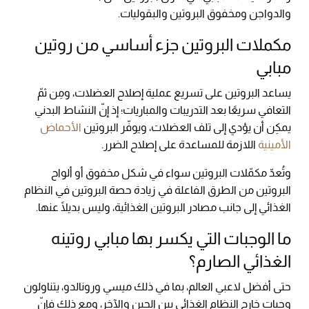
والدواجن ومخفوق البروتين والبقوليات.
مكملات البروتين جزء أساسي من روتين
مبابي
يساعد البروتين على تسريع عملية إصلاح العضلات، ومِن ثمّ
التعافي سريعًا بعد التدريبات والمباريات؛ إذ إنّ النشاط البدني
يمكِن أن يؤدي إلى تلف العضلات، ويوفّر البروتين
الأحماض
الأمينية
اللازمة للمساعدة على إصلاح الضرر.
وتُعدّ مكمّلات البروتين سواء في شكل مخفوق أو ألواح
البروتين من الطرق الفاعلة في زيادة حصة البروتين في النظام
الغذائي إلى جانب مصادر البروتين الغذائية، وليس بديلًا عنها.
ما الوجبات التي يكسر بها مبابي روتينه
الغذائي الصارم؟
حتى أفضل لاعبي العالم، بما في ذلك ميسي ورونالدو، يتناولون
وجبات خارج النظام الغذائي بين الحين والآخر، ومع ذلك فإنّ