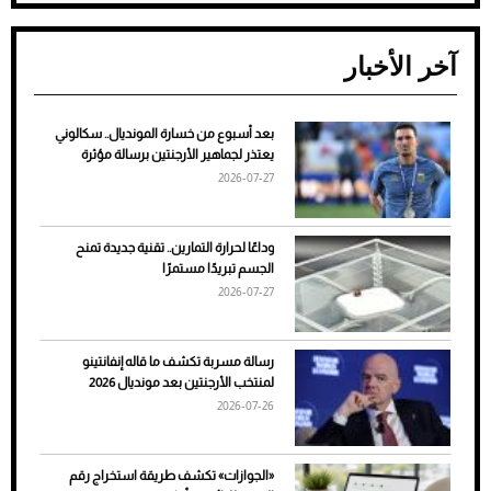
آخر الأخبار
بعد أسبوع من خسارة المونديال.. سكالوني
ضعف تبريد مكيف السيارة عند الوقوف.. أشهر
يعتذر لجماهير الأرجنتين برسالة مؤثرة
الأسباب والحلول
2026-07-27
وداعًا لحرارة التمارين.. تقنية جديدة تمنح
الجسم تبريدًا مستمرًا
2026-07-27
رسالة مسربة تكشف ما قاله إنفانتينو
لمنتخب الأرجنتين بعد مونديال 2026
2026-07-26
7 نصائح لاختيار لون البنطلون المناسب للقميص
«الجوازات» تكشف طريقة استخراج رقم
الأسود