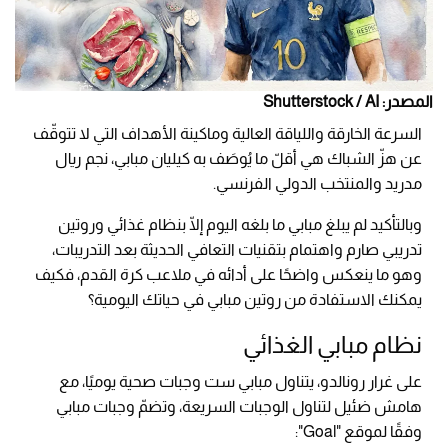
المصدر: Shutterstock / AI
السرعة الخارقة واللياقة العالية وماكينة الأهداف التي لا تتوقّف
عن هزّ الشباك هي أقلّ ما يُوصَف به كيليان مبابي، نجم ريال
مدريد والمنتخب الدولي الفرنسي.
وبالتأكيد لم يبلغ مبابي ما بلغه اليوم إلّا بنظام غذائي وروتين
تدريبي صارم واهتمام بتقنيات التعافي الحديثة بعد التدريبات،
وهو ما ينعكس واضحًا على أدائه في ملاعب كرة القدم، فكيف
يمكنك الاستفادة من روتين مبابي في حياتك اليومية؟
نظام مبابي الغذائي
على غرار رونالدو، يتناول مبابي ست وجبات صحية يوميًا، مع
هامش ضئيل لتناول الوجبات السريعة، وتضمّ وجبات مبابي
وفقًا لموقع "Goal":