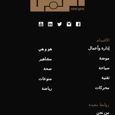
أحذية Mary Jane: ترف وأناقة للرجال
الأقسام
إدارة وأعمال
هو و هي
موضة
مشاهير
سياحة
صحة
تقنية
منوعات
محركات
رياضة
روابط مفيدة
من نحن