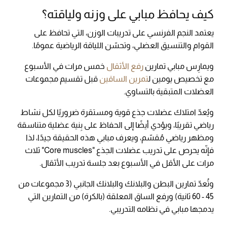
كيف يحافظ مبابي على وزنه ولياقته؟
يعتمد النجم الفرنسي على تدريبات الوزن، التي تحافظ على
القوام والتنسيق العضلي، وتحسّن اللياقة الرياضية عمومًا.
ويمارِس مبابي تمارين
رفع الأثقال
خمس مرات في الأسبوع
مع تخصيص يومين ل
تمرين الساقين
قبل تقسيم مجموعات
العضلات المتبقية بالتساوي.
ويُعدّ امتلاك عضلات جذع قوية ومستقرة ضروريًا لكل نشاط
رياضي تقريبًا، ويؤدي أيضًا إلى الحفاظ على بِنية عضلية متناسقة
ومظهر رياضي مُقسّم، ويعرف مبابي هذه الحقيقة جيدًا، لذا
فإنّه يحرص على تدريب عضلات الجذع "Core muscles" ثلاث
مرات على الأقل في الأسبوع بعد جلسة تدريب الأثقال.
وتُعدّ تمارين البطن والبلانك والبلانك الجانبي (3 مجموعات من
45 - 60 ثانية) ورفع الساق المعلقة (بالكرة) من التمارين التي
يدمجها مبابي في نظامه التدريبي.