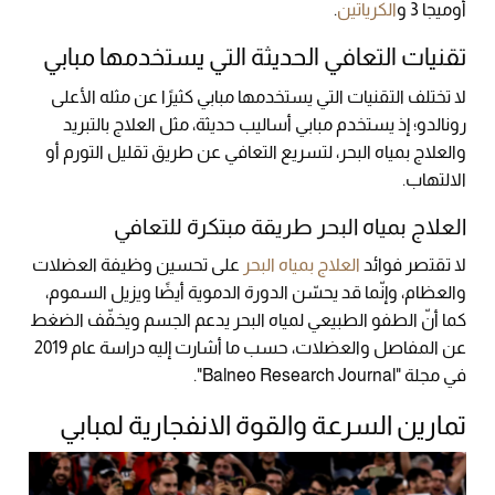
أوميجا 3 و
الكرياتين
.
تقنيات التعافي الحديثة التي يستخدمها مبابي
لا تختلف التقنيات التي يستخدمها مبابي كثيرًا عن مثله الأعلى
رونالدو؛ إذ يستخدم مبابي أساليب حديثة، مثل العلاج بالتبريد
والعلاج بمياه البحر، لتسريع التعافي عن طريق تقليل التورم أو
الالتهاب.
العلاج بمياه البحر طريقة مبتكرة للتعافي
لا تقتصر فوائد
العلاج بمياه البحر
على تحسين وظيفة العضلات
والعظام، وإنّما قد يحسّن الدورة الدموية أيضًا ويزيل السموم،
كما أنّ الطفو الطبيعي لمياه البحر يدعم الجسم ويخفّف الضغط
عن المفاصل والعضلات، حسب ما أشارت إليه دراسة عام 2019
في مجلة "Balneo Research Journal".
تمارين السرعة والقوة الانفجارية لمبابي