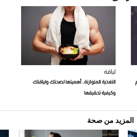
"بوجاتي ميسترال" الاستثنائية للبيع في مزاد
مونتيري
2026-07-23
أغلى 10 عطور في العالم للرجال تمنحك فخامة
استثنائية
لياقة
التغذية المتوازنة.. أهميتها لصحتك ولياقتك
وكيفية تحقيقها
المزيد من صحة
Aston Martin Valiant: على هوى الأبطال