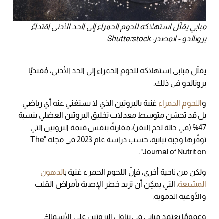
مبابي يقلّل استهلاكه للحوم الحمراء إلى الحد الأدنى اقتداءً
برونالدو - المصدر: Shutterstock
يقلّل مبابي استهلاكه للحوم الحمراء إلى الحد الأدنى، مُقتديًا
برونالدو في ذلك.
و
اللحوم الحمراء
غنية بالبروتين الذي لا يستغني عنه أي رياضي،
بل قد تحسّن متوسط معدلات تخليق البروتين العضلي بنسبة
47% (في حالة لحم البقر)، مقارنةً بنفس قيمة البروتين التي
توفّرها وجبة نباتية، حسب دراسة عام 2023 في مجلة "The
Journal of Nutrition".
ولكن من ناحية أخرى، فإنّ اللحوم الحمراء غنية ب
الدهون
المشبعة
، التي يمكِن أن تزيد خطر الإصابة بأمراض القلب
والأوعية الدموية.
وعمومًا يعتمد مبابي في تناول البروتين على الأسماك