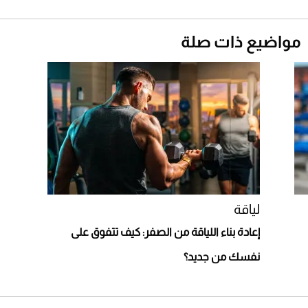
أقصر يوم في 2026 يقترب.. ماذا يحدث في
مواضيع ذات صلة
دوران الأرض؟
2026-07-25
قبل ليلة النزال.. اكتمال وزن أبطال "The
Comeback" في جدة (فيديو)
2026-07-25
أغلى 10 عطور في العالم للرجال تمنحك فخامة
استثنائية
لياقة
إعادة بناء اللياقة من الصفر: كيف تتفوق على
نفسك من جديد؟