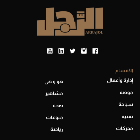
أحذية Mary Jane: ترف وأناقة للرجال
الأقسام
إدارة وأعمال
هو و هي
موضة
مشاهير
سياحة
صحة
تقنية
منوعات
محركات
رياضة