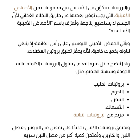
والبروتينات تتكوّن في الأساس من مجموعات من
الأحماض
الأمينية
، التي يجب توفير بعضها عن طريق النظام الغذائي لأنّ
الجسم لا يستطيع إنتاجها، وتُعرَف باسم "الأحماض الأمينية
الأساسية".
ويأتي الحمض الأميني الليوسين على رأس القائمة؛ إذ ينبغي
تناوله بكميات كافية، لأنّه يحفّز تخليق بروتين العضلات.
ولذا يُنصَح خلال فترة التعافي بتناول البروتينات الكاملة عالية
الجودة وسهلة الهضم، مثل:
بروتينات الحليب.
اللحوم.
البيض.
الأسماك.
مزيج من
البروتينات النباتية
.
وتحتوي بروتينات الألبان تحديدًا على نوعين من البروتين؛ مصل
اللبن والكازين، وتُمتصّ كمية أكبر من مصل اللبن سريع