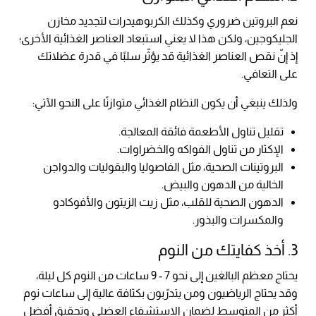
نعم البروتين ضروري وكذلك الكربوهيدرات لتجديد مخازن
الجليكوجين، ولكن هذا لا يعني استبعاد العناصر الغذائية الأخرى؛
إذ إنّ نقص العناصر الغذائية قد يؤثّر سلبًا في قدرة عضلاتك
على التعافي.
ولذلك ينبغي أن يكون النظام الغذائي متوازنًا على النحو الآتي:
تقليل تناول الأطعمة فائقة المعالجة.
الإكثار من تناول الفواكه والخضراوات.
البروتينات الصحية، مثل الفاصوليا والبقوليات والدواجن
الخالية من الدهون والبيض.
الدهون الصحية للقلب، مثل زيت الزيتون والأفوكادو
والمكسرات والبذور.
3. أخذ كفايتك من النوم
يحتاج معظم البالغين إلى نحو 7 - 9 ساعات من النوم كل ليلة،
وقد يحتاج الرياضيون ومن يتدرّبون بكثافة عالية إلى ساعات نوم
أكثر من المتوسط لضمان الاستشفاء العضلي وتحقيق أفضل