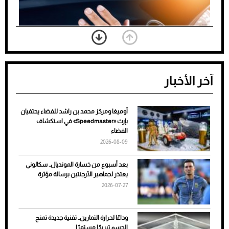
آخر الأخبار
أوميغا ومركز محمد بن راشد للفضاء يحتفيان
ضعف تبريد مكيف السيارة عند الوقوف.. أشهر
بإرث «Speedmaster» في استكشاف
الأسباب والحلول
الفضاء
2026-08-09
بعد أسبوع من خسارة المونديال.. سكالوني
يعتذر لجماهير الأرجنتين برسالة مؤثرة
2026-07-27
وداعًا لحرارة التمارين.. تقنية جديدة تمنح
الجسم تبريدًا مستمرًا