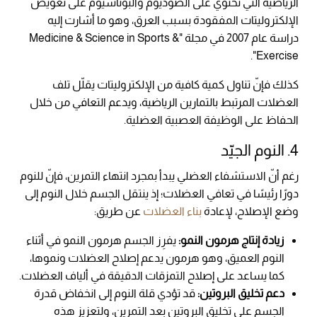
الرياضية التي تحتوي على الصوديوم والبوتاسيوم على تعويض
الإلكتروليتات المفقودة بسبب العرق، وهو ما أشارت إليه
دراسة عام 2007 في مجلة "Medicine & Science in Sports &
Exercise".
كذلك فإنّ تناول كمية كافية من الإلكتروليتات يقلّل تلف
العضلات المرتبط بالتمارين الرياضية، ويدعم التعافي من خلال
الحفاظ على الوظيفة العصبية العضلية.
4. النوم الجيّد
رغم أنّ الاستشفاء العضلي يبدأ بمجرد انتهاء التمرين، فإنّ للنوم
دورًا رئيسًا في تعافي العضلات؛ إذ ينتقل الجسم خلال النوم إلى
وضع الإصلاح، لإعادة
بناء العضلات
عن طريق:
زيادة إنتاج هرمون النمو:
يفرِز الجسم هرمون النمو في أثناء
النوم العميق، وهو هرمون يدعم إصلاح العضلات ونموها،
كما يساعد على إصلاح التمزقات الدقيقة في ألياف العضلات.
دعم تخليق البروتين:
قد تؤدي قلة النوم إلى انخفاض قدرة
الجسم على تخليق البروتين بعد التمرين، ولتعزيز هذه