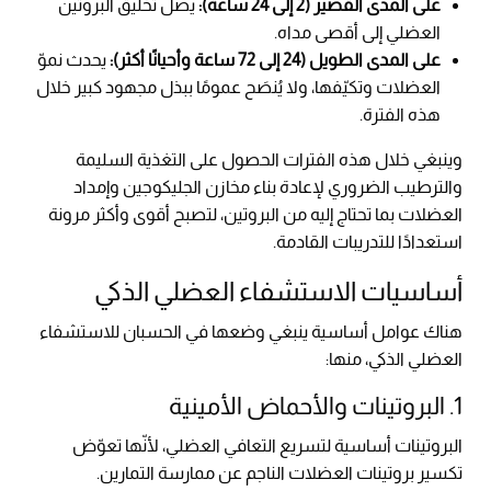
على المدى القصير (2 إلى 24 ساعة):
يصل تخليق البروتين
العضلي إلى أقصى مداه.
على المدى الطويل (24 إلى 72 ساعة وأحيانًا أكثر):
يحدث نموّ
العضلات وتكيّفها، ولا يُنصَح عمومًا ببذل مجهود كبير خلال
هذه الفترة.
وينبغي خلال هذه الفترات الحصول على التغذية السليمة
والترطيب الضروري لإعادة بناء مخازن الجليكوجين وإمداد
العضلات بما تحتاج إليه من البروتين، لتصبح أقوى وأكثر مرونة
استعدادًا للتدريبات القادمة.
أساسيات الاستشفاء العضلي الذكي
هناك عوامل أساسية ينبغي وضعها في الحسبان للاستشفاء
العضلي الذكي، منها:
1. البروتينات والأحماض الأمينية
البروتينات أساسية لتسريع التعافي العضلي، لأنّها تعوّض
تكسير بروتينات العضلات الناجم عن ممارسة التمارين.