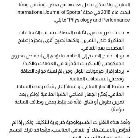
التمارين، ولا يمكِن فصل بعضها عن بعض، وتشمل وفقًا
لبحث عام 2018 في مجلة "International Journal of Sports
Physiology and Performance" ما يلي:
يحدث ضرر مجهري لألياف العضلات بسبب الانقباضات
المتكررة خلال التمرين، ولكنها تصبِح أقوى بمجرّد إصلاح
العضلات بعد التعافي.
يزداد احتياج الجسم إلى الطاقة، ما يؤدي إلى انخفاض مخزون
الجليكوجين (السكريات المُخزّنة في العضلات والكبد).
يزداد إفراز هرمونات التوتر، ومِنْ ثمّ تعبئة موارد الطاقة
وتعديل الاستجابات المناعية.
ينشط الجهاز المناعي، واعتمادًا على شدّة ومدة النشاط
المناعي، يُعبِّئ الجهاز المناعي الخلايا المناعية (ولكن بعد
تمرين طويل أو شاق، فإنّه قد يثبّط بعض وظائف المناعة
مؤقتًا).
وتُعدّ هذه التغيّرات الفسيولوجية ضرورية للتكيّف، ولكن إذا لم
تُعوّض بالاستشفاء أو التعافي المناسب، فإنّها قد تترك الجسم
في حالة طويلة الأمد من التعب.