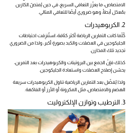
الامتصاص، ما يعزّز التعافي السريع، في حين يُمتصّ الكازين
بمُعدّل أبطأ، وهو ضروري أيضًا للتعافي المثالي.
2. الكربوهيدرات
كُلّما كانت التمارين الرياضة أكثر كثافة، استُنزِفت احتياطات
الجليكوجين في العضلات والكبد بصورةٍ أكبر، ولذا من الضروري
تجديد تلك المخازن.
كذلك فإنّ الجمع بين البروتينات والكربوهيدرات بعد التمرين،
يحسّن إصلاح العضلات واستعادة الجليكوجين.
ولذا يُفضّل بعد التمارين الرياضية تناول الكربوهيدرات سريعة
الهضم والامتصاص، مثل المكرونة أو الأرز أو الفاكهة.
3. الترطيب وتوازن الإلكتروليت