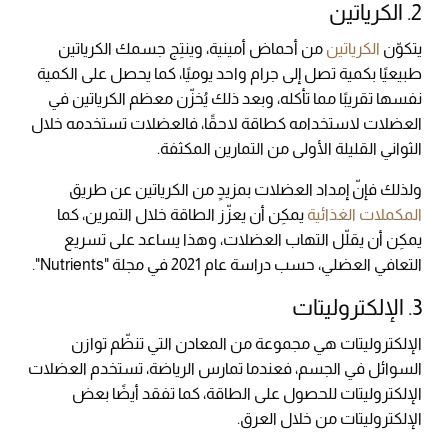
2. الكرياتين
يتكوّن
الكرياتين
من أحماض أمينية، وينتِج جسمك الكرياتين
طبيعيًا بكمية تصل إلى جرام واحد يوميًا، كما يحصل على الكمية
نفسها تقريبًا مما تأكله، وبعد ذلك يُخزّن معظم الكرياتين في
العضلات لاستخدامه كطاقة لاحقًا، فالعضلات تستخدمه خلال
الثواني القليلة الأولى من التمارين المكثفة.
ولذلك فإنّ إمداد العضلات بمزيدٍ من الكرياتين عن طريق
المكملات الغذائية
يمكِن أن يعزّز الطاقة خلال التمرين، كما
يمكِن أن يقلّل التهاب العضلات، وهذا يساعد على تسريع
التعافي العضلي، حسب دراسة عام 2021 في مجلة "Nutrients".
3. الإلكتروليتات
الإلكتروليتات هي مجموعة من المعادن التي تنظّم توازن
السوائل في الجسم، فعندما تمارس الرياضة، تستخدم العضلات
الإلكتروليتات للحصول على الطاقة، كما تفقد أيضًا بعض
الإلكتروليتات من خلال العرق.