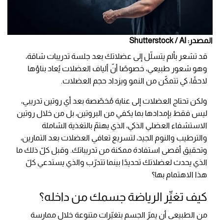
المصدر: Shutterstock / AI
قد تشعر بألم يتسلّل إلى عضلاتك بعد جلسة تدريبات شاقة،
وهو شعور طبيعي، خصوصًا أنّ ألياف العضلات يُعاد بناؤها
لاحقًا، كي تتمكّن من النمو ويزداد حجم العضلات.
ولكن تحتاج العضلات إلى عناية مُخصّصة بعد أي روتين تدريبي،
ليس فقط بإمدادها بما يكفي من البروتين، بل من خلال روتين
الاستشفاء العضلي الذكي، الذي يهتمّ بالتغذية الشاملة
والترطيب والنوم الجيد، لتسريع تعافي العضلات بعد التمارين،
وتحقيق أقصى استفادة ممكنة من تدريباتك. وقبل كلّ ذلك ما
الذي يحدث لعضلاتك تحديدًا بينما تتدرّب والذي يستدعي كلّ
هذا الاهتمام بها؟
كيف تغيِّر الرياضة جسمك من داخله؟
من الطبيعي أن يمرّ الجسم بتغيّرات متنوعة خلال ممارسة