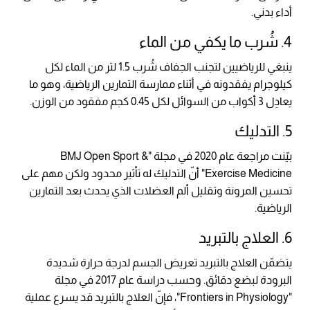
أداء بدني.
4. شُرب ما يكفي من الماء
ينبغي للرياضيين لتجنب الجفاف شُرب 1.5 لتر من الماء لكل
كيلوجرام يفقدونه في أثناء ممارسة التمارين الرياضية، وهو ما
يعادِل 3 أكواب من السوائل لكل 0.45 كجم مفقود من الوزن.
5. التدليك
بيّنت مراجعة عام 2020 في مجلة "BMJ Open Sport &
Exercise Medicine" أنّ التدليك له تأثير محدود ولكن مهم على
تحسين المرونة وتقليل ألم العضلات الذي يحدث بعد التمارين
الرياضية.
6. العلاج بالتبريد
يتضمّن العلاج بالتبريد تعريض الجسم لدرجة حرارة شديدة
البرودة لبضع دقائق. وحسب دراسة عام 2017 في مجلة
"Frontiers in Physiology"، فإنّ العلاج بالتبريد قد يسرع عملية