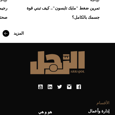
10
تمرين ضغط "مايك تايسون".. كيف تبني قوة
رجيم 
جسمك بالكامل؟
صحت
المزيد
أفضل تدريج للشعر الطويل لإطلالة جريئة وعصرية
الأقسام
إدارة وأعمال
هو و هي
أحذية Mary Jane: ترف وأناقة للرجال