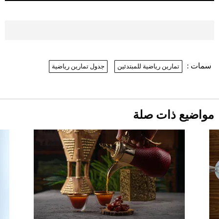
2026-07-26
موعد صرف حساب المواطن لشهر
أغسطس 2026
2026-07-25
سمات :
تمارين رياضية للمبتدئين
جدول تمارين رياضية
نرى المستقبل من خلال تصميماتنا.. كيف حجزت
1886 مكانها في عالم الأزياء؟
أقصر يوم في 2026 يقترب.. ماذا يحدث في
دوران الأرض؟
2026-07-25
مواضيع ذات صلة
قبل ليلة النزال.. اكتمال وزن أبطال "The
Comeback" في جدة (فيديو)
2026-07-25
"بوجاتي ميسترال" الاستثنائية للبيع في
مزاد مونتيري
2026-07-23