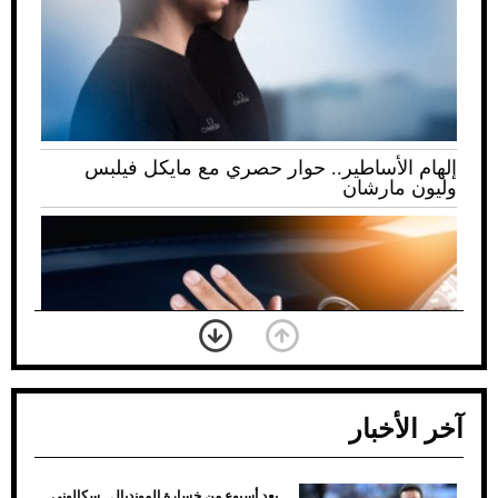
إلهام الأساطير.. حوار حصري مع مايكل فيلبس
وليون مارشان
آخر الأخبار
بعد أسبوع من خسارة المونديال.. سكالوني