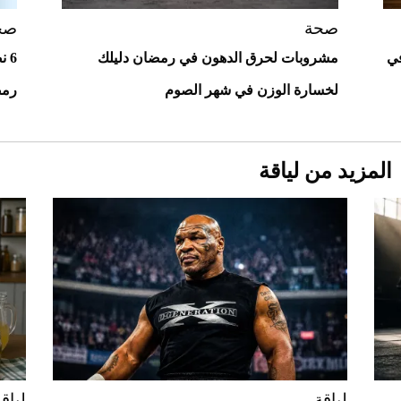
أغلى 10 عطور في العالم للرجال تمنحك فخامة
استثنائية
صحة
صح
بية في
مشروبات لحرق الدهون في رمضان دليلك
6 
لخسارة الوزن في شهر الصوم
رمض
المزيد من لياقة
Aston Martin Valiant: على هوى الأبطال
لياقة
لياق