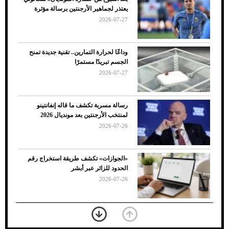
ضعف تبريد مكيف السيارة عند الوقوف.. أشهر
يعتذر لجماهير الأرجنتين برسالة مؤثرة
الأسباب والحلول
2026-07-27
وداعًا لحرارة التمارين.. تقنية جديدة تمنح
الجسم تبريدًا مستمرًا
2026-07-27
رسالة مسربة تكشف ما قاله إنفانتينو
لمنتخب الأرجنتين بعد مونديال 2026
2026-07-26
7 نصائح لاختيار لون البنطلون المناسب للقميص
«الجوازات» تكشف طريقة استخراج رقم
الأسود
الحدود للزائر عبر أبشر
2026-07-26
بعد 7 أشهر من تعرضه لحادث مروع.. جوشوا
يفوز على برينغا بـ"الضربة القاضية" (فيديو)