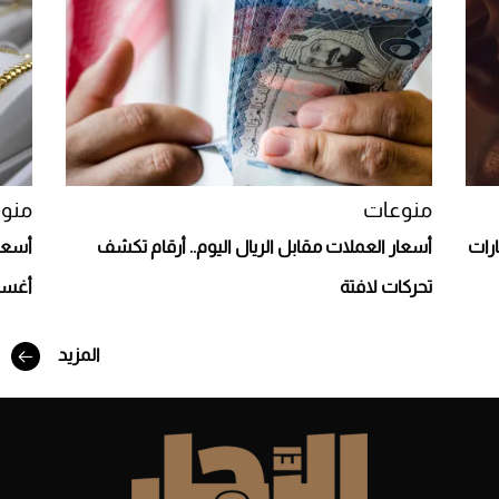
Aston Martin Valiant: على هوى الأبطال
منوعات
منو
رات
أسعار العملات مقابل الريال اليوم.. أرقام تكشف
تحركات لافتة
أغسطس
المزيد
أفضل تدريج للشعر الطويل لإطلالة جريئة وعصرية