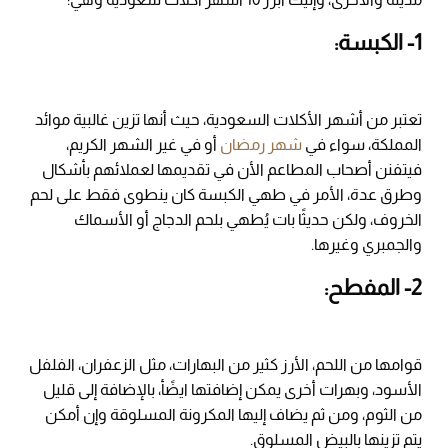
1- الكبسة:
تعتبر من أشهر الأكلات السعودية، حيث أنها تزين غالبية موائد
المملكة، سواء في
شهر رمضان
أو في غير الشهر الكريم،
فيتفنن أصحاب المطاعم الأن في تقديمها لعملائهم بأشكال
وطرق عدة، الأمر في طهي الكبسة كان ينطوى فقط على لحم
الخروف، ولكن حديثًا بات يُطهي بلحم الدجاج أو الأسماك
والجمبري وغيرها.
2- المفطح:
قوامها من اللحم، الأرز كثير من البهارات، مثل الزعفران، الفلفل
الأسود، وبهرات أخرى يمكن إضافتها ايضًأ، بالإضافة إلى قليل
من الثوم، ومن ثم يضاف إليها المكرونة المسلوقة وإن أمكن
يتم تزينها بالبيض المسلوق.