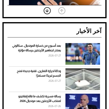
آخر الأخبار
بعد أسبوع من خسارة المونديال.. سكالوني
ضعف تبريد مكيف السيارة عند الوقوف.. أشهر
يعتذر لجماهير الأرجنتين برسالة مؤثرة
الأسباب والحلول
2026-07-27
وداعًا لحرارة التمارين.. تقنية جديدة تمنح
الجسم تبريدًا مستمرًا
2026-07-27
رسالة مسربة تكشف ما قاله إنفانتينو
لمنتخب الأرجنتين بعد مونديال 2026
2026-07-26