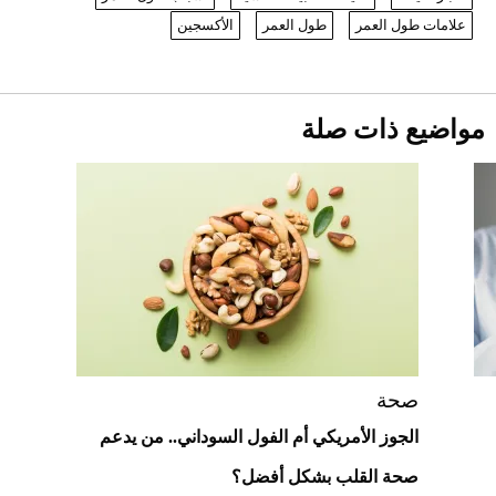
1886 مكانها في عالم الأزياء؟
أقصر يوم في 2026 يقترب.. ماذا يحدث في
علامات طول العمر
طول العمر
الأكسجين
دوران الأرض؟
2026-07-25
قبل ليلة النزال.. اكتمال وزن أبطال "The
مواضيع ذات صلة
Comeback" في جدة (فيديو)
2026-07-25
"بوجاتي ميسترال" الاستثنائية للبيع في
مزاد مونتيري
2026-07-23
أغلى 10 عطور في العالم للرجال تمنحك فخامة
استثنائية
صحة
الجوز الأمريكي أم الفول السوداني.. من يدعم
صحة القلب بشكل أفضل؟