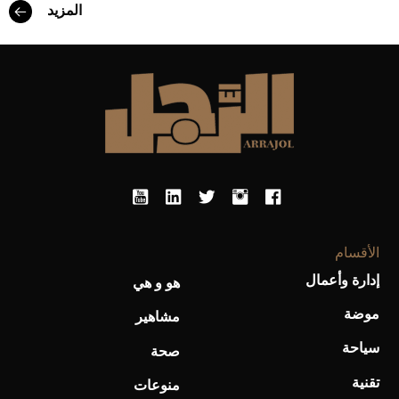
المزيد
أحذية Mary Jane: ترف وأناقة للرجال
الأقسام
إدارة وأعمال
هو و هي
موضة
مشاهير
سياحة
صحة
تقنية
منوعات