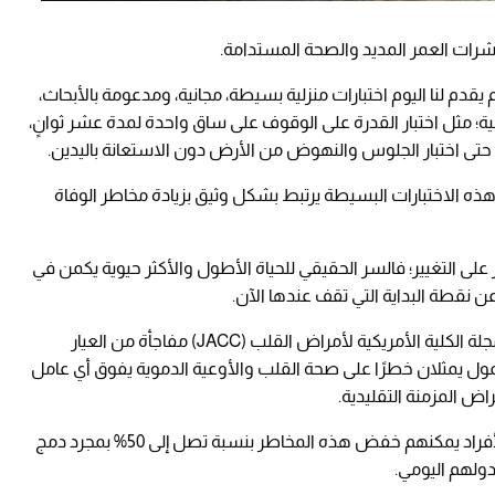
رات العمر المديد والصحة المستدامة.
 يقدم لنا اليوم اختبارات منزلية بسيطة، مجانية، ومدعومة بالأبحاث،
لية؛ مثل اختبار القدرة على الوقوف على ساق واحدة لمدة عشر ثوانٍ،
 حتى اختبار الجلوس والنهوض من الأرض دون الاستعانة باليدين.
هذه الاختبارات البسيطة يرتبط بشكل وثيق بزيادة مخاطر الوفاة
ز على التغيير؛ فالسر الحقيقي للحياة الأطول والأكثر حيوية يكمن في
ن نقطة البداية التي تقف عندها الآن.
وفي هذا السياق، فجّرت دراسة حديثة نشرت في مجلة الكلية الأمريكية لأمراض القلب (JACC) مفاجأة من العيار
ول يمثلان خطرًا على صحة القلب والأوعية الدموية يفوق أي عامل
اض المزمنة التقليدية.
وبحسب الباحثين، فإن الخبر السار هو أن معظم الأفراد يمكنهم خفض هذه المخاطر بنسبة تصل إلى 50% بمجرد دمج
ولهم اليومي.