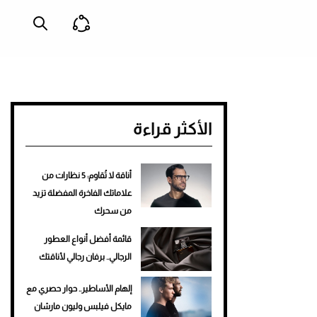
الأكثر قراءة
أناقة لا تُقاوم: 5 نظارات من
علاماتك الفاخرة المفضلة تزيد
من سحرك
قائمة أفضل أنواع العطور
الرجالي.. برفان رجالي لأناقتك
إلهام الأساطير.. حوار حصري مع
مايكل فيلبس وليون مارشان