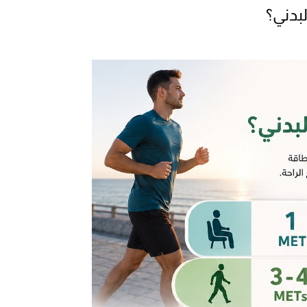
بدني؟