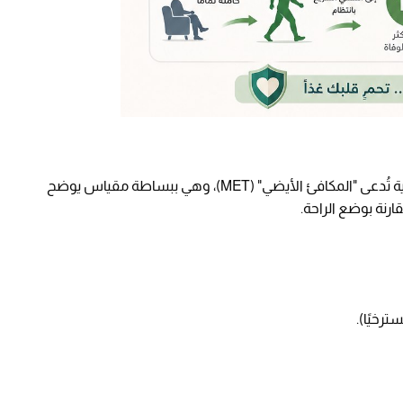
ولتبسيط الأمر، يركز العلماء على وحدة قياس حيوية تُدعى "المكافئ الأيضي" (MET)، وهي ببساطة مقياس يوضح
رنة بوضع الراحة.
رخيًا).