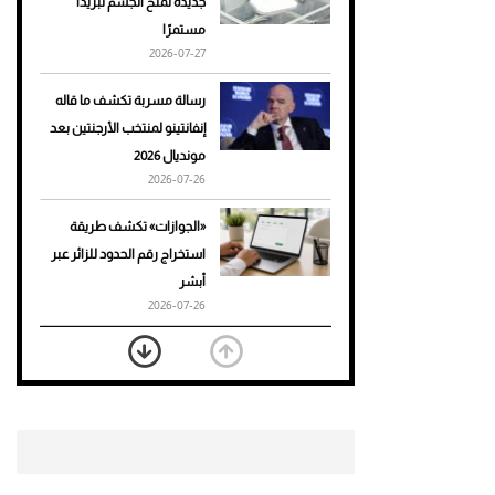
جديدة تمنح الجسم تبريدًا
مستمرًا
أحذية Mary Jane: ترف وأناقة
2026-07-27
للرجال
رسالة مسربة تكشف ما قاله
إنفانتينو لمنتخب الأرجنتين بعد
مونديال 2026
2026-07-26
«الجوازات» تكشف طريقة
استخراج رقم الحدود للزائر عبر
أبشر
2026-07-26
بعد 7 أشهر من تعرضه لحادث
مروع.. جوشوا يفوز على برينغا
بـ"الضربة القاضية" (فيديو)
2026-07-26
موعد صرف حساب المواطن