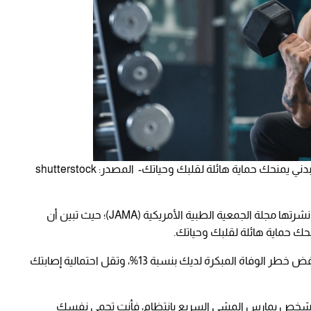
حك حماية هائلة لقلبك وحياتك- المصدر: shutterstock
وتكمن المفاجأة الرقمية التي كشفت عنها دراسة نشرتها مجلة الجمعية الطبية الأمريكية (JAMA)؛ حيث تبين أن
ك حماية هائلة لقلبك وحياتك.
فكلما انتقلت من مرحلة إلى المرحلة التي تليها، ينخفض خطر الوفاة المبكرة لديك بنسبة 13%، وتقل احتمالية إصابتك
لى شخص يمارس المشي السريع بانتظام، فأنت تحمي نفسك