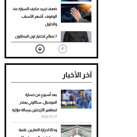
ضعف تبريد مكيف السيارة عند
الوقوف.. أشهر الأسباب
والحلول
7 نصائح لاختيار لون البنطلون
المناسب للقميص الأسود
نرى المستقبل من خلال
تصميماتنا.. كيف حجزت 1886
آخر الأخبار
مكانها في عالم الأزياء؟
أغلى 10 عطور في العالم للرجال
تمنحك فخامة استثنائية
بعد أسبوع من خسارة
المونديال.. سكالوني يعتذر
Aston Martin Valiant: على
لجماهير الأرجنتين برسالة مؤثرة
هوى الأبطال
2026-07-27
أفضل تدريج للشعر الطويل
وداعًا لحرارة التمارين.. تقنية
لإطلالة جريئة وعصرية