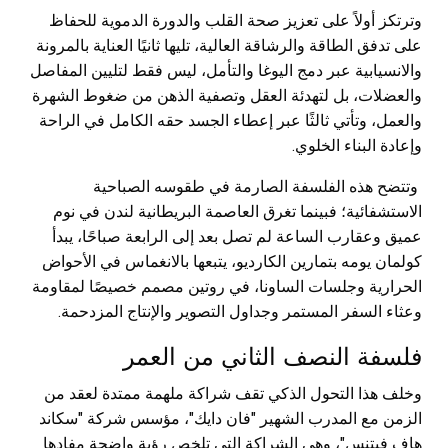
وترتكز أولاً على تعزيز صحة القلب والدورة الدموية للحفاظ
على تدفق الطاقة والرشاقة العالية، تليها ثانيًا العناية بالمرونة
والانسيابية عبر دمج اليوغا والتأمل، ليس فقط لتليين المفاصل
والعضلات، بل لتهدئة العقل وتصفية الذهن من ضغوط الشهرة
والعمل، وتأتي ثالثًا عبر إعطاء الجسد حقه الكامل في الراحة
وإعادة البناء الخلوي.
وتتضح هذه الفلسفة الصارمة في طقوسه الصباحية
الاستشفائية؛ فبينما تغرق العاصمة البريطانية لندن في نوم
عميق وعقارب الساعة لم تصل بعد إلى الرابعة صباحًا، يبدأ
كولمان يومه بتمارين الكارديو، يتبعها بالانغماس في الأحواض
الحرارية وجلسات الساونا، في روتين مصمم خصيصًا لمقاومة
وعثاء السفر المستمر وجداول التصوير والإنتاج المزدحمة.
فلسفة النصف الثاني من العمر
وخلف هذا التحول الذكي تقف شراكة ملهمة ممتدة لعقد من
الزمن مع المدرب الشهير "فان دايك"، مؤسس شركة "سكاند
هاف فيتنس"، وهي الشراكة التي تلخص رؤية واضحة مفادها