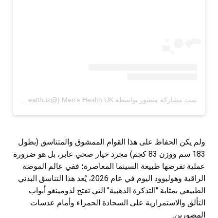
تمت مشاركة منشور بواسطة ‏‎Men's Health UK‎‏ (@‏‎menshealthuk‎‏)
ولم يكن الحفاظ على هذا القوام الممشوق والمتناسق (بطول
183 سم ووزن 83 كجم) مجرد خيار صحي عابر، بل هو ضرورة
عملية تفرضها طبيعة السينما المعاصرة؛ ففي عالم الموضة
الراقية وهوليوود اليوم في عام 2026، يُعد هذا التناسق البدني
الطبيعي بمثابة "التذكرة الذهبية" التي تفتح لدومينغو أبواب
التألق والاستمرارية على السجادة الحمراء وأمام عدسات
المصورين.