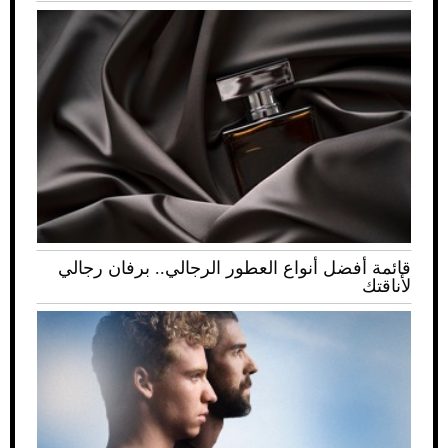
قائمة أفضل أنواع العطور الرجالي.. برفان رجالي
لأناقتك