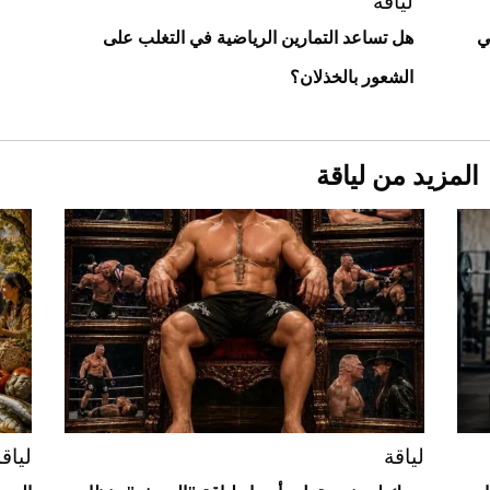
استثنائية
لياقة
ي
هل تساعد التمارين الرياضية في التغلب على
الشعور بالخذلان؟
المزيد من لياقة
Aston Martin Valiant: على هوى الأبطال
لياقة
لياق