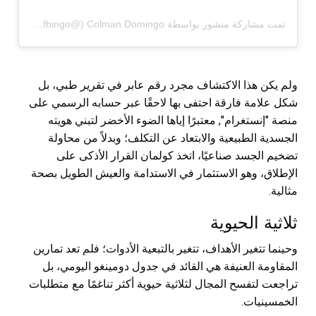
تمت مشاركة منشور بواسطة ‏‎Colman Domingo‎‏ (@‏‎kingofbingo‎‏)
ولم يكن هذا الاكتشاف مجرد رقم عابر في تقرير طبي، بل
شكل علامة فارقة احتفى بها لاحقًا عبر حسابه الرسمي على
منصة "إنستغرام", معتبرًا إياها الضوء الأخضر لتبني هويته
الجسدية الطبيعية والابتعاد عن التكلف؛ وبدلاً من محاولة
تضخيم الجسد صناعيًا، اتخذ كولمان القرار الأذكى على
الإطلاق، وهو الاستثمار في الاستدامة والعيش الطويل بصحة
مثالية.
ثلاثية الحيوية
وحينما تتغير الأهداف، تتغير بالتبعية الأدوات؛ فلم تعد تمارين
المقاومة العنيفة هي القائد في جدول دومينغو اليومي، بل
تراجعت لتفسح المجال لثلاثية حيوية أكثر تناغمًا مع متطلبات
الخمسينيات.