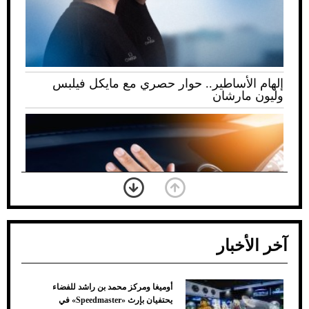
إلهام الأساطير.. حوار حصري مع مايكل فيلبس
وليون مارشان
آخر الأخبار
أوميغا ومركز محمد بن راشد للفضاء
ضعف تبريد مكيف السيارة عند الوقوف.. أشهر
يحتفيان بإرث «Speedmaster» في
الأسباب والحلول