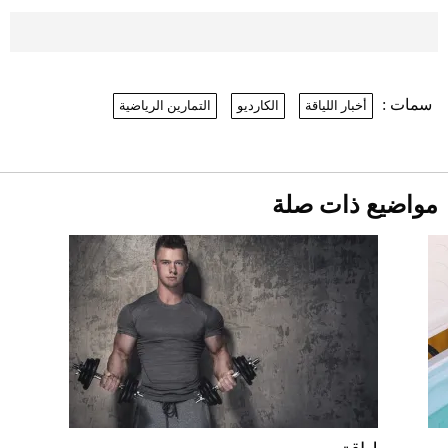
بعد 7 أشهر من تعرضه لحادث مروع.. جوشوا
يفوز على برينغا بـ"الضربة القاضية" (فيديو)
2026-07-26
سمات :
أخبار اللياقة
الكارديو
التمارين الرياضية
نرى المستقبل من خلال تصميماتنا.. كيف حجزت
1886 مكانها في عالم الأزياء؟
موعد صرف حساب المواطن لشهر
أغسطس 2026
2026-07-25
مواضيع ذات صلة
أقصر يوم في 2026 يقترب.. ماذا يحدث في
دوران الأرض؟
2026-07-25
قبل ليلة النزال.. اكتمال وزن أبطال "The
Comeback" في جدة (فيديو)
2026-07-25
أغلى 10 عطور في العالم للرجال تمنحك فخامة