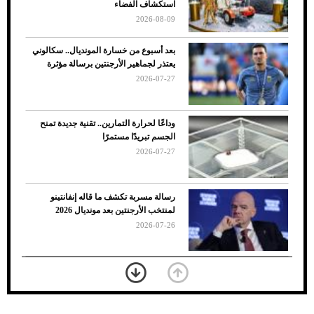
استكشاف الفضاء
2026-08-09
بعد أسبوع من خسارة المونديال.. سكالوني
يعتذر لجماهير الأرجنتين برسالة مؤثرة
2026-07-27
وداعًا لحرارة التمارين.. تقنية جديدة تمنح
الجسم تبريدًا مستمرًا
2026-07-27
7 نصائح لاختيار لون البنطلون المناسب للقميص
رسالة مسربة تكشف ما قاله إنفانتينو
الأسود
لمنتخب الأرجنتين بعد مونديال 2026
2026-07-26
«الجوازات» تكشف طريقة استخراج رقم
الحدود للزائر عبر أبشر
2026-07-26