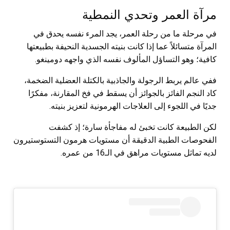
مرآة العمر وتحدي النمطية
في مرحلة ما من رحلة العمر، يجد المرء نفسه يحدق في
المرآة متسائلاً عما إذا كانت بنيته الجسدية النحيفة بطبيعتها
كافية؛ وهو التساؤل المألوف نفسه الذي واجهه دومينغو.
ففي عالم يربط الرجولة والجاذبية بالكتلة العضلية الضخمة،
كاد النجم الفائز بالجوائز أن يسقط في فخ المقارنة، مفكرًا
جديًا في اللجوء إلى العلاجات الهرمونية لتعزيز بنيته.
لكن الطبيعة كانت تخبئ له مفاجأة سارة؛ إذ كشفت
الفحوصات الطبية الدقيقة أن مستويات هرمون التستوستيرون
لديه تماثل مستويات مراهق في الـ16 من عمره.