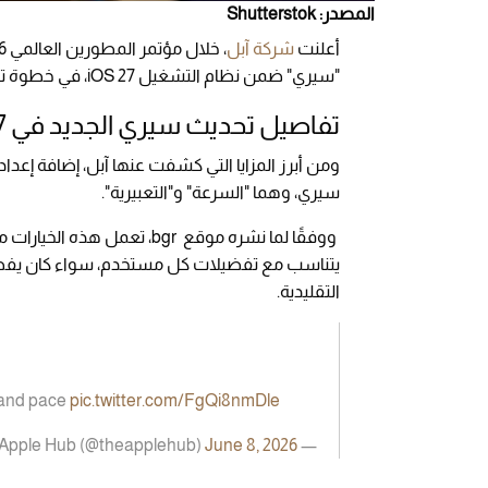
المصدر: Shutterstok
أعلنت
شركة آبل
"سيري" ضمن نظام التشغيل iOS 27، في خطوة تستهدف تقديم تجربة أكثر مرونة وطبيعية للمستخدمين.
تفاصيل تحديث سيري الجديد في iOS 27
ومن أبرز المزايا التي كشفت عنها آبل، إضافة إع
سيري، وهما "السرعة" و"التعبيرية".
ووفقًا لما نشره موقع bgr، 
يتناسب مع تفضيلات كل مستخدم، سواء كان يفضل صو
التقليدية.
y and pace
pic.twitter.com/FgQi8nmDle
June 8, 2026
— Apple Hub (@theapplehub)