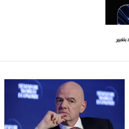
عد بتغيير