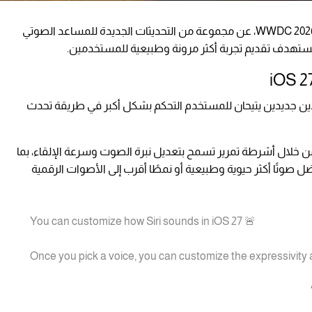
، خلال مؤتمر المطورين العالمي WWDC 2026، عن مجموعة من التحديثات الجديدة للمساعد الصوتي
دادين جديدين يتيحان للمستخدم التحكم بشكل أكبر في طريقة تحدث
تعمل هذه الخيارات من خلال أشرطة تمرير تسمح بتعديل نبرة الصوت وسرعة الإلقاء، بما
تًا أكثر حيوية وطبيعية أو نمطًا أقرب إلى الأصوات الرقمية
You can customize how Siri sounds in iOS 27 🚨
Once you pick a voice, you can customize the expressivit