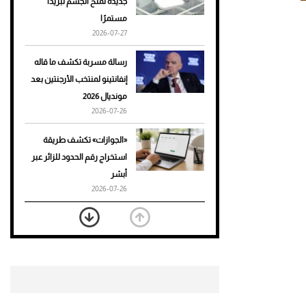
جديدة تمنح الجسم تبريدًا
مستمرًا
أحذية Mary Jane: ترف وأناقة
2026-07-27
للرجال
رسالة مسربة تكشف ما قاله
إنفانتينو لمنتخب الأرجنتين بعد
مونديال 2026
2026-07-26
«الجوازات» تكشف طريقة
استخراج رقم الحدود للزائر عبر
أبشر
2026-07-26
بعد 7 أشهر من تعرضه لحادث
مروع.. جوشوا يفوز على برينغا
بـ"الضربة القاضية" (فيديو)
2026-07-26
موعد صرف حساب المواطن