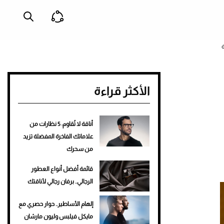
الأكثر قراءة
أناقة لا تُقاوم: 5 نظارات من
علاماتك الفاخرة المفضلة تزيد
من سحرك
قائمة أفضل أنواع العطور
الرجالي.. برفان رجالي لأناقتك
إلهام الأساطير.. حوار حصري مع
مايكل فيلبس وليون مارشان