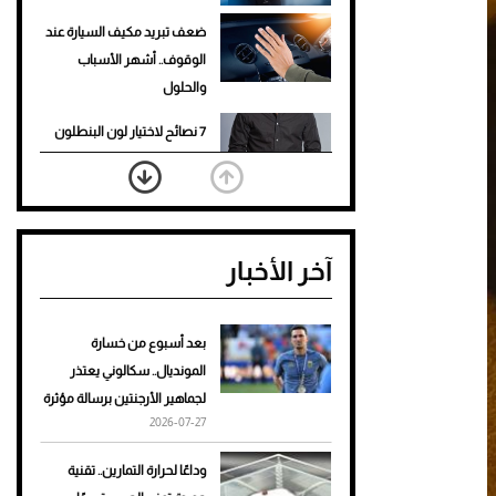
ضعف تبريد مكيف السيارة عند
الوقوف.. أشهر الأسباب
والحلول
7 نصائح لاختيار لون البنطلون
المناسب للقميص الأسود
نرى المستقبل من خلال
تصميماتنا.. كيف حجزت 1886
آخر الأخبار
مكانها في عالم الأزياء؟
أغلى 10 عطور في العالم للرجال
تمنحك فخامة استثنائية
بعد أسبوع من خسارة
المونديال.. سكالوني يعتذر
Aston Martin Valiant: على
لجماهير الأرجنتين برسالة مؤثرة
هوى الأبطال
2026-07-27
أفضل تدريج للشعر الطويل
وداعًا لحرارة التمارين.. تقنية
لإطلالة جريئة وعصرية