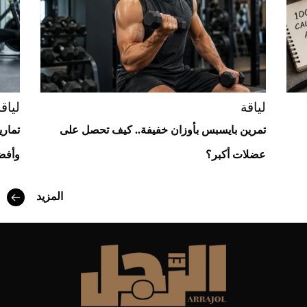
لياقة
لياق
تمرين بايسبس بأوزان خفيفة.. كيف تحصل على
تماري
عضلات أكبر؟
وأفض
أفضل تدريج للشعر الطويل لإطلالة جريئة وعصرية
المزيد