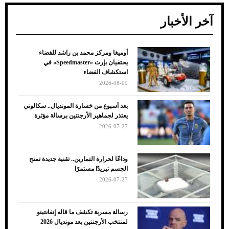
آخر الأخبار
أوميغا ومركز محمد بن راشد للفضاء
ضعف تبريد مكيف السيارة عند الوقوف.. أشهر
يحتفيان بإرث «Speedmaster» في
الأسباب والحلول
استكشاف الفضاء
2026-08-09
بعد أسبوع من خسارة المونديال.. سكالوني
يعتذر لجماهير الأرجنتين برسالة مؤثرة
2026-07-27
وداعًا لحرارة التمارين.. تقنية جديدة تمنح
الجسم تبريدًا مستمرًا
2026-07-27
7 نصائح لاختيار لون البنطلون المناسب للقميص
رسالة مسربة تكشف ما قاله إنفانتينو
الأسود
لمنتخب الأرجنتين بعد مونديال 2026