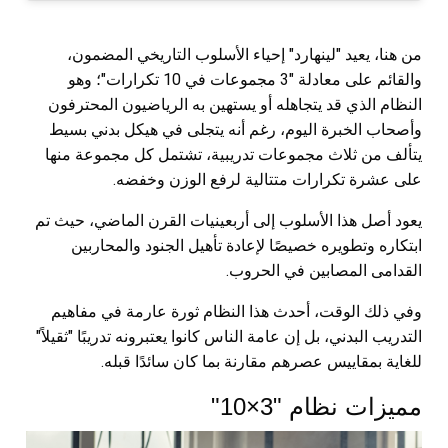
من هنا، يعيد "لينهارد" إحياء الأسلوب التاريخي المضمون،
والقائم على معادلة "3 مجموعات في 10 تكرارات"؛ وهو
النظام الذي قد يتجاهله أو يستهين به الرياضيون المحترفون
وأصحاب الخبرة اليوم، رغم أنه يتجلى في هيكل بدني بسيط
يتألف من ثلاث مجموعات تدريبية، تشتمل كل مجموعة منها
على عشرة تكرارات متتالية لرفع الوزن وخفضه.
يعود أصل هذا الأسلوب إلى أربعينيات القرن الماضي، حيث تم
ابتكاره وتطويره خصيصًا لإعادة تأهيل الجنود والمحاربين
القدامى المصابين في الحروب.
وفي ذلك الوقت، أحدث هذا النظام ثورة عارمة في مفاهيم
التدريب البدني، بل إن عامة الناس كانوا يعتبرونه تدريبًا "ثقيلاً"
للغاية بمقاييس عصرهم مقارنة بما كان سائدًا قبله.
مميزات نظام "3×10"