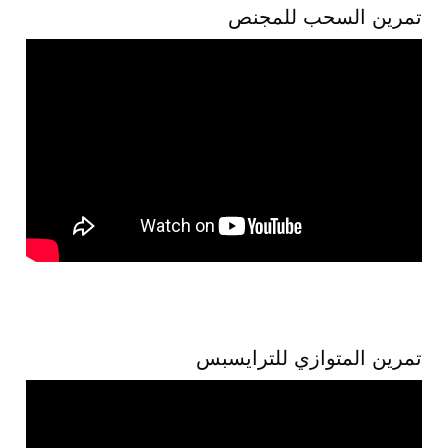
تمرين السحب للمجنص
تمرين المتوازي للترايسبس