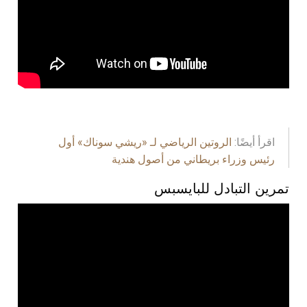
اقرأ أيضًا:
الروتين الرياضي لـ «ريشي سوناك» أول
رئيس وزراء بريطاني من أصول هندية
تمرين التبادل للبايسبس