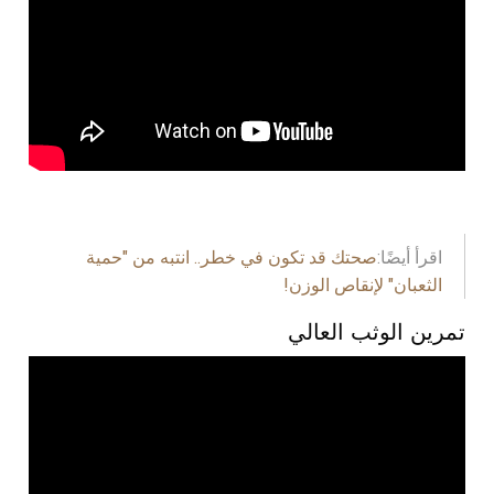
اقرأ أيضًا:
صحتك قد تكون في خطر.. انتبه من "حمية
الثعبان" لإنقاص الوزن!
تمرين الوثب العالي