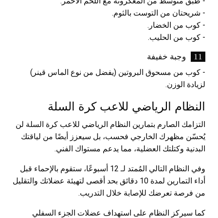
- طبق متوسط من المعكرونة مع اللحم الأحمر.
- شريحتان من التوست بالثوم.
- كوب من الخضار.
- كوب من الحليب.
وجبة خفيفة
- كوب من مسحوق البروتين (يفضل من نوع الماس قينر)
لزيادة الوزن.
النظام الرياضي للاعب كرة السلة
التزامك الصارم بتمارين النظام الرياضي للاعب كرة السلة لن
يُحسّن مظهرك الخارجي فحسب، بل سيعزز أيضًا من لياقتك
البدنية وكتلتك العضلية، مما يدعم مستواك الفني.
وفي النظام التالي المُمتد لـ 12 أسبوعًا، ستقوم بالإحماء قبل
أداء التمارين لمدة 10 دقائق بحد أقصى لتهيئة عضلاتك والتقليل
من فرصة تعرضك للإصابة خلال التدريب.
كما سيركز النظام على استهداف عضلات الجزء السفلي