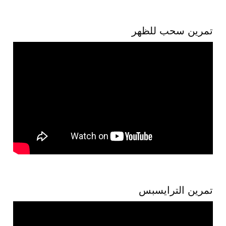
تمرين سحب للظهر
تمرين الترايسبس