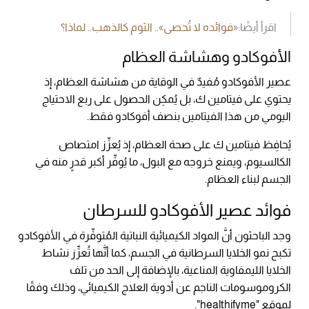
اقرأ أيضًا:
«فوائده لا تُحصى».. الثوم كالذهب.. لماذا؟
الأفوكادو وهشاشة العظام
عصير الأفوكادو مُفيدٌ في الوقاية من هشاشة العظام، إذ
يحتوي على فيتامين ك، بل يُمكِن الحصول على ربع الاحتياج
اليومي من هذا الفيتامين بنصف أفوكادو فقط.
يُحافِظ فيتامين ك على صحة العظام، إذ يُعزِّز امتصاص
الكالسيوم، ويمنع خروجه مع البول، ما يُوفِّر أكبر قدرٍ منه في
الجسم لبناء العظام.
فوائد عصير الأفوكادو للسرطان
وجد الباحثون أنَّ المواد الكيميائية النباتية المُتوفِّرة في الأفوكادو
تكبح نمو الخلايا السرطانية في الجسم، كما أنَّها تُعزِّز نشاط
الخلايا الليمفاوية المناعية، بالإضافة إلى الحد من تلف
الكروموسومات الناجم عن أدوية العلاج الكيميائي، وذلك وفقًا
لموقع "healthifyme".