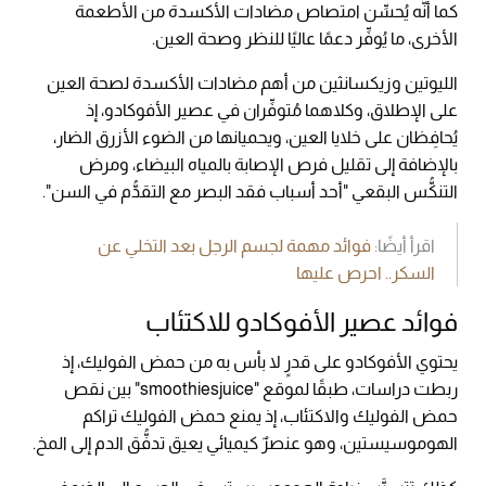
كما أنَّه يُحسِّن امتصاص مضادات الأكسدة من الأطعمة
الأخرى، ما يُوفِّر دعمًا عاليًا للنظر وصحة العين.
الليوتين وزيكسانثين من أهم مضادات الأكسدة لصحة العين
على الإطلاق، وكلاهما مُتوفِّران في عصير الأفوكادو، إذ
يُحافِظان على خلايا العين، ويحميانها من الضوء الأزرق الضار،
بالإضافة إلى تقليل فرص الإصابة بالمياه البيضاء، ومرض
التنكُّس البقعي "أحد أسباب فقد البصر مع التقدُّم في السن".
اقرأ أيضًا:
فوائد مهمة لجسم الرجل بعد التخلي عن
السكر.. احرص عليها
فوائد عصير الأفوكادو للاكتئاب
يحتوي الأفوكادو على قدرٍ لا بأس به من حمض الفوليك، إذ
ربطت دراسات، طبقًا لموقع "smoothiesjuice" بين نقص
حمض الفوليك والاكتئاب، إذ يمنع حمض الفوليك تراكم
الهوموسيستين، وهو عنصرٌ كيميائي يعيق تدفُّق الدم إلى المخ.