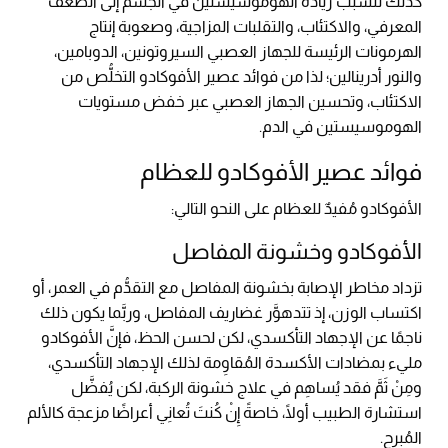
كذلك تتسبَّب زيادة الهوموسيستين في الجسم إلى الضعف
المعرفي، والاكتئاب، والتقلبات المزاجية، وصعوبة إنتاج
الهرمونات الرئيسة للجهاز العصبي السيروتونين، الدوبامين،
والنور أدرينالين؛ لذا من فوائد عصير الأفوكادو التخلُّص من
الاكتئاب، وتحسين الجهاز العصبي عبر خفض مستويات
الهوموسيستين في الدم.
فوائد عصير الأفوكادو للعظام
الأفوكادو مُفيدٌ للعظام على النحو التالي:
الأفوكادو وخشونة المفاصل
تزداد مخاطر الإصابة بخشونة المفاصل مع التقدُّم في العمر، أو
اكتساب الوزن، إذ تتدهوَّر غضاريف المفاصل، وربَّما يكون ذلك
ناجمًا عن الإجهاد التأكسدي، لكن لحسن الحظ، فإنَّ الأفوكادو
مليء بمضادات الأكسدة المُقاوِمة لذلك الإجهاد التأكسدي،
ومِنْ ثَمَّ فقد يُساهِم في علاج خشونة الركبة، لكن يُفضَّل
استشارة الطبيب أولًا، خاصةً إِنْ كُنتَ تُعانِي أعراضًا مزعجة كالألم
المُبرح.