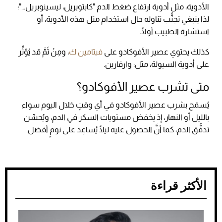
الأدوية، مثل أدوية ارتفاع ضغط الدم "كابتوبريل، ليسينوبريل…"؛
لذا ينبغي تجنُّب تناوله حال استخدام مثل هذه الأدوية، أو
استشارة الطبيب أولًا.
كذلك يحتوي عصير الأفوكادو على
فيتامين ك
، ومِنْ ثَمَّ قد يُؤثِّر
على أدوية السيولة، مثل: وارفارين.
متى تشرب عصير الأفوكادو؟
يُسمَح بشرب عصير الأفوكادو في أي وقتٍ خلال اليوم سواء
بالليل أو النهار، إذ يخفض مستويات السكر في الدم، ويُحسِّن
تدفُّق الدم، كما أنَّ الحصول عليه ليلًا يُساعِد على نومٍ أفضل.
الأكثر قراءة