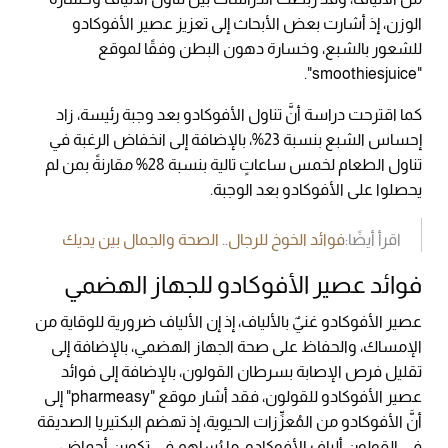
الوزن، إذ أشارت بعض الأبحاث إلى تعزيز عصير الأفوكادو
للشعور بالشبع، وخسارة دهون البطن وفقًا لموقع
"smoothiesjuice".
كما اقترحت دراسة أنَّ تناول الأفوكادو بعد وجبة رئيسة، زاد
إحساس الشبع بنسبة 23%، بالإضافة إلى انخفاض الرغبة في
تناول الطعام لخمس ساعاتٍ تالية بنسبة 28% مقارنةً بمن لم
يحصلوا على الأفوكادو بعد الوجبة.
اقرأ أيضًا:
فوائد الخوخ للرجال.. الصحة والجمال بين يديك
فوائد عصير الأفوكادو للجهاز الهضمي
عصير الأفوكادو غنيٌ بالألياف، إذ إن الألياف ضرورية للوقاية من
الإمساك، والحفاظ على صحة الجهاز الهضمي، بالإضافة إلى
تقليل فرص الإصابة بسرطان القولون، بالإضافة إلى فوائد
عصير الأفوكادو للقولون، فقد أشار موقع "pharmeasy" إلى
أنَّ الأفوكادو من المُعزِّزات الحيوية، إذ تهضم البكتيريا الصديقة
في القولون ألياف الأفوكادو، ما يُساهِم في تكوين أحماض