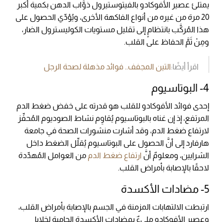
يمتلئ عصير الأفوكادو بالفيتوستيرول ذوَّاب الدهن بكمية أكبر
20 مرة من غيره من أنواع الفاكهة الأخرى، ويُؤدِّي الحصول على
هذا المُركَّب بانتظامٍ إلى تقليل مستويات الكوليسترول الضار،
ومِنْ ثَمَّ الحفاظ على القلب.
اقرأ أيضًا:
التين المجفف.. فوائد مذهلة لصحة الرجل
4- البوتاسيوم
إحدى فوائد الأفوكادو للقلب هو قدرته على خفض ضغط الدم
المرتفع، إذ إن غناه بالبوتاسيوم يُقاوِم نشاط الصوديوم المُحفِّز
لارتفاع ضغط الدم، وقد أشارت منشورات الصحة في جامعة
هارفارد إلى أنَّ الحصول على البوتاسيوم يُقلِّل الضغط داخل
الشرايين، ومعلومٌ أنَّ
ارتفاع ضغط الدم
من العوامل المُهدِّدة
لاحقًا بالإصابة بأمراض القلب.
5- مضادات الأكسدة
ارتبطت الالتهابات المزمنة في الجسم بالإصابة بأمراض القلب،
وعصير الأفوكادو مليءٌ بمضادات الأكسدة الحامية لخلايا