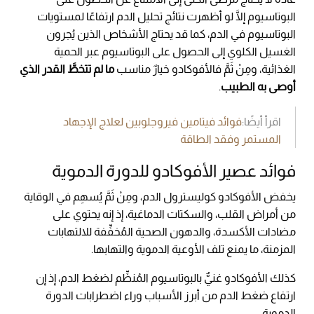
البوتاسيوم إلَّا لو أظهرت نتائج تحليل الدم ارتفاعًا لمستويات
البوتاسيوم في الدم، كما قد يحتاج الأشخاص الذين يُجرون
الغسيل الكلوي إلى الحصول على البوتاسيوم عبر الحمية
الغذائية، ومِنْ ثَمَّ فالأفوكادو خيارٌ مناسب
ما لم تتخطَّ القدر الذي
أوصى به الطبيب
.
اقرأ أيضًا:
فوائد فيتامين فيروجلوبين لعلاج الإجهاد
المستمر وفقد الطاقة
فوائد عصير الأفوكادو للدورة الدموية
يخفض الأفوكادو كوليسترول الدم، ومِنْ ثَمَّ يُسهِم في الوقاية
من أمراض القلب، والسكتات الدماغية، إذ إنه يحتوي على
مضادات الأكسدة، والدهون الصحية المُخفِّفة للالتهابات
المزمنة، ما يمنع تلف الأوعية الدموية والتهابها.
كذلك الأفوكادو غنيٌّ بالبوتاسيوم المُنظِّم لضغط الدم، إذ إن
ارتفاع ضغط الدم من أبرز الأسباب وراء اضطرابات الدورة
الدموية.