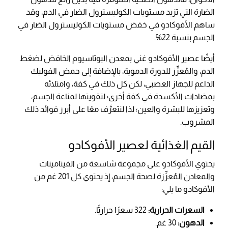
الضارة التي تزيد مستويات الكوليسترول الضار في الدم، وقد
ساهم الأفوكادو في خفض مستويات الكوليسترول الضار في
الجسم بنسبة 22%.
أيضًا عصير الأفوكادو غني بمعدن البوتاسيوم الخافض لضغط
الدم، والمُعزِّز للدورة الدموية، بالإضافة إلى حمض الفوليك
الداعم للجهاز العصبي، لكن كل ذلك في كفة، وامتلائه
بمضادات الأكسدة في كفة أخرى؛ لتقويتها لمناعة الجسم،
وتعزيزها للبشرة والعين؛ لذا لنتعرَّف معًا على أبرز فوائد ذلك
المشروب.
القيم الغذائية لعصير الأفوكادو
يحتوي الأفوكادو على مجموعة شاسعة من الفيتامينات
والمعادن المُعزِّزة لصحة الجسم، إذ يحتوي كل 201 غم من
الأفوكادو ما يلي:
السعرات الحرارية:
322 سعرًا حراريًّا.
الدهون:
30 غم.