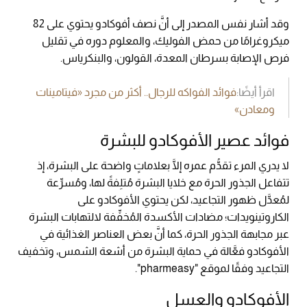
وقد أشار نفس المصدر إلى أنَّ نصف أفوكادو يحتوي على 82
ميكروغرامًا من حمض الفوليك، والمعلوم دوره في تقليل
فرص الإصابة بسرطان المعدة، القولون، والبنكرياس.
اقرأ أيضًا:
فوائد الفواكه للرجال.. أكثر من مجرد «فيتامينات
ومعادن»
فوائد عصير الأفوكادو للبشرة
لا يدري المرء تقدُّم عمره إلَّا بعلاماتٍ واضحة على البشرة، إذ
تتفاعل الجذور الحرة مع خلايا البشرة مُتلِفةً لها، ومُسرِّعة
لمُعدَّل ظهور التجاعيد، لكن يحتوي الأفوكادو على
الكاروتينويدات؛ مضادات الأكسدة المُخفِّفة لالتهابات البشرة
عبر مجابهة الجذور الحرة، كما أنَّ بعض العناصر الغذائية في
الأفوكادو فعَّالة في حماية البشرة من أشعة الشمس، وتخفيف
التجاعيد وفقًا لموقع "pharmeasy".
الأفوكادو والعسل