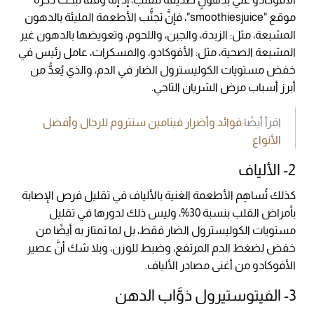
موقع "smoothiesjuice"، فإنَّ تجنُّب الأطعمة المليئة بالدهون
المشبعة، مثل: الزبدة، والجبن، واللحوم، وتعويضها بالدهون غير
المشبعة الصحية، مثل: الأفوكادو، والمسكرات، عامل رئيس في
خفض مستويات الكوليسترول الضار في الدم، والذي يُعدُّ من
أبرز أسباب مرض الشريان التاجي.
اقرأ أيضًا:
فوائد وأضرار فيتامين سنتروم للرجال وأفضل
الأنواع
2- الألياف
كذلك تُساهِم الأطعمة الغنية بالألياف في تقليل فرص الإصابة
بأمراض القلب بنسبة 30%، وليس ذلك لدورها في تقليل
مستويات الكوليسترول الضار فقط، بل لما تمتاز به أيضًا من
خفض لضغط الدم المرتفع، وضبط للوزن، وبلا شك أنَّ عصير
الأفوكادو من أغنى مصادر الألياف.
3- الفيتوستيرول ذوَّاب الدهن