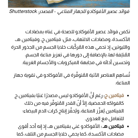
فوائد عصير الأفوكادو للجهاز المناعي - المصدر: Shutterstock
تكمن فوائد عصير الأفوكادو للصحة في غناه بمضادات
الأكسدة، ومضادات الالتهاب، مثل: فيتامين ج، وفيتامين هـ،
والليوتين، إذ تحمي هذه المُركَّبات خلايا الجسم من الجذور الحرة
المُتلِفة لها، بالإضافة إلى دورها في تعزيز مناعة الجسم،
وتحسين أدائه في مجابهة الميكروبات والأجسام الغريبة.
تُساهِم العناصر الآتية المُتوفِّرة في الأفوكادو في تقوية جهاز
المناعة:
فيتامين ج
:
رغم أنَّ الأفوكادو ليس مصدرًا غنيًا بفيتامين ج
كالفواكه الحمضية، إلَّا أنّ القدر المُتوفِّر فيه من ذلك
الفيتامين يُعزِّز المناعة، ويُحفِّز إنتاج كرات الدم البيضاء؛
للتعامل مع العدوى.
فيتامين هـ :
الأفوكادو غني بفيتامين هـ، إذ إنه أحد أقوى
مضادات الأكسدة، كما يحمي خلايا الجسم من التلف، كما