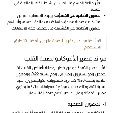
يُعزِّز مناعة الجسم عبر تحسين نشاط الخلايا المناعية في
الجسم.
الدهون الأحادية غير المُشبَّعة:
يرتبط الالتهاب المزمن
بمشكلاتٍ صحيةٍ عديدةٍ، منها ضعف مناعة الجسم، وتُساهِم
الدهون الأحادية غير المُشبَّعة في تخفيف هذه الالتهابات.
اقرأ أيضًا:
فوائد الزعفران للصحة والرجل.. أفضل 10 طرق
للاستخدام
فوائد عصير الأفوكادو لصحة القلب
يُقلِّل عصير الأفوكادو من خطر الإصابة بأمراض القلب، إذ
يخفض الكوليسترول الضار في الدم بنسبة 22%، والدهون
الثلاثية بنسبة 20%، كما يزيد مستويات الكوليسترول الجيد
بنسبة 11%، وذلك حسب موقع "healthifyme"، كما يحتوي
عصير الأفوكادو على عناصر تدعم صحة القلب، مثل:
1- الدهون الصحية
الأفوكادو غني بدهونٍ صديقة للقلب، إذ إنه وفقًا لبحث ذكره