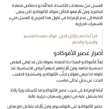
العسل غنيٌ بمضادات الأكسدة، كما أنَّه ذو خصائص مضادة
للبكتيريا، ومِنْ ثَمَّ فهو مُكمِّل لفوائد الأفوكادو، لكن ينبغي
الانتباه إلى عدم الإفراط في تناول هذا المزيج، إذ العسل مليء
بالسعرات الحرارية.
اقرأ أيضًا:
نبات إكليل الجبل.. فوائد متعددة للجسم
والبشرة والشعر
أضرار عصير الأفوكادو
يُعدُّ الأفوكادو مُفيدًا جدًا للصحة عمومًا، لكن قد يُعانِي البعض
حساسية تجاهه، ومِنْ ثَمَّ تظهر لديهم أعراض الحساسية عند
تناوله؛ لذا ينبغي لهؤلاء تجنُّب الأفوكادو، واستشارة الطبيب
للبحث عن بديلٍ غذائي مناسب.
أيضًا الإفراط في شرب عصير الأفوكادو قد يُكسِبُك وزنًا زائدًا؛
لما يشتمل عليه من دهونٍ وسعراتٍ حرارية عالية.
عصير الأفوكادو غني بالبوتاسيوم، ومِنْ ثَمَّ قد يتفاعل مع بعض