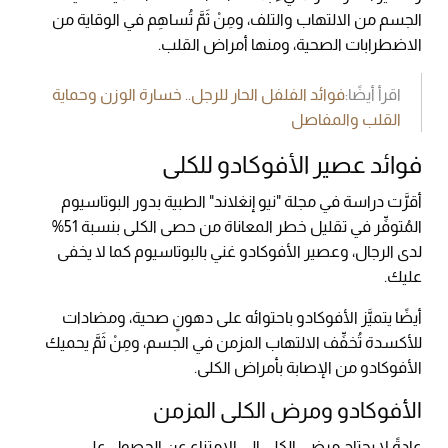
الجسم من الالتهاب والتلف، ومِنْ ثَمَّ تُساهِم في الوقاية من
الاضطرابات الصحية، ومنها أمراض القلب.
اقرأ أيضًا:
فوائد الفلفل الحار للرجل.. خسارة الوزن وحماية
القلب والمفاصل
فوائد عصير الأفوكادو للكلى
أقرَّت دراسة في مجلة "نيو إنغلاند" الطبية بدور البوتاسيوم
المُتوفِّر في تقليل خطر المعاناة من حصى الكلى بنسبة 51%
لدى الرجال، وعصير الأفوكادو غني بالبوتاسيوم كما لا يخفى
عليك.
أيضًا يتميَّز الأفوكادو باحتوائه على دهونٍ صحية، ومضادات
للأكسدة تُخفِّف الالتهاب المزمن في الجسم، ومِنْ ثَمَّ يحميك
الأفوكادو من الإصابة بأمراض الكلى.
الأفوكادو ومرض الكلى المزمن
عادةً لا يحتاج مرضى الكلى إلى الامتناع عن الحصول على