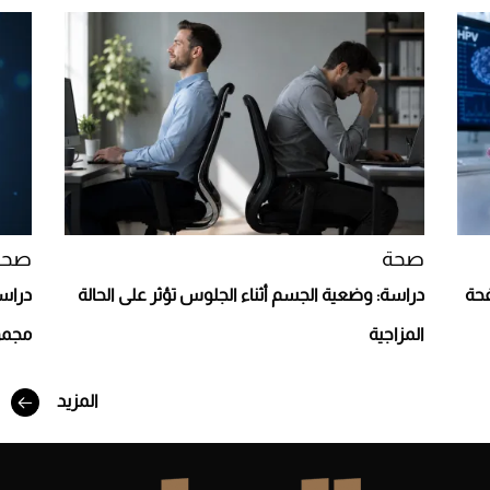
Aston Martin Valiant: على هوى الأبطال
صحة
صحة
افحة
دراسة: وضعية الجسم أثناء الجلوس تؤثر على الحالة
دراسة
المزاجية
مجمو
المزيد
أفضل تدريج للشعر الطويل لإطلالة جريئة وعصرية