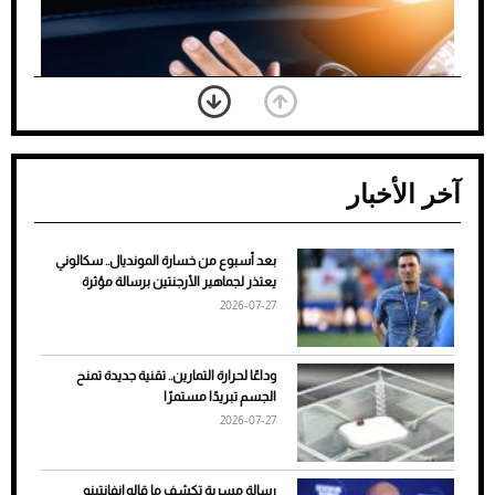
آخر الأخبار
بعد أسبوع من خسارة المونديال.. سكالوني
ضعف تبريد مكيف السيارة عند الوقوف.. أشهر
يعتذر لجماهير الأرجنتين برسالة مؤثرة
الأسباب والحلول
2026-07-27
وداعًا لحرارة التمارين.. تقنية جديدة تمنح
الجسم تبريدًا مستمرًا
2026-07-27
رسالة مسربة تكشف ما قاله إنفانتينو