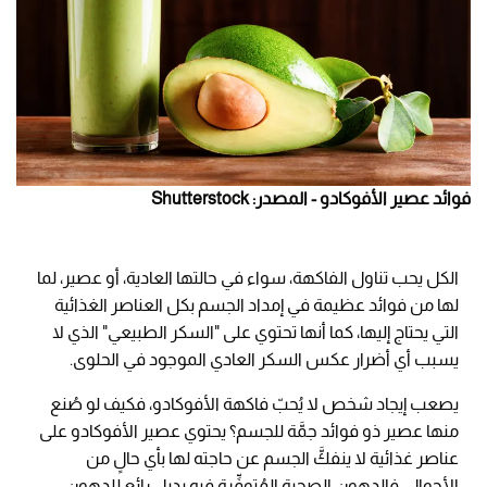
فوائد عصير الأفوكادو - المصدر: Shutterstock
الكل يحب تناول الفاكهة، سواء في حالتها العادية، أو عصير، لما
لها من فوائد عظيمة في إمداد الجسم بكل العناصر الغذائية
التي يحتاج إليها، كما أنها تحتوي على "السكر الطبيعي" الذي لا
يسبب أي أضرار عكس السكر العادي الموجود في الحلوى.
يصعب إيجاد شخص لا يُحبّ فاكهة الأفوكادو، فكيف لو صُنع
منها عصير ذو فوائد جمَّة للجسم؟ يحتوي عصير الأفوكادو على
عناصر غذائية لا ينفكَّ الجسم عن حاجته لها بأي حالٍ من
الأحوال، فالدهون الصحية المُتوفِّرة فيه بديل رائع للدهون