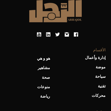
الأقسام
أحذية Mary Jane: ترف وأناقة للرجال
إدارة وأعمال
هو و هي
موضة
مشاهير
سياحة
صحة
تقنية
منوعات
محركات
رياضة