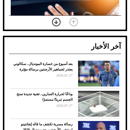
آخر الأخبار
بعد أسبوع من خسارة المونديال.. سكالوني
ضعف تبريد مكيف السيارة عند الوقوف.. أشهر
يعتذر لجماهير الأرجنتين برسالة مؤثرة
الأسباب والحلول
2026-07-27
وداعًا لحرارة التمارين.. تقنية جديدة تمنح
الجسم تبريدًا مستمرًا
2026-07-27
رسالة مسربة تكشف ما قاله إنفانتينو
لمنتخب الأرجنتين بعد مونديال 2026