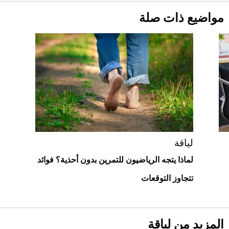
مواضيع ذات صلة
قبل ليلة النزال.. اكتمال وزن أبطال "The
Comeback" في جدة (فيديو)
2026-07-25
"بوجاتي ميسترال" الاستثنائية للبيع في
مزاد مونتيري
2026-07-23
أغلى 10 عطور في العالم للرجال تمنحك فخامة
استثنائية
لياقة
لماذا يتجه الرياضيون للتمرين بدون أحذية؟ فوائد
تتجاوز التوقعات
المزيد من لياقة