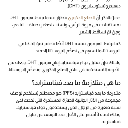
ديهيدروتستوستيرون (DHT).
جديرٌ بالذكر أنّ
الصلع الذكوري
يتطوّر عندما يرتبط هرمون DHT
بمستقبِلات في فروة الرأس، ويُسبِّب تصغير بصيلات الشعر،
ومِنْ ثمّ تساقُط الشعر.
كما يرتبط الهرمون نفسه DHT أيضًا بتحفيز نموّ الخلايا في
البروستاتا، ما يُسهِم في تضخّم البروستاتا الحميد.
ولذلك فإنّ تقليل دواء فيناسترايد إنتاج هرمون DHT، يجعله من
الأدوية المُستخدَمة في علاج الصلع الذكوري وتضخّم البروستاتا.
ما هي متلازمة ما بعد فيناسترايد؟
متلازمة ما بعد فيناسترايد (PFS) هو مصطلح يُستخدم لوصف
مجموعة من الآثار الجانبية الضارّة المستمرة التي تحدث لدى
نسبة صغيرة من الرجال الذين يستخدمون دواء فيناسترايد،
وذلك لمدة 3 أشهر على الأقل بعد التوقف عن تناول
فيناسترايد.