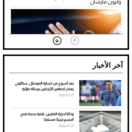
وليون مارشان
آخر الأخبار
بعد أسبوع من خسارة المونديال.. سكالوني
ضعف تبريد مكيف السيارة عند الوقوف.. أشهر
يعتذر لجماهير الأرجنتين برسالة مؤثرة
الأسباب والحلول
2026-07-27
وداعًا لحرارة التمارين.. تقنية جديدة تمنح
الجسم تبريدًا مستمرًا
2026-07-27