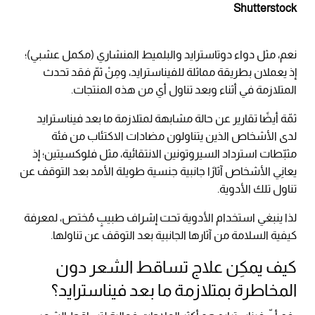
Shutterstock
نعم، مثل دواء دوتاسترايد والبلميط المنشاري (مكمل عشبي)؛
إذ يعملان بطريقة مماثلة للفيناسترايد، ومِنْ ثمّ فقد تحدث
المتلازمة في أثناء وبعد تناول أي من هذه المنتجات.
ثمّة أيضًا تقارير عن حالة مشابهة لمتلازمة ما بعد فيناسترايد
لدى الأشخاص الذين يتناولون مضادات الاكتئاب من فئة
مثبّطات استرداد السيروتونين الانتقائية، مثل فلوكسيتين؛ إذ
يعانِي الأشخاص آثارًا جانبية جنسية طويلة الأمد بعد التوقف عن
تناول تلك الأدوية.
لذا ينبغي استخدام الأدوية تحت إشراف طبيبٍ مُختص، لمعرفة
كيفية السلامة من آثارها الجانبية بعد التوقف عن تناولها.
كيف يمكِن علاج تساقط الشعر دون
المخاطرة بمتلازمة ما بعد فيناسترايد؟