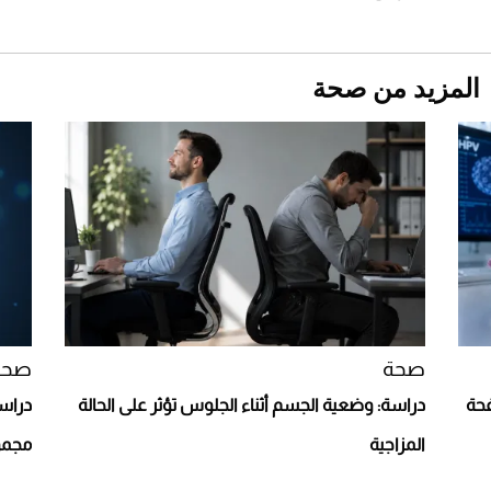
المزيد من صحة
Aston Martin Valiant: على هوى الأبطال
صحة
صحة
افحة
دراسة: وضعية الجسم أثناء الجلوس تؤثر على الحالة
دراسة
المزاجية
مجمو
أفضل تدريج للشعر الطويل لإطلالة جريئة وعصرية