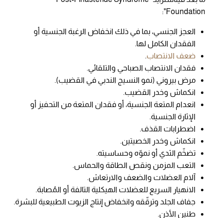
Foundation":
العجز الجنسي، بما في ذلك انخفاض الرغبة الجنسية أو
الفقدان الكامل لها.
ضعف الانتصاب
.
فقدان الانتصاب الصباحي والتلقائي.
مرض بيروني (نمو النسيج الندبي في القضيب).
انكماش وخدر القضيب.
انعدام المتعة الجنسية، أو فقدان المتعة من التحفيز أو
الإثارة الجنسية.
اضطرابات القذف.
انكماش وخدر الخصيتين.
تضخّم الثدي أو نموّه وحساسيته.
التعب المزمن ونقص الطاقة والحماس.
آلام العضلات والضعف والارتعاش.
الانهيار السريع للعضلات الهيكلية التالفة أو المُصابة.
جفاف الجلد وترقّقه وانخفاض إنتاج الزيوت الطبيعية للبشرة.
طنين الأذن.