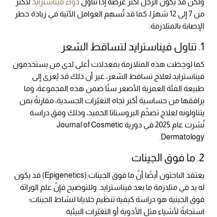
ولكن قد يكون الرجل أكثر عرضةً إذا تناول
دواء فيناسترايد
لأكثر
من 7 إلى 12 شهرًا، كما قد تُسهِم العوامل الآتية في زيادة خطر
الإصابة بالمتلازمة:
1. تناول فيناسترايد لتساقط الشعر
كما لوحِظت هذه المتلازمة بمعدلات أعلى لدى من يستخدمون
فيناسترايد لعلاج تساقط الشعر، غير أن ذلك قد يُعزى إلى
طبيعة الفئة العمرية الأصغر سنًا ضمن هذه المجموعة، وما
يرافقها من حساسية أكبر تجاه التغيّرات الجسدية، مقارنةً بمن
يتناولونه لعلاج تضخّم البروستاتا الحميد، وذلك وفق دراسة
نُشرت عام 2025 في دورية Journal of Cosmetic
Dermatology.
2. ما فوق الجينات
يعتقد الباحثون أيضًا أنّ ما فوق الجينات (Epigenetics) قد يكون
له يد في متلازمة ما بعد فيناسترايد. وللتوضيح فإنّ علم الوراثة
فوق الجينية هو دراسة كيفية تنظيم خلايانا لنشاط الجينات؛
استجابةً لأشياء مثل الأدوية أو التغيّرات البيئية.