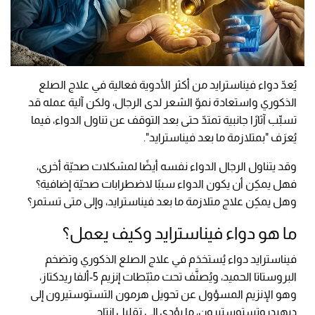
يُعدّ دواء فيناسترايد من أكثر الأدوية فعالية في علاج الصلع
الذكوري واستعادة نموّ الشعر لدى الرجال، ولكن آلية عمله قد
تسبِّب آثارًا جانبية تمتدّ حتى بعد التوقف عن تناول الدواء، فيما
يُعرَف "بمتلازمة ما بعد فيناسترايد".
وقد يتناول الرجال الدواء نفسه أيضًا لمشكلات صحيّة أخرى،
فهل يمكِن أن يكون الدواء سببًا لاضطرابات صحيّة إضافية؟
وهل يمكِن علاج متلازمة ما بعد فيناسترايد، وإلى متى تستمر؟
ما هو دواء فيناسترايد وكيف يعمل؟
فيناسترايد دواء يُستخدَم في علاج الصلع الذكوري وتضخم
البروستاتا الحميد، ويُصنَّف تحت مثبّطات إنزيم 5-ألفا ريدكتاز،
وهو الإنزيم المسؤول عن تحويل هرمون التستوستيرون إلى
ديهيدروتستوستيرون، ما يؤدي إلى تقليل إنتاج