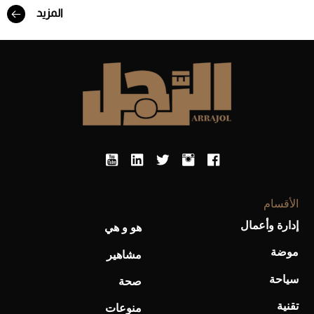
المزيد
أحذية Mary Jane: ترف وأناقة للرجال
الأقسام
إدارة وأعمال
هو و هي
موضة
مشاهير
سياحة
صحة
تقنية
منوعات