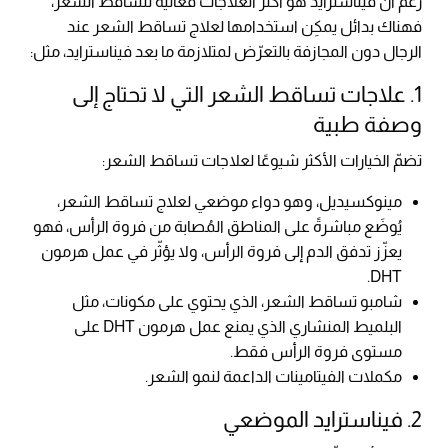
رغم أنّ فيناسترايد هو أكثر العلاجات فعالية لتساقط الشعر،
فهناك بدائل يمكِن استخدامها لعلاج تساقط الشعر عند
الرجال دون المجازفة بالتعرّض لمتلازمة ما بعد فيناسترايد، مثل:
1. علاجات تساقط الشعر التي لا تحتاج إلى
وصفة طبية
تضمّ الخيارات الأكثر شيوعًا لعلاجات تساقط الشعر:
مينوكسيديل، وهو دواء موضعي لعلاج تساقط الشعر،
يُوضَع مباشرةً على المناطق المُصابة من فروة الرأس، فهو
يعزّز تدفق الدم إلى فروة الرأس، ولا يؤثّر في عمل هرمون
DHT.
شامبو تساقط الشعر، الذي يحتوي على مكونات، مثل
البلميط المنشاري الذي يمنع عمل هرمون DHT على
مستوى فروة الرأس فقط.
مكملات الفيتامينات الداعمة لنمو الشعر.
2. فيناسترايد الموضعي