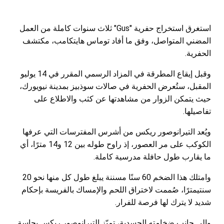
استغرق استخراج حفرية "Gus" ثلاث سنوات كاملة من العمل
المضني المتواصل، وفق ما أفاد توماس هايتكامب، مكتشف
الحفرية.
وقبل إيقاع المطرقة في المزاد الرسمي المقرر في 14 يوليو
المقبل، ستُعرض الحفرية في صالات سوذبيز بمدينة نيويورك،
حيث يتمكن الزوار من مشاهدتها عن كثب والاطلاع على
تفاصيلها.
ويُعد التيرانوصور ريكس من أشرس المفترسات التي عرفها
الكوكب على مر العصور، إذ راوح طوله بين 12 و14 مترًا، أي
ما يقارب طول حافلة مدرسية كاملة.
وامتلك هذا الضخم 60 سنًا مسننة يبلغ طول كل منها نحو 20
سنتيمترًا، صُممت لاختراق اللحم والإمساك بالفريسة بإحكام
شديد لا يترك لها فرصة للفرار.
وإلى جانب ضخامته الجسدية، تميّز التيرانوصور ريكس بحاسة