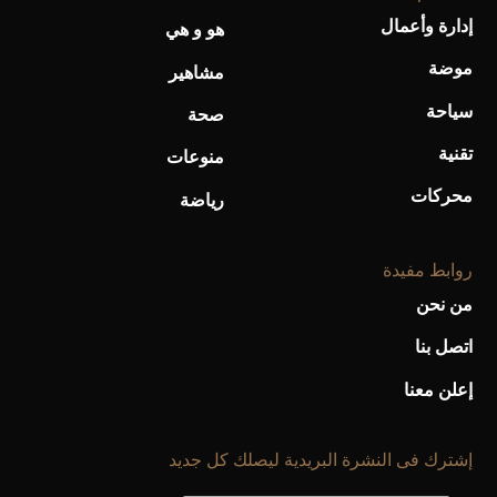
إدارة وأعمال
هو و هي
أحذية Mary Jane: ترف وأناقة للرجال
موضة
مشاهير
سياحة
صحة
تقنية
منوعات
محركات
رياضة
روابط مفيدة
من نحن
اتصل بنا
إعلن معنا
إشترك فى النشرة البريدية ليصلك كل جديد