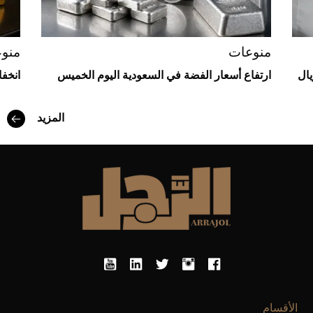
منوعات
منو
يال
ارتفاع أسعار الفضة في السعودية اليوم الخميس
انخف
المزيد
أفضل تدريج للشعر الطويل لإطلالة جريئة وعصرية
الأقسام