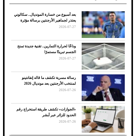
بعد أسبوع من خسارة المونديال.. سكالوني
ضعف تبريد مكيف السيارة عند الوقوف.. أشهر
يعتذر لجماهير الأرجنتين برسالة مؤثرة
الأسباب والحلول
2026-07-27
وداعًا لحرارة التمارين.. تقنية جديدة تمنح
الجسم تبريدًا مستمرًا
2026-07-27
رسالة مسربة تكشف ما قاله إنفانتينو
لمنتخب الأرجنتين بعد مونديال 2026
2026-07-26
7 نصائح لاختيار لون البنطلون المناسب للقميص
«الجوازات» تكشف طريقة استخراج رقم
الأسود
الحدود للزائر عبر أبشر
2026-07-26