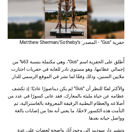
حفرية "Gus" - المصدر: Matthew Sherman/Sotheby's
أُطلق على الحفرية اسم "Gus"، وهي مكتملة بنسبة 63% من
إجمالي عظامها، وهو مستوى نادر للغاية في حفريات اجتازت
ملايين السنين، وذلك وفقًا لما نشر في الموقع الرسمي للدار.
والأكثر لفتًا للنظر أن "Gus" لم يكن ديناصورًا عاديًا؛ إذ تكشف
عظامه عن حياة مليئة بالمعارك، فقد عانى كسورًا في عدد من
أضلاعه والعظام البطنية الرقيقة المعروفة بالغاسترالية، ثم
التأمت هذه الكسور لاحقًا، ما يعني أنه نجا من إصابات بالغة
وواصل حياته بعدها.
وتشير دار سوذبيز إلى وجود آثار واضحة لعضات على عدة