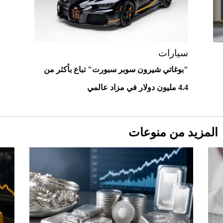
مزاد مونتيري
2026-07-23
أغلى 10 عطور في العالم للرجال تمنحك فخامة
استثنائية
سيارات
"بوغاتي شيرون سوبر سبورت" تباع بأكثر من
4.4 مليون دولار في مزاد عالمي
المزيد من منوعات
Aston Martin Valiant: على هوى الأبطال