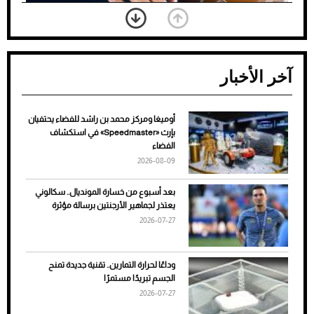
آخر الأخبار
أوميغا ومركز محمد بن راشد للفضاء يحتفيان
ضعف تبريد مكيف السيارة عند الوقوف.. أشهر
بإرث «Speedmaster» في استكشاف
الأسباب والحلول
الفضاء
2026-08-09
بعد أسبوع من خسارة المونديال.. سكالوني
يعتذر لجماهير الأرجنتين برسالة مؤثرة
2026-07-27
وداعًا لحرارة التمارين.. تقنية جديدة تمنح
الجسم تبريدًا مستمرًا
2026-07-27