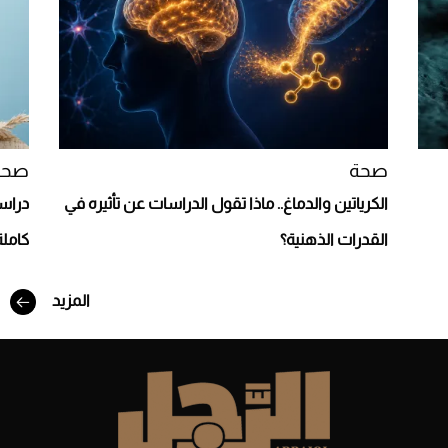
Aston Martin Valiant: على هوى الأبطال
صحة
صحة
الكرياتين والدماغ.. ماذا تقول الدراسات عن تأثيره في
دراسة
القدرات الذهنية؟
كاملة
المزيد
أفضل تدريج للشعر الطويل لإطلالة جريئة وعصرية