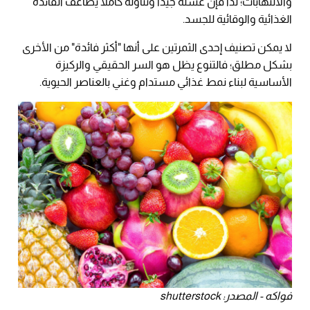
والالتهابات؛ لذا فإن غسله جيدًا وتناوله كاملاً يضاعف الفائدة
الغذائية والوقائية للجسد.
لا يمكن تصنيف إحدى الثمرتين على أنها "أكثر فائدة" من الأخرى
بشكل مطلق؛ فالتنوع يظل هو السر الحقيقي والركيزة
الأساسية لبناء نمط غذائي مستدام وغني بالعناصر الحيوية.
فواكه - المصدر: shutterstock