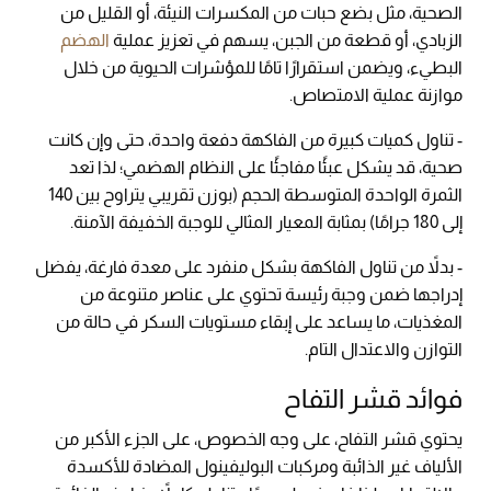
الصحية، مثل بضع حبات من المكسرات النيئة، أو القليل من
الزبادي، أو قطعة من الجبن، يسهم في تعزيز عملية
الهضم
البطيء، ويضمن استقرارًا تامًا للمؤشرات الحيوية من خلال
موازنة عملية الامتصاص.
- تناول كميات كبيرة من الفاكهة دفعة واحدة، حتى وإن كانت
صحية، قد يشكل عبئًا مفاجئًا على النظام الهضمي؛ لذا تعد
الثمرة الواحدة المتوسطة الحجم (بوزن تقريبي يتراوح بين 140
إلى 180 جرامًا) بمثابة المعيار المثالي للوجبة الخفيفة الآمنة.
- بدلاً من تناول الفاكهة بشكل منفرد على معدة فارغة، يفضل
إدراجها ضمن وجبة رئيسة تحتوي على عناصر متنوعة من
المغذيات، ما يساعد على إبقاء مستويات السكر في حالة من
التوازن والاعتدال التام.
فوائد قشر التفاح
يحتوي قشر التفاح، على وجه الخصوص، على الجزء الأكبر من
الألياف غير الذائبة ومركبات البوليفينول المضادة للأكسدة