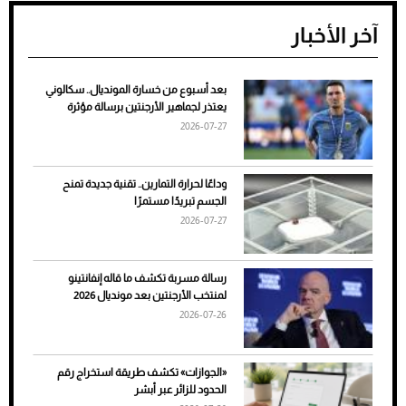
آخر الأخبار
بعد أسبوع من خسارة المونديال.. سكالوني
ضعف تبريد مكيف السيارة عند الوقوف.. أشهر
يعتذر لجماهير الأرجنتين برسالة مؤثرة
الأسباب والحلول
2026-07-27
وداعًا لحرارة التمارين.. تقنية جديدة تمنح
الجسم تبريدًا مستمرًا
2026-07-27
رسالة مسربة تكشف ما قاله إنفانتينو
لمنتخب الأرجنتين بعد مونديال 2026
2026-07-26
7 نصائح لاختيار لون البنطلون المناسب للقميص
«الجوازات» تكشف طريقة استخراج رقم
الأسود
الحدود للزائر عبر أبشر