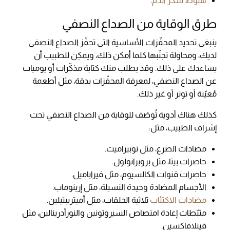
هبوط سكر الدم
.
طرق الوقاية من الصداع النصفي
ينبغي تحديد المحفّزات الأساسية التي تحفّز الصداع النصفي
لديك، ومحاولة تجنّبها كلما أمكن ذلك، ويمكِن للطبيب أن
يساعدك على ذلك. وقد يطلب منك كتابة مذكّرات أو يوميات
عن الصداع النصفي، لمعرفة المحفّزات بدقة، مثل أطعمة
مُعيّنة أو توتر أو غير ذلك.
كذلك هناك أدوية تُوصَف للوقاية من الصداع النصفي تحت
إشراف الطبيب، مثل:
مضادات الصرع، مثل توبيراميت.
حاصرات بيتا، مثل بروبرانولول.
حاصرات قنوات الكالسيوم، مثل فيراباميل.
الأجسام المضادة وحيدة النسيلة، مثل إرينوماب.
مضادات الاكتئاب
ثلاثية الحلقات، مثل أميتريبتيلين.
مثبّطات إعادة امتصاص السيروتونين والنورأدرينالين، مثل
فينلافاكسين.