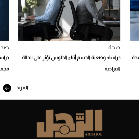
صحة
صحة
افحة
دراسة: وضعية الجسم أثناء الجلوس تؤثر على الحالة
دراسة
المزاجية
مجمو
أفضل تدريج للشعر الطويل لإطلالة جريئة وعصرية
المزيد