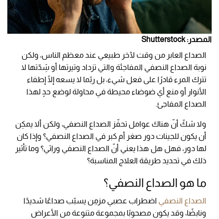
المصدر: Shutterstock
الصداع العابر من وقت لآخر طبيعي عند معظم الناس، ولكن
نوبة الصداع النصفي المفاجئة والتي تزداد وتيرتها أو شِدّتها لا
تترك المرء قادرًا على فعل شيء، بل ربّما لا يسعه إلّا إطفاء
الأنوار أو منع أي ضوضاء محيطة في محاولة لوضع حدٍ لهذا
الصداع المفاجئ.
ولا شكّ أنّ هناك عوامل تحفّز الصداع النصفي، ولكن ألا يمكِن
أن يكون للجينات دور صغر أم كبر في الصداع النصفي؟ وإذا كان
لها دور، فهل هل هذا يعني أنّ الصداع النصفي وراثي؟ وما تأثير
ذلك في تحديد طريقة العلاج المناسبة؟
ما هو الصداع النصفي؟
الصداع النصفي
اضطراب عصبي مزمِن يسبّب صداعًا شديدًا
ونابضًا، وقد يكون مصحوبًا بمجموعة متنوعة من الأعراض