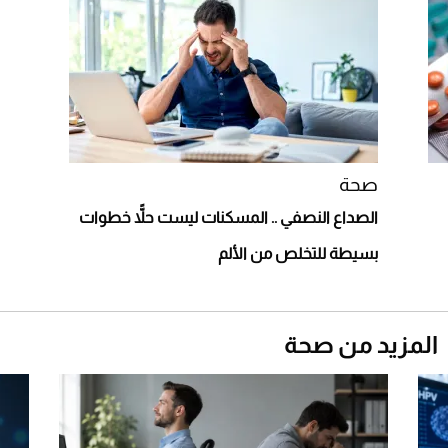
"بوجاتي ميسترال" الاستثنائية للبيع في مزاد
مونتيري
2026-07-23
أغلى 10 عطور في العالم للرجال تمنحك فخامة
استثنائية
صحة
الصداع النصفي .. المسكنات ليست حلاًّ خطوات
بسيطة للتخلص من الألم
المزيد من صحة
Aston Martin Valiant: على هوى الأبطال