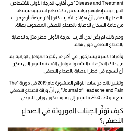
Disease and Treatment" في أقارب الدرجة الأولى للأشخاص
الذين ثبتت إصابتهم بواحدة من ثلاث طفرات جينية مرتبطة
بالصداع النصفي أنّ هؤلاء الأقارب كانوا أكثر عرضةً بأربع مرات
من عامة السكان للإصابة بالصداع النصفي المصحوب بهالة.
ومع ذلك لم يكُن لدى أقارب الدرجة الأولى خطر متزايد للإصابة
بالصداع النصفي دون هالة.
وأفراد الأسرة يتشاركون في أكثر من مُجرّد العوامل الوراثية، بما
في ذلك التعرّضات البيئية والعوامل المُسبِّبة للتوتر التي يمكِن
أن تُسهِم في خطر الإصابة بالصداع النصفي.
وتشير نتائج دراسات التوائم المنشورة عام 2019 في دورية "The
Journal of Headache and Pain" إلى أنّ وراثة الصداع النصفي
تبلغ نحو 30 - 60%، ما يشِير إلى وجود مكون وراثي للمرض.
كيف تؤثِّر الجينات الموروثة في الصداع
النصفي؟