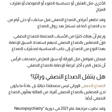
الأخرى، مثل الغثيان أو حساسية الضوء أو الضوضاء أو تغيّرات
المزاج.
وقد تظهر أعراض الصداع النصفي قبل ساعات أو حتى أيام من
بدء الصداع، كما قد تستمرّ بعد زوال الصداع.
ورغم أنّ هناك كثيرًا من الأسباب المحتملة للصداع النصفي،
فإنّ المصابين بالصداع النصفي لديهم استعداد مُسبق للإصابة
بهذا النوع من الصداع، إلى جانب الحساسية لمحفّزات الصداع.
فيمكِن لعوامل مثل الوراثة أو سبق التعرّض لصدمات الرأس
أن تجعل المرء أكثر عُرضةً للإصابة بالصداع النصفي.
هل ينتقل الصداع النصفي وراثيًا؟
الصداع النصفي
الوراثي ليس مصطلحًا خياليًا، بل عادةً ما يكون
لدى المصابين بالصداع النصفي أفراد من العائلة يعانُون الصداع
النصفي أيضًا.
وقد نظرت مراجعة عام 2021 في دورية "Neuropsychiatry