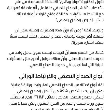
تقول الدكتورة "جوليا بوكلان" الأستاذة المساعدة في عِلم
الأعصاب: "أفسّر الصداع النصفي دائمًا على أنّه عاصفة كهربائية،
مع تنشيط مستقبِلات مختلفة وفتح قنوات أيونية مُعيّنة
تسبّب أعراض الصداع النصفي".
وتضِيف أيضًا: "ومن ثم فإنّ هذه الطفرات الجينية يمكِن أن
تجعلك أكثر عرضة للإصابة بالصداع النصفي، لكنّها ليست شيئًا
يمكننا اختباره سريريًا".
كذلك من المهم فهم أنّ الجينات ليست سوى عامل واحد في
حدوث الصداع النصفي، وأنّ هناك عوامل أخرى، مثل المحفّزات
البيئية التي لها نصِيب في حدوث الصداع النصفي.
أنواع الصداع النصفي والارتباط الوراثي
ثمّة أنواع مُعيّنة من الصداع النصفي لها روابط وراثية قوية؛ إذ
يمكِن أن يرث الشخص شكلًا من أشكال الصداع النصفي
يُسمّى الصداع النصفي الفالجي العائلي "FHM"، الذي لا يتطلّب
سوى وراثة نسخة واحدة من الجين المتحور، ولكن هذا لا يعني
أنّ الإصابة به حتمية لمجرد وجود الطفرة الجينية.