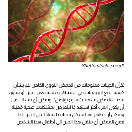
المصدر: Shutterstock
تخزِّن الجينات معلومات من الحمض النووي الخاص بك بشأن
كيفية صنع البروتينات في جسمك، وعندما يتغيّر الجين أو يتحوّر،
يحدث ما يمكِن تسميته "بسوء تواصل"، ويمكِن أن يتسبّب في
أن يكون المرء أكثر استعدادًا للتعرّض لمشكلات صحية مُعيّنة،
ويمكِن أن يظهر هذا بشكلٍ مختلف اعتمادًا على الجين، لذا
فمن الممكن أن ينتقل هذا الجين إلى أطفال هذا الشخص.