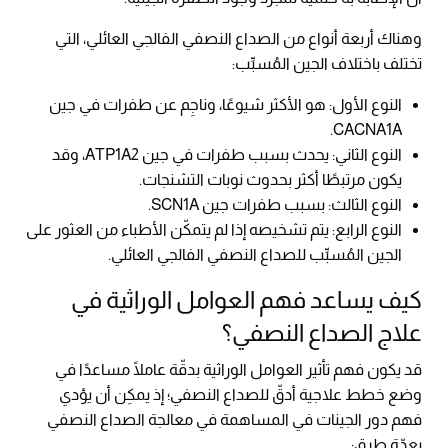
وهناك أربعة أنواع من الصداع النصفي الفالجي العائلي، التي
تختلف باختلاف الجين المُسبِّب:
النوع الأول: هو الأكثر شيوعًا، وناجِم عن طفرات في جين
CACNA1A.
النوع الثاني: يحدث بسبب طفرات في جين ATP1A2، وقد
يكون مرتبطًا أكثر بحدوث نوبات التشنجات.
النوع الثالث: بسبب طفرات جين SCN1A.
النوع الرابع: يتم تشخيصه إذا لم يتمكّن الأطباء من العثور على
الجين المُسبِّب للصداع النصفي الفالجي العائلي.
كيف يساعد فهم العوامل الوراثية في
علاج الصداع النصفي؟
قد يكون فهم تأثير العوامل الوراثية بدقّة عاملًا مساعدًا في
وضع خطط علاجية أدقّ للصداع النصفي؛ إذ يمكِن أن يؤدي
فهم دور الجينات في المساهمة في معالجة الصداع النصفي
بعِدّة طرق: