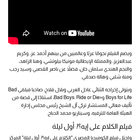
ويضم الفيلم نجومًا عربًا وعالميين من بينهم أحمد عز، وكريم
عبدالعزيز، والممثلة الإيطالية مونيكا بيلوتشي، وهنا الزاهد،
والنجم الهندي سلمان خان، فضلاً عن ناصر القصبي وسيد رجب
ومنة شلبي وهالة صدقي.
ويتولى إخراجه الثنائي عادل العربي وبلال فلاح، صاحبا فيلمَي Bad
Boys for Life و«Bad Boys: Ride or Die، استنادًا إلى قصة من
تأليف معالي المستشار تركي آل الشيخ رئيس مجلس إدارة
الهيئة العامة للترفيه، وسيناريو محمد الدباح.
فيلم الكلام على إيه؟!: أول ليلة
واحتل فيلم الكوميديا المصري "الكلام على إيه؟!: أول ليلة" المركز