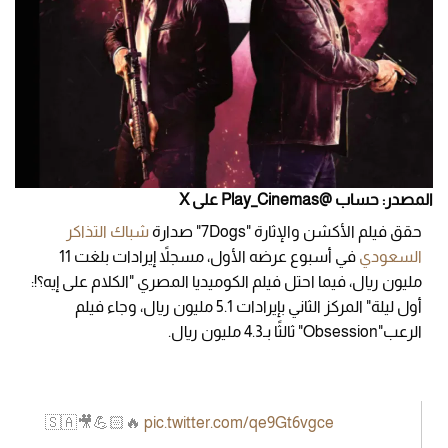
المصدر: حساب @Play_Cinemas على X
حقق فيلم الأكشن والإثارة "7Dogs" صدارة
شباك التذاكر
السعودي
في أسبوع عرضه الأول، مسجلاً إيرادات بلغت 11
مليون ريال، فيما احتل فيلم الكوميديا المصري "الكلام على إيه؟!:
أول ليلة" المركز الثاني بإيرادات 5.1 مليون ريال، وجاء فيلم
الرعب"Obsession" ثالثًا بـ4.3 مليون ريال.
🇸🇦🎥💪🏻🔥
pic.twitter.com/qe9Gt6vgce