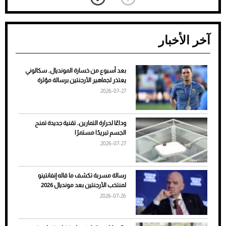
آخر الأخبار
بعد أسبوع من خسارة المونديال.. سكالوني
ضعف تبريد مكيف السيارة عند الوقوف.. أشهر
يعتذر لجماهير الأرجنتين برسالة مؤثرة
الأسباب والحلول
2026-07-27
وداعًا لحرارة التمارين.. تقنية جديدة تمنح
الجسم تبريدًا مستمرًا
2026-07-27
رسالة مسربة تكشف ما قاله إنفانتينو
لمنتخب الأرجنتين بعد مونديال 2026
2026-07-26
7 نصائح لاختيار لون البنطلون المناسب للقميص