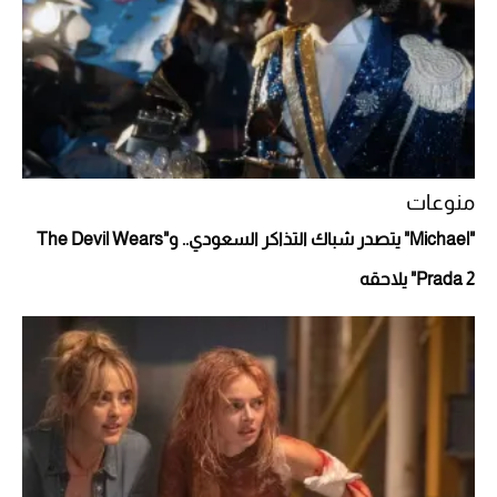
Aston Martin Valiant: على هوى الأبطال
منوعات
"Michael" يتصدر شباك التذاكر السعودي.. و"The Devil Wears
Prada 2" يلاحقه
أفضل تدريج للشعر الطويل لإطلالة جريئة وعصرية