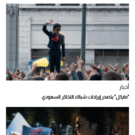
2026-07-25
"بوجاتي ميسترال" الاستثنائية للبيع في مزاد
مونتيري
2026-07-23
أغلى 10 عطور في العالم للرجال تمنحك فخامة
استثنائية
أخبار
"مايكل" يتصدر إيرادات شباك التذاكر السعودي