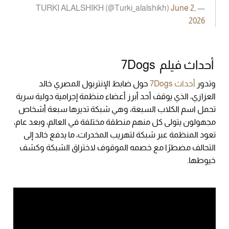
June 2,
— TURKI ALALSHIKH (@Turki_alalshikh)
2026
أحداث فيلم 7Dogs
وتدور
أحداث 7Dogs
حول ضابط الإنتربول المصري خالد
العزازي، الذي يوقف أحد أبرز أعضاء منظمة إجرامية دولية سرية
تحمل اسم الكلاب السبعة، وهي شبكة تديرها سبعة أشخاص
مجهولون يتولى كل منهم منطقة مختلفة في العالم، وبعد عام،
تعود المنظمة عبر شبكة لتهريب المخدرات، ما يدفع خالد إلى
التحالف مضطرًا مع خصمه الموقوف لاختراق الشبكة وكشف
خيوطها.