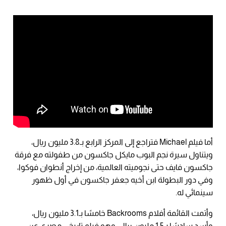
أما فيلم Michael فتراجع إلى المركز الرابع بـ3.8 مليون ريال،
ويتناول سيرة نجم البوب مايكل جاكسون من طفولته مع فرقة
جاكسون فايف حتى نجوميته العالمية، من إخراج أنطوان فوكوا،
وفي دور البطولة ابن أخيه جعفر جاكسون في أول ظهور
سينمائي له.
وأتمت القائمة أفلام Backrooms خامسًا بـ3.1 مليون ريال،
وأسد سادسًا بـ1.5 مليون ريال، وهو فيلم تاريخي مصري عن