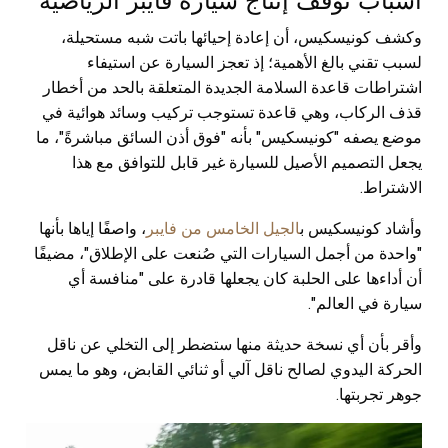
أسباب توقف إنتاج سيارة فايبر الرياضية
وكشف كونيسكيس، أن إعادة إحيائها باتت شبه مستحيلة،
لسبب تقني بالغ الأهمية؛ إذ تعجز السيارة عن استيفاء
اشتراطات قاعدة السلامة الجديدة المتعلقة بالحد من أخطار
قذف الركاب، وهي قاعدة تستوجب تركيب وسائد هوائية في
موضع يصفه "كونيسكيس" بأنه "فوق أذن السائق مباشرةً"، ما
يجعل التصميم الأصيل للسيارة غير قابل للتوافق مع هذا
الاشتراط.
وأشاد كونيسكيس ب
الجيل الخامس من فايبر
، واصفًا إياها بأنها
"واحدة من أجمل السيارات التي صُنعت على الإطلاق"، مضيفًا
أن أداءها على الحلبة كان يجعلها قادرة على "منافسة أي
سيارة في العالم".
وأقر بأن أي نسخة حديثة منها ستضطر إلى التخلي عن ناقل
الحركة اليدوي لصالح ناقل آلي أو ثنائي القابض، وهو ما يمس
جوهر تجربتها.