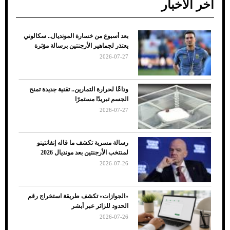
آخر الأخبار
بعد أسبوع من خسارة المونديال.. سكالوني
ضعف تبريد مكيف السيارة عند الوقوف.. أشهر
يعتذر لجماهير الأرجنتين برسالة مؤثرة
الأسباب والحلول
2026-07-27
وداعًا لحرارة التمارين.. تقنية جديدة تمنح
الجسم تبريدًا مستمرًا
2026-07-27
رسالة مسربة تكشف ما قاله إنفانتينو
لمنتخب الأرجنتين بعد مونديال 2026
2026-07-26
7 نصائح لاختيار لون البنطلون المناسب للقميص
«الجوازات» تكشف طريقة استخراج رقم
الأسود
الحدود للزائر عبر أبشر
2026-07-26