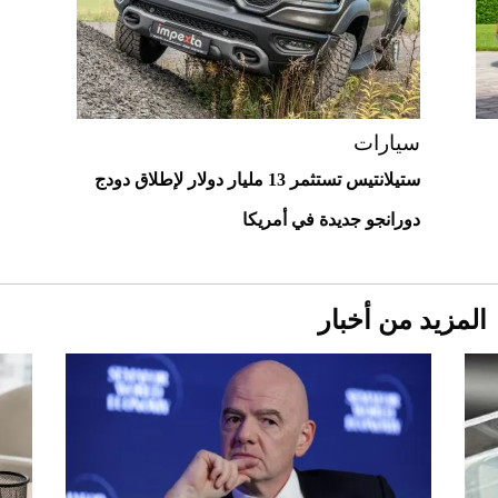
"بوجاتي ميسترال" الاستثنائية للبيع في
مزاد مونتيري
2026-07-23
أغلى 10 عطور في العالم للرجال تمنحك فخامة
استثنائية
سيارات
ستيلانتيس تستثمر 13 مليار دولار لإطلاق دودج
دورانجو جديدة في أمريكا
المزيد من أخبار
Aston Martin Valiant: على هوى الأبطال