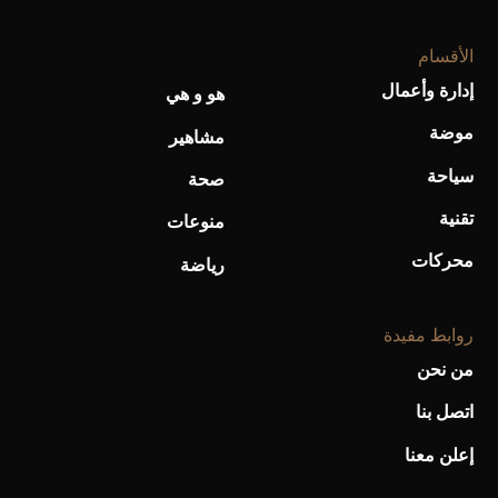
الأقسام
أحذية Mary Jane: ترف وأناقة للرجال
إدارة وأعمال
هو و هي
موضة
مشاهير
سياحة
صحة
تقنية
منوعات
محركات
رياضة
روابط مفيدة
من نحن
اتصل بنا
إعلن معنا