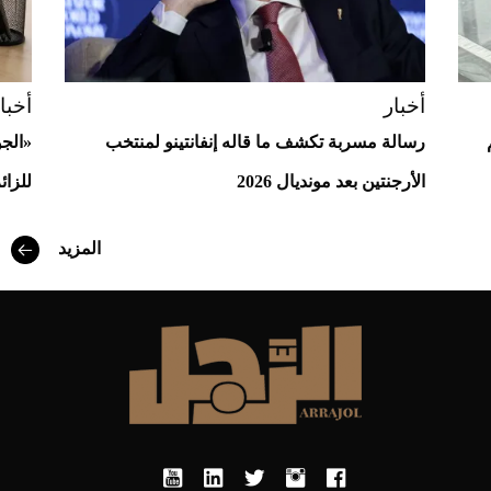
أخبار
أخبا
رسالة مسربة تكشف ما قاله إنفانتينو لمنتخب
«الج
الأرجنتين بعد مونديال 2026
للزائ
أفضل تدريج للشعر الطويل لإطلالة جريئة وعصرية
المزيد