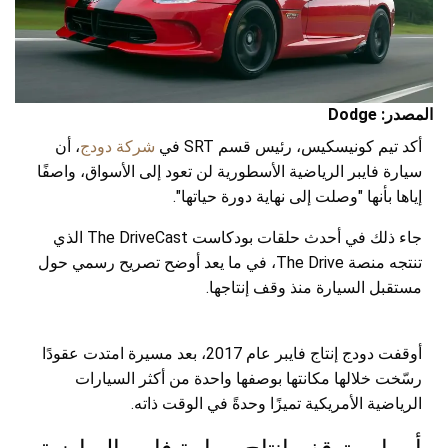
المصدر: Dodge
أكد تيم كونيسكيس، رئيس قسم SRT في
شركة دودج
، أن
سيارة فايبر الرياضية الأسطورية لن تعود إلى الأسواق، واصفًا
إياها بأنها "وصلت إلى نهاية دورة حياتها".
جاء ذلك في أحدث حلقات بودكاست The DriveCast الذي
تنتجه منصة The Drive، في ما يعد أوضح تصريح رسمي حول
مستقبل السيارة منذ وقف إنتاجها.
أوقفت دودج إنتاج فايبر عام 2017، بعد مسيرة امتدت عقودًا
رسّخت خلالها مكانتها بوصفها واحدة من أكثر السيارات
الرياضية الأمريكية تميزًا وحدةً في الوقت ذاته.