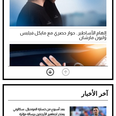
إلهام الأساطير.. حوار حصري مع مايكل فيلبس
وليون مارشان
آخر الأخبار
بعد أسبوع من خسارة المونديال.. سكالوني
ضعف تبريد مكيف السيارة عند الوقوف.. أشهر
يعتذر لجماهير الأرجنتين برسالة مؤثرة
الأسباب والحلول