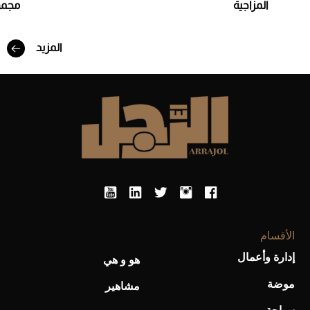
المزاجية
مجمو
المزيد
أفضل تدريج للشعر الطويل لإطلالة جريئة وعصرية
الأقسام
إدارة وأعمال
هو و هي
موضة
أحذية Mary Jane: ترف وأناقة للرجال
مشاهير