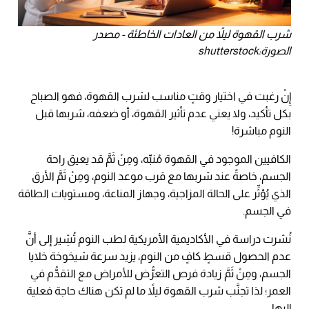
شرب القهوة ليلاً من العادات الخاطئة - مصدر
الصورة:shutterstock
إِنْ رغبت في اختيار وقتٍ مناسب لشرب القهوة، فهو الصباح
بكل تأكيد، ولا يعني عدم تأثير القهوة، أو ضعفه، شربها قبل
النوم مباشرة!
الكافيين الموجود في القهوة مُنبِّه، ومِنْ ثَمَّ قد يعيق راحة
الجسم، خاصةً عند شربها مع قرب موعد النوم، ومِنْ ثَمَّ الأرق
الذي يُؤثِّر على الحالة المزاجية، وجهاز المناعة، ومستويات الطاقة
في الجسم.
نُشرت دراسة في الأكاديمية الأمريكية لطب النوم تُشِير إلى أنَّ
عدم الحصول قسطٍ كافٍ من النوم، يزيد سرعة شيخوخة خلايا
الجسم، ومِنْ ثَمَّ زيادة فرص التعرُّض للأمراض مع التقدُّم في
العمر؛ لذا تجنَّب شرب القهوة ليلاً ما لم تكن هناك حاجة فعلية
إليها.