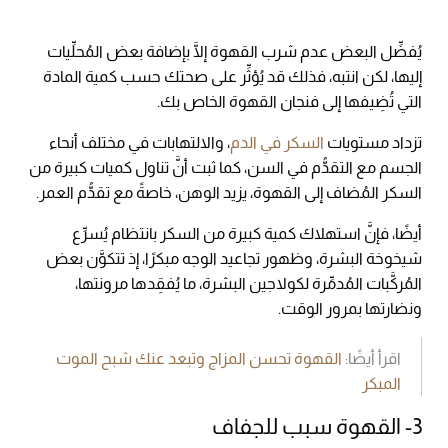
يُفضِّل البعض عدم شرب القهوة إلَّا بإضافة بعض المُحلِّيات
إليها، لكن انتبه، فذلك قد يُؤثِّر على صحتك حسب كمية المادة
التي تُضِيفها إلى فنجان القهوة الخاص بك.
تزداد مستويات
السكر في الدم
، والالتهابات في مختلف أنحاء
الجسم مع التقدُّم في السن، كما ثبت أنَّ تناول كميات كبيرة من
السكر المُضاف إلى القهوة، يزيد الوهن، خاصةً مع تقدُّم العمر.
أيضًا، فإنَّ استهلاك كمية كبيرة من السكر بانتظام يُسرِّع
شيخوخة البشرة، وظهور تجاعيد الوجه مبكرًا، إذ تتكوَّن بعض
المُركَّبات المُدمِّرة لكولاجين البشرة، ما يُفقِدها مرونتها،
ونضارتها بمرور الوقت.
اقرأ أيضًا:
القهوة تحسن المزاج وتبعد عنك شبح الموت
المبكر
3- القهوة سبب للجفاف