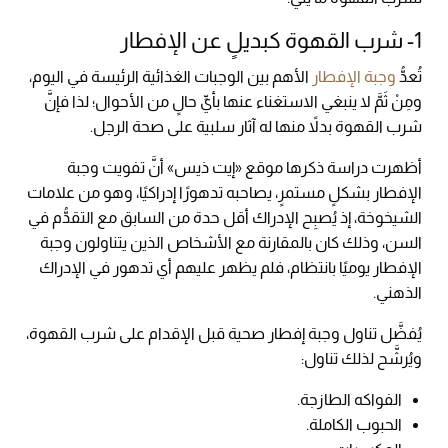
1- شرب القهوة كبديلٍ عن الإفطار
تُعدُّ
وجبة الإفطار
الأهم بين الوجبات الغذائية الرئيسة في اليوم،
ومِنْ ثَمَّ لا ينبغي الاستغناء عنها بأيِّ حالٍ من الأحوال؛ لذا فإنَّ
شرب القهوة بدلاً منها له آثار سلبية على صحة الرجل.
أظهرت دراسة ذكرها موقع «إيت ذيس» أنَّ تفويت وجبة
الإفطار بشكلٍ مستمرٍ، يصاحبه تدهورًا إدراكيًا، وهو من علامات
الشيخوخة، إذ يُصبِح الإدراك أقل حدة من السابق مع التقدُّم في
السن، وذلك كان بالمقارنة مع الأشخاص الذين يتناولون وجبة
الإفطار يوميًا بانتظام، فلم يظهر عليهم أي تدهور في الإدراك
الذهني.
يُفضَّل تناول وجبة إفطار صحية قبل الإقدام على شرب القهوة،
ويُرشَّح لذلك تناول:
الفواكه الطازجة.
الحبوب الكاملة.