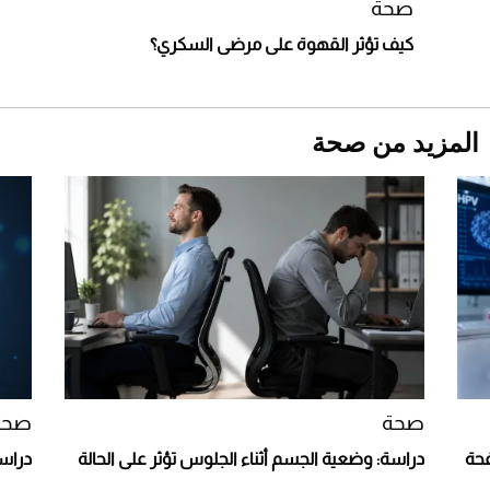
استثنائية
صحة
كيف تؤثر القهوة على مرضى السكري؟
المزيد من صحة
Aston Martin Valiant: على هوى الأبطال
صحة
صحة
افحة
دراسة: وضعية الجسم أثناء الجلوس تؤثر على الحالة
دراسة