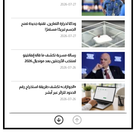
2026-07-27
وداعًا لحرارة التمارين.. تقنية جديدة تمنح
الجسم تبريدًا مستمرًا
2026-07-27
رسالة مسربة تكشف ما قاله إنفانتينو
لمنتخب الأرجنتين بعد مونديال 2026
2026-07-26
7 نصائح لاختيار لون البنطلون المناسب للقميص
«الجوازات» تكشف طريقة استخراج رقم
الأسود
الحدود للزائر عبر أبشر
2026-07-26
بعد 7 أشهر من تعرضه لحادث مروع.. جوشوا
يفوز على برينغا بـ"الضربة القاضية" (فيديو)
2026-07-26