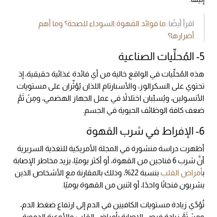
اقرأ أيضًا:
ما فوائد القهوة السوداء للصحة؟ وما أهم
أضرارها؟
5- المُحلِّيات الصناعية
هذه المُحلِّيات في الواقع خالية من أي فائدة غذائية حقيقية، إذ
تحتوي على السكرالوز، والأسبارتام اللذان يُؤثِّران على مستويات
الأنسولين، ويُسبِّبان اختلالاً في عمل الجهاز الهضمي، ومِنْ ثَمَّ
ضعف كافة الوظائف الحيوية في الجسم.
6- الإفراط في شرب القهوة
أظهرت دراسة منشورة في المجلة الأمريكية للتغذية السريرية
أنَّ شرب 6 فناجين من القهوة، أو أكثر يوميًا، يزيد مخاطر الإصابة
ب
أمراض القلب
بنسبة 22%، وذلك بالمقارنة مع الأشخاص الذين
يشربون فنجانًا واحدًا، أو اثنين من القهوة يوميًا.
تُؤدِّي زيادة مستويات الكافيين في الدم إلى ارتفاع ضغط الدم،
ومِنْ ثَمَّ زيادة فرص الإصابة بأمراض القلب والأوعية الدموية.