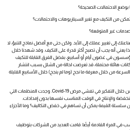
 بوضع الاحتمالات الصحيحة؟
ن من التكيف مع تغير السيناريوهات والاحتمالات؟
لصدمات غير المتوقعة؟
تك إلى تغيير عملك إلى الأبد. ولكن حتى مع أفضل نماذج التنبؤ، لا
 يعني أنه يجب أن تصبح أكثر قدرة على التكيف. وقد شهدنا خلال
مؤسسون في غضون أيام أو أسابيع، بفضل الفرق القابلة للتكيف
إمكانات هائلة محتملة، قد تعرضت لحالة من الشلل بسبب انتشار
رعة من خلال معرفة ما نجح (وما لم ينجح) خلال الأسابيع القليلة
يمكن لمعظم الشركات أيضًا أن تصبح أكثر مرونة من خلال التفكير في تفشي مرض Covid-19. وجدت المنظمات التي
لمنخفضة والإنتاج في الوقت المناسب نفسها بدون إمدادات.
 من سلسلة القيمة يمكن أن تساهم في خفض التكاليف؟ وما الأجزاء
ب في المرة القادمة أيضًا. قامت العديد من الشركات بتوظيف