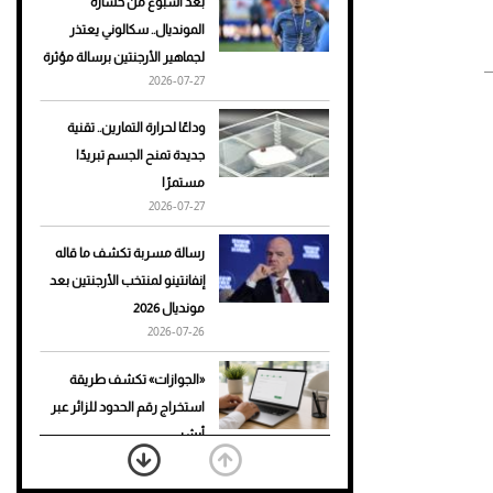
بعد أسبوع من خسارة
المونديال.. سكالوني يعتذر
أحذية Mary Jane: ترف وأناقة
لجماهير الأرجنتين برسالة مؤثرة
للرجال
2026-07-27
وداعًا لحرارة التمارين.. تقنية
جديدة تمنح الجسم تبريدًا
مستمرًا
2026-07-27
رسالة مسربة تكشف ما قاله
إنفانتينو لمنتخب الأرجنتين بعد
مونديال 2026
2026-07-26
«الجوازات» تكشف طريقة
استخراج رقم الحدود للزائر عبر
أبشر
2026-07-26