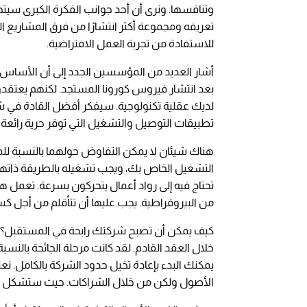
وتنافسها. ونرى أن أحد جوانب الفكرة الكبرى سيت
تعريفه ومجموعة أكثر انتشارًا من فرق المشاريع ا
للاستفادة من تجربة العمل الافتراضية.
أشار العديد من المؤسسين الجدد إلى أن الأساس 
بعد انتشار فيروس كورونا المستجد. لكنهم يعتقدون
لديك عقلية تكنولوجية. سيفكر أفضل القادة في 
تطبيقات التوصيل والتشغيل التي توفر حرية رائعة ف
هناك شيئان لا يمكن التفاوض حولهما بالنسبة للمر
التشغيل الخاص بك، ويجب تشغيله بالطريقة ذاتها
تحتاج فيه إلى رواد أعمال يتحركون بسرعة. تعمل 
من البيروقراطية. يجب عليها أن تتأقلم من أجل ك
كيف يمكن أن تصبح شركتك رابحة في المستقبل؟ قد
خلال العقد القادم. لقد كانت مرحلة الجائحة بالن
يمكنك البدء بإعادة تخيل حدود الشركة بالكامل. نعتق
الأصول ولكن من خلال الشراكات. حيث ستشكل نظامً