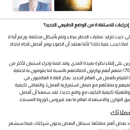
 إجراءات للاستفادة من الوضع الطبيعي الجديد؟
، حيث تتزايد عمليات الحظر ببطء وتتم بأشكال مختلفة. ورغم أننا لا
لماذا يجب علينا ذلك؟ لأننا نعتقد أن الضوء يوفر أفضل اتجاه لاتخاذ
ن على إلقاء نظرة بعيدة المدى. وقد قمنا بإجراء استبيان لأكثر من
130 رئيسًا تنفيذيًا في الهند بتاريخ 2 أبريل، حيث أفاد 70٪ منهم أنهم يوازنون اتصالاتهم بالنسبة لما يقومون به لحماية
للقيام بالعمل في العالم الجديد. يفكر القادة العالميون في
فيهم وعملائهم مع ضمان استمرارية العمل)، والتعافي (كيفية
 والتهيئة (كيفية التكيف مع واقع جديد). لقد سمعنا أن أفضل
ق التوازن والاستعداد لعالم ما بعد فيروس كورونا المستجد.
ملائك
د بعض أهم عملائها. سيظل البعض يحبون شركتك، فيما سيشعر