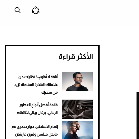
الأكثر قراءة
أناقة لا تُقاوم: 5 نظارات من
علاماتك الفاخرة المفضلة تزيد
من سحرك
قائمة أفضل أنواع العطور
الرجالي.. برفان رجالي لأناقتك
إلهام الأساطير.. حوار حصري مع
مايكل فيلبس وليون مارشان