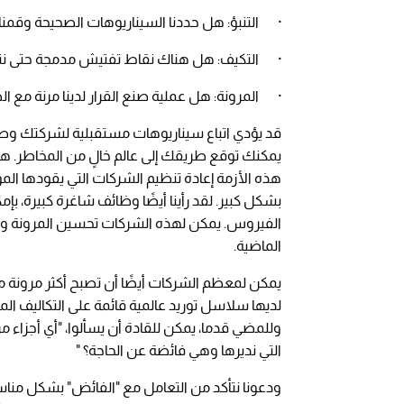
· التنبؤ: هل حددنا السيناريوهات الصحيحة وقمنا
· التكيف: هل هناك نقاط تفتيش مدمجة حتى نتمك
· المرونة: هل عملية صنع القرار لدينا مرنة مع ا
قد يؤدي اتباع سيناريوهات مستقبلية لشركتك وصناع
يمكنك توقع طريقك إلى عالم خالٍ من المخاطر. هذا
هذه الأزمة إعادة تنظيم الشركات التي يقودها ال
بشكل كبير. لقد رأينا أيضًا وظائف شاغرة كبيرة، ب
الفيروس. يمكن لهذه الشركات تحسين المرونة والس
الماضية.
لديها سلاسل توريد عالمية قائمة على التكاليف ا
وللمضي قدما، يمكن للقادة أن يسألوا، "أي أجزاء
التي نديرها وهي فائضة عن الحاجة؟ "
ودعونا نتأكد من التعامل مع "الفائض" بشكل مناس