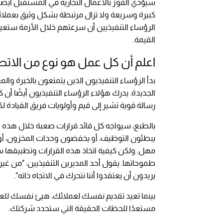
سيؤدي الفوز بالأعمال التجارية في المستقبل أيضًا
كبيرة وسريعة ولا تزال مرتبطة بشكل وثيق بعمل
الرؤساء التنفيذيين أن سرعتهم خلال الأزمة ستعيد
القيمة.
اعلم أن كل عمل هو نوع من الاتص
بدأ الرؤساء التنفيذيون الذين يتمتعون بالخبرة و
الجديدة. يدرك هؤلاء الرؤساء التنفيذيون أيضًا أن كل
رسالة قوية تشير إلى قيم وأولويات فريق القيادة
بالطبع، سيواجه كل قائد قرارات صعبة خلال هذه ال
يبطئون التوظيف، أو يخفضون وحدات المخزون، أو ي
مهل. ولكن كيفية اتخاذ هذه القرارات وتطبيقها
طموحاتها. يقول أحد المديرين التنفيذيين: "من 
يريدون أن يعتقدوا أننا نتحرك في الاتجاه ذاته".
بينما تعيد تقديم نفسك لعملائك، هيئ نفسك للعم
مستعدًا للحظات الحقيقة التي ستحدد شركتك.