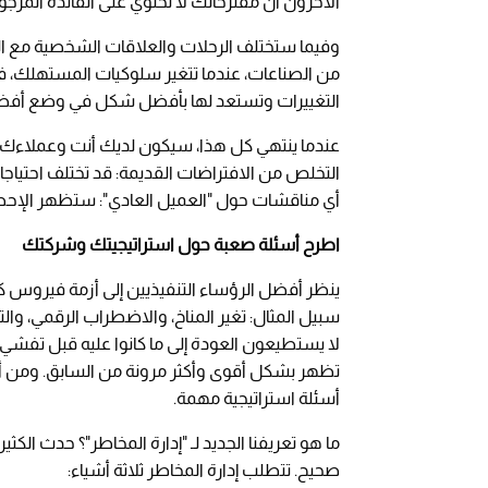
الآخرون أن مقترحاتك لا تحتوي على الفائدة المرج
وفيما ستختلف الرحلات والعلاقات الشخصية مع الش
من الصناعات، عندما تتغير سلوكيات المستهلك، ف
التغييرات وتستعد لها بأفضل شكل في وضع أفضل
عندما ينتهي كل هذا، سيكون لديك أنت وعملاءك إم
التخلص من الافتراضات القديمة: قد تختلف احتياجا
أي مناقشات حول "العميل العادي": ستظهر الإح
اطرح أسئلة صعبة حول استراتيجيتك وشركتك
ينظر أفضل الرؤساء التنفيذيين إلى أزمة فيروس ك
سبيل المثال: تغير المناخ، والاضطراب الرقمي، وال
تظهر بشكل أقوى وأكثر مرونة من السابق. ومن أجل
أسئلة استراتيجية مهمة.
ما هو تعريفنا الجديد لـ "إدارة المخاطر"؟ حدث الكثي
صحيح. تتطلب إدارة المخاطر ثلاثة أشياء: