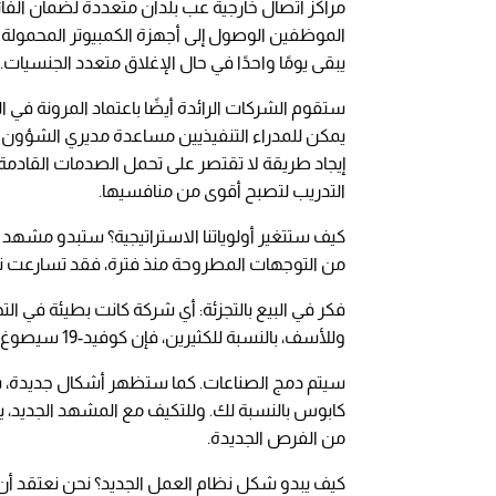
مراكز اتصال خارجية عب بلدان متعددة لضمان الف
الموظفين الوصول إلى أجهزة الكمبيوتر المحمولة أ
يبقى يومًا واحدًا في حال الإغلاق متعدد الجنسيات.
ستقوم الشركات الرائدة أيضًا باعتماد المرونة في ا
يمكن للمدراء التنفيذيين مساعدة مديري الشؤون ا
إيجاد طريقة لا تقتصر على تحمل الصدمات القادمة
التدريب لتصبح أقوى من منافسيها.
كيف ستتغير أولوياتنا الاستراتيجية؟ ستبدو مشهد ا
من التوجهات المطروحة منذ فترة، فقد تسارعت نتائ
فكر في البيع بالتجزئة: أي شركة كانت بطيئة في الت
وللأسف، بالنسبة للكثيرين، فإن كوفيد-19 سيصوغ الفصل الأخير من قصة التجارة الإلكترونية.
سيتم دمج الصناعات. كما ستظهر أشكال جديدة، س
كابوس بالنسبة لك. وللتكيف مع المشهد الجديد، ي
من الفرص الجديدة.
كيف يبدو شكل نظام العمل الجديد؟ نحن نعتقد أن 