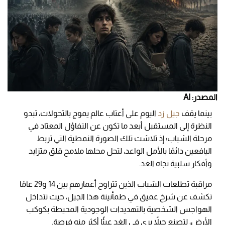
المصدر: AI
بينما يقف
جيل زد
اليوم على أعتاب عالم يموج بالتحولات، تبدو
النظرة إلى المستقبل أبعد ما تكون عن التفاؤل المعتاد في
مرحلة الشباب؛ إذ تلاشت تلك الصورة النمطية التي تربط
اليافعين دائمًا بالأمل الواعد، لتحل محلها ملامح قلق متزايد
وأفكار سلبية تجاه الغد.
مراقبة تطلعات الشباب الذين تتراوح أعمارهم بين 14 و29 عامًا
تكشف عن شرخ عميق في طمأنينة هذا الجيل، حيث تتداخل
الهواجس الشخصية بالتهديدات الوجودية المحيطة بكوكب
الأرض، لتصنع جيلاً يرى في الغد عبئًا أكثر منه فرصة.