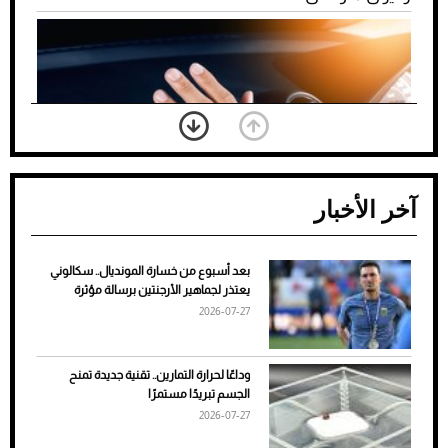
آخر الأخبار
بعد أسبوع من خسارة المونديال.. سكالوني
ضعف تبريد مكيف السيارة عند الوقوف.. أشهر
يعتذر لجماهير الأرجنتين برسالة مؤثرة
الأسباب والحلول
2026-07-27
وداعًا لحرارة التمارين.. تقنية جديدة تمنح
الجسم تبريدًا مستمرًا
2026-07-27