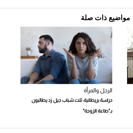
1886 مكانها في عالم الأزياء؟
دوران الأرض؟
2026-07-25
مواضيع ذات صلة
قبل ليلة النزال.. اكتمال وزن أبطال "The
Comeback" في جدة (فيديو)
2026-07-25
"بوجاتي ميسترال" الاستثنائية للبيع في مزاد
مونتيري
2026-07-23
أغلى 10 عطور في العالم للرجال تمنحك فخامة
استثنائية
الرجل والمرأة
دراسة بريطانية: ثلث شباب جيل زد يطالبون
بـ"طاعة الزوجة"