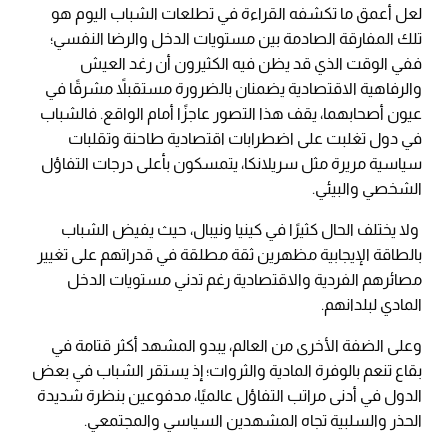
لعل أعمق ما تكشفه القراءة في تطلعات الشباب اليوم هو
تلك المفارقة الصادمة بين مستويات الدخل والرضا النفسي؛
ففي الوقت الذي قد يظن فيه الكثيرون أن رغد العيش
والرفاهية الاقتصادية يضمنان بالضرورة مستقبلاً مشرقًا في
عيون أصحابهما، يقف هذا التصور عاجزًا أمام الواقع. فالشباب
في دول تغلبت على اضطرابات اقتصادية طاحنة وتقلبات
سياسية مريرة مثل سريلانكا، يتمسكون بأعلى درجات التفاؤل
الشخصي والبيئي.
ولا يختلف الحال كثيرًا في كينيا ونيبال، حيث يفيض الشباب
بالطاقة الإيجابية مظهرين ثقة مطلقة في قدراتهم على تغيير
مصائرهم الفردية والاقتصادية رغم تدني مستويات الدخل
المادي لبلدانهم.
وعلى الضفة الأخرى من العالم، يبدو المشهد أكثر قتامة في
بقاع تنعم بالوفرة المادية والثروات؛ إذ يستقر الشباب في بعض
الدول في أدنى مراتب التفاؤل عالميًا، مدفوعين بنظرة شديدة
الحذر والسلبية تجاه المشهدين السياسي والمجتمعي.