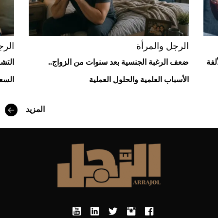
الرجل والمرأة
الرج
لفة
ضعف الرغبة الجنسية بعد سنوات من الزواج..
التشا
الأسباب العلمية والحلول العملية
السعا
المزيد
أفضل تدريج للشعر الطويل لإطلالة جريئة وعصرية