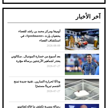
آخر الأخبار
أوميغا ومركز محمد بن راشد للفضاء
ضعف تبريد مكيف السيارة عند الوقوف.. أشهر
يحتفيان بإرث «Speedmaster» في
الأسباب والحلول
استكشاف الفضاء
2026-08-09
بعد أسبوع من خسارة المونديال.. سكالوني
يعتذر لجماهير الأرجنتين برسالة مؤثرة
2026-07-27
وداعًا لحرارة التمارين.. تقنية جديدة تمنح
الجسم تبريدًا مستمرًا
2026-07-27
7 نصائح لاختيار لون البنطلون المناسب للقميص
رسالة مسربة تكشف ما قاله إنفانتينو