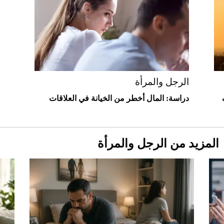
2026-07-25
قبل ليلة النزال.. اكتمال وزن أبطال "The
Comeback" في جدة (فيديو)
2026-07-25
أغلى 10 عطور في العالم للرجال تمنحك فخامة
استثنائية
الرجل والمرأة
دراسة: المال أخطر من الخيانة في العلاقات
المزيد من الرجل والمرأة
Aston Martin Valiant: على هوى الأبطال