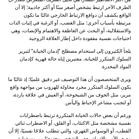
الطرف الآخر ارتبط بشخص أصغر سنًا أو أكثر جاذبية؛ إلا أن
الواقع يكشف أن دوافع الارتباط الخارجي غالبًا ما تكون
مرتبطة بأسباب أخرى؛ مثل الغضب، أو الرغبة في إثبات الذات
والاستقلالية، أو البحث عن العاطفة والاهتمام والإنصات، وهي
احتياجات نفسية مفقودة داخل إطار العلاقة الزوجية.
يلجأ الكثيرون إلى استخدام مصطلح "إدمان الخيانة" لتبرير
السلوك المتكرر للخيانة، معتبرين إياه حالة قهرية كإدمان
المواد المخدرة.
ويرى المتخصصون أن هذا التوصيف غير دقيق علميًا؛ إذ غالبًا ما
يكون السلوك المتكرر مجرد محاولة للهروب من مواجهة واقع
مرير، مثل الخوف من الشيخوخة، أو العيش في علاقة باردة،
أو لتجنب مشاعر الإحباط واليأس.
ورغم أن بعض حالات الخيانة المتكررة ترتبط باضطرابات
نفسية مشخصة مثل الاكتئاب، أو القلق، أو الاضطراب ثنائي
القطب، أو الوسواس القهري، والتي تتطلب علاجًا نفسيًا، إلا أن
وصف الأمر بالإدمان يعفي الشخص مجتمعيًا من مسؤولية