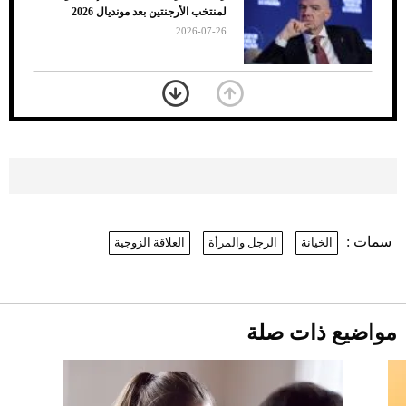
الأسود
لمنتخب الأرجنتين بعد مونديال 2026
2026-07-26
«الجوازات» تكشف طريقة استخراج رقم
الحدود للزائر عبر أبشر
2026-07-26
بعد 7 أشهر من تعرضه لحادث مروع.. جوشوا
يفوز على برينغا بـ"الضربة القاضية" (فيديو)
2026-07-26
سمات :
الخيانة
الرجل والمرأة
العلاقة الزوجية
نرى المستقبل من خلال تصميماتنا.. كيف حجزت
1886 مكانها في عالم الأزياء؟
موعد صرف حساب المواطن لشهر
أغسطس 2026
2026-07-25
مواضيع ذات صلة
أقصر يوم في 2026 يقترب.. ماذا يحدث في
دوران الأرض؟