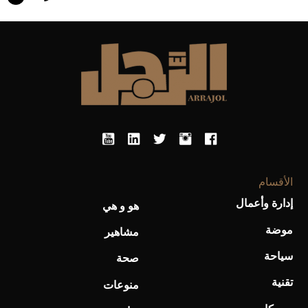
أفضل تدريج للشعر الطويل لإطلالة جريئة وعصرية
الأقسام
إدارة وأعمال
هو و هي
أحذية Mary Jane: ترف وأناقة للرجال
موضة
مشاهير
سياحة
صحة
تقنية
منوعات