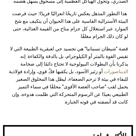
الصدري، وتحول الهياكل العظمية إلى مسحوق يسهل هضمه.
هذا التطور المذهل يعكس تاريخًا انعزاليًا فريدًا؛ حيث فرضت
البيئة الأسترالية القاسية على هذا الحيوان أن يتكيف مع شح
الموارد عبر استغلال كل جرام متاح من القيمة الغذائية، حتى
لو كان ذلك الجرام مغلفًا.
قصة "شيطان تسمانيا" هي تجسيد حي لعبقرية الطبيعة التي لا
تقيس القوة بالمتر أو الكيلوجرام، بل بالدقة والكفاءة. إنه
يذكرنا بأن البطولات البيولوجية لا تحتاج دائمًا إلى ضخامة
الديناصورات
أو زئير الأسود، بل يكفيها فكّ قوي، وإرادة فولاذية
للبقاء في بيئة لا ترحم الضعفاء، ليظل هذا المخلوق الصغير
يحمل لقب "صاحب العضة الأقوى" محلقًا في سماء التميز
الطبيعي بعيدًا عن الرسوم المتحركة التي ظلمت هدوءه، وإن
كانت قد أنصفته في قوته الجبارة.