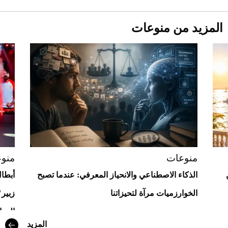
المزيد من منوعات
Aston Martin Valiant: على هوى الأبطال
منوعات
منو
الذكاء الاصطناعي والانحياز المعرفي: عندما تصبح
أبطال
الخوارزميات مرآة لتحيزاتنا
زبير"
الموا
المزيد