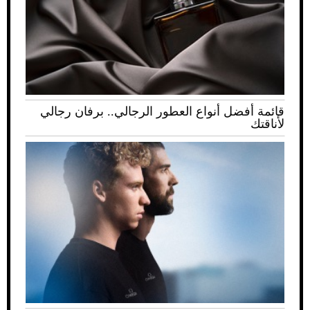
قائمة أفضل أنواع العطور الرجالي.. برفان رجالي
لأناقتك