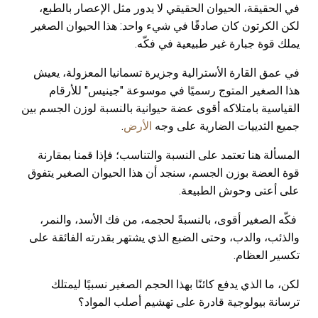
في الحقيقة، الحيوان الحقيقي لا يدور مثل الإعصار بالطبع،
لكن الكرتون كان صادقًا في شيء واحد: هذا الحيوان الصغير
يملك قوة جبارة غير طبيعية في فكّه.
في عمق القارة الأسترالية وجزيرة تسمانيا المعزولة، يعيش
هذا الصغير المتوج رسميًا في موسوعة "جينيس" للأرقام
القياسية بامتلاكه أقوى عضة حيوانية بالنسبة لوزن الجسم بين
جميع الثدييات الضارية على وجه
الأرض
.
المسألة هنا تعتمد على النسبة والتناسب؛ فإذا قمنا بمقارنة
قوة العضة بوزن الجسم، سنجد أن هذا الحيوان الصغير يتفوق
على أعتى وحوش الطبيعة.
فكّه الصغير أقوى، بالنسبةً لحجمه، من فك الأسد، والنمر،
والذئب، والدب، وحتى الضبع الذي يشتهر بقدرته الفائقة على
تكسير العظام.
لكن، ما الذي يدفع كائنًا بهذا الحجم الصغير نسبيًا ليمتلك
ترسانة بيولوجية قادرة على تهشيم أصلب المواد؟