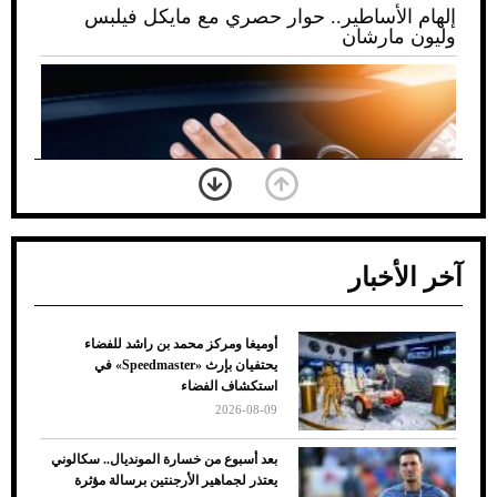
إلهام الأساطير.. حوار حصري مع مايكل فيلبس
وليون مارشان
آخر الأخبار
أوميغا ومركز محمد بن راشد للفضاء
ضعف تبريد مكيف السيارة عند الوقوف.. أشهر
يحتفيان بإرث «Speedmaster» في
الأسباب والحلول
استكشاف الفضاء
2026-08-09
بعد أسبوع من خسارة المونديال.. سكالوني
يعتذر لجماهير الأرجنتين برسالة مؤثرة