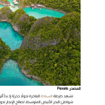
المصدر: Pexels
تشهد خارطة
السياحة
الفاخرة تحولاً جذريًا؛ إذ بد
شواطئ البحر الأبيض المتوسط، لصالح الإبحار نحو 