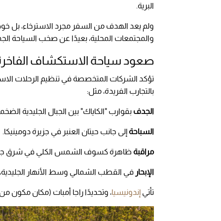
البرية.
ولم يعد الهدف من السفر مجرد الاسترخاء، بل خوض ت
والمجتمعات المحلية، بعيدًا عن صخب السياحة الجم
صعود سياحة الاستكشاف الفاخرة
تؤكد الشركات المتخصصة في تنظيم الرحلات الا
بالتجارب الفريدة، مثل:
الجدف
بقوارب "الكاياك" بين الجبال الجليدية الضخمة
السباحة
إلى جانب حيتان العنبر في جزيرة دومينيكا.
مراقبة
ظاهرة كسوف الشمس الكلي في شرق جرين
الإبحار
في القطب الشمالي وسط الأنهار الجليدية، ل
تأتي
إندونيسيا
، وتحديدًا راجا أمبات (مكان مكون من أكثر من 600 جزيرة)، في مقدمة الوجهات الف