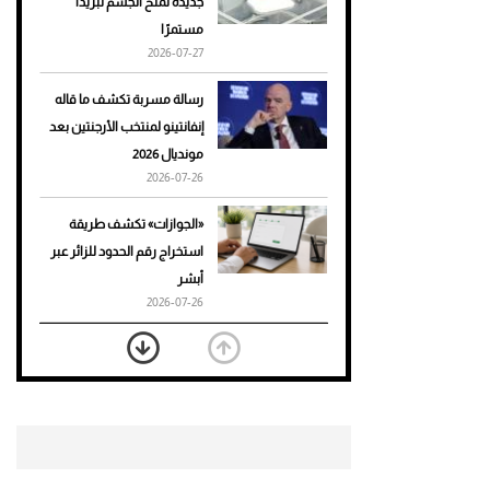
جديدة تمنح الجسم تبريدًا
مستمرًا
أحذية Mary Jane: ترف وأناقة
2026-07-27
للرجال
رسالة مسربة تكشف ما قاله
إنفانتينو لمنتخب الأرجنتين بعد
مونديال 2026
2026-07-26
«الجوازات» تكشف طريقة
استخراج رقم الحدود للزائر عبر
أبشر
2026-07-26
بعد 7 أشهر من تعرضه لحادث
مروع.. جوشوا يفوز على برينغا
بـ"الضربة القاضية" (فيديو)
2026-07-26
موعد صرف حساب المواطن