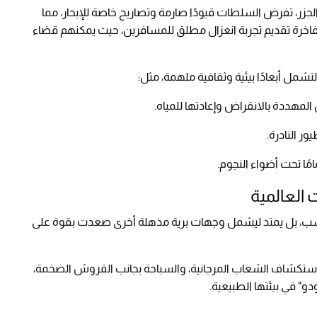
الجزر، تفرض السلطات قيودًا صارمة وتصاريح خاصة للإبحار، مما
الفاخرة تقديم تجربة انعزال مطلق للمسافرين، حيث يمكنهم قضاء
شمل أبعادًا بيئية وثقافية ملهمة، مثل:
 المهددة بالانقراض وإعادتها للمياه.
ر النادرة.
ًا تحت أضواء النجوم.
العالمية
 فحسب، بل يمتد ليشمل وجهات برية مذهلة أخرى صعدت بقوة على
استكشاف الشعاب المرجانية، والسباحة بجانب القروش الضخمة،
و" في بيئتها الطبيعية.