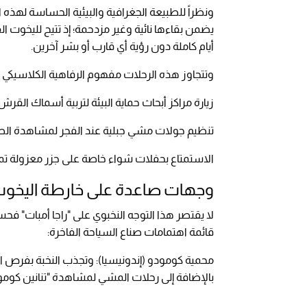
ونظراً للطبيعة الجغرافية والبيئية الحساسة لهذه 
يضمن بقاءها نائية وغير مزدحمة؛ إذ تتيح لليخوت 
أيام كاملة دون رؤية أي قارب أو بشر آخرين.
وتتجاوز هذه الرحلات مفهوم الرفاهية الكلاسيكي لت
زيارة مراكز أبحاث حماية البيئة لتربية أسماك القرش
تنظيم جولات مشي جبلية عند الفجر لمشاهدة الطيو
الاستمتاع بحفلات شواء خاصة على جزر معزولة تمام
وجهات صاعدة على خارطة اليخوت 
لا يقتصر هذا التوجه النخبوي على "راجا أمبات"
قائمة اهتمامات صناع السياحة الفاخرة:
محمية كومودو (إندونيسيا): وتجذب النخبة بفرص 
بالإضافة إلى رحلات المشي لمشاهدة "تنانين كومود