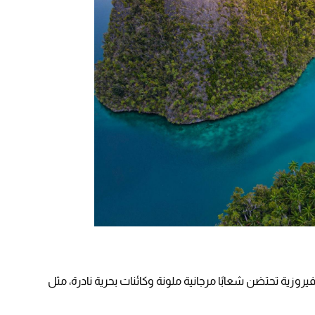
وزية تحتضن شعابًا مرجانية ملونة وكائنات بحرية نادرة، مثل