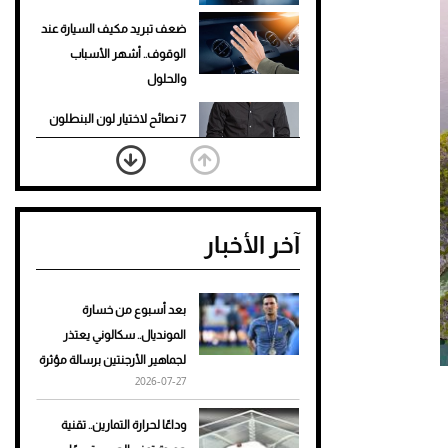
ضعف تبريد مكيف السيارة عند
الوقوف.. أشهر الأسباب
والحلول
7 نصائح لاختيار لون البنطلون
المناسب للقميص الأسود
نرى المستقبل من خلال
تصميماتنا.. كيف حجزت 1886
آخر الأخبار
مكانها في عالم الأزياء؟
أغلى 10 عطور في العالم للرجال
تمنحك فخامة استثنائية
بعد أسبوع من خسارة
المونديال.. سكالوني يعتذر
Aston Martin Valiant: على
لجماهير الأرجنتين برسالة مؤثرة
هوى الأبطال
2026-07-27
أفضل تدريج للشعر الطويل
وداعًا لحرارة التمارين.. تقنية
لإطلالة جريئة وعصرية