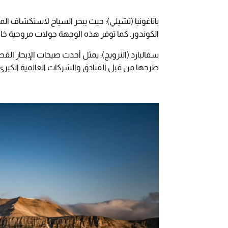
باتاغونيا (تشيلي): حيث يبحر السياح لاستكشاف الم
الكوندور. كما توفر هذه الوجهة جولات مروحية خا
سفالبارد (النرويج): يمثل أحدث صيحات الإبحار القطبي 
طرحها من قبل الفنادق والشركات العالمية الكبرى