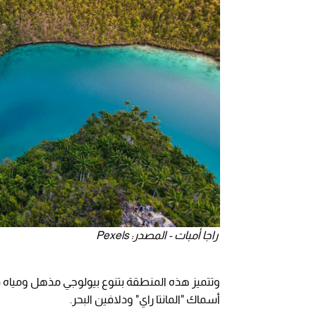
راجا أمبات - المصدر: Pexels
وتتميز هذه المنطقة بتنوع بيولوجي مذهل ومياه فير
أسماك "المانتا راي" ودلافين البحر.