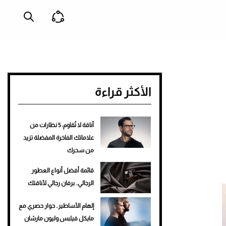
الأكثر قراءة
أناقة لا تُقاوم: 5 نظارات من
علاماتك الفاخرة المفضلة تزيد
من سحرك
قائمة أفضل أنواع العطور
الرجالي.. برفان رجالي لأناقتك
إلهام الأساطير.. حوار حصري مع
مايكل فيلبس وليون مارشان