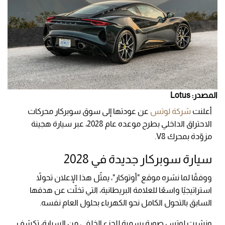
المصدر: Lotus
أعلنت
شركة لوتس
عن عودتها إلى سوق سوبركار محركات
الاحتراق الداخلي بطرح موعده عام 2028، عبر سيارة هجينة
مزوّدة بمحرك V8.
سيارة سوبركار جديدة في 2028
ووفقًا لما نشره موقع "أوتوكار"، يمثّل هذا الإعلان تحولاً
استراتيجيًا واسعًا للعلامة البريطانية، التي تخلّت عن هدفها
السابق بالتحول الكامل نحو الكهرباء بحلول العام نفسه.
ونشرت لوتس صورة رسمية للجزء الخلفي من السيارة، تكشف