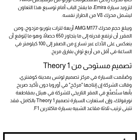
لتزويد سيارة Emira، ما يفتح الباب أمام توسيع هذا التعاون
ليشمل محرك V8 من الطراز نفسه.
ويبلغ حجم محرك AMG M177 أربعة لترات بتوربو مزدوج، ومن
المقرر أن ترتفع قدرته إلى ما يتجاوز 650 حصانًا، وهو ما يُتوقع أن
ينعكس على الأداء عبر تسارع من الصفر إلى 100 كيلومتر في
الساعة في أقل من أربع ثوانٍ بفارق مريح.
تصميم مستوحى من Theory 1
وصُمّمت السيارة في مركز تصميم لوتس بمدينة كوفنتري،
وقالت الشركة إن إنتاجها "مرجّح" في أوروبا دون تأكيد صريح
بأنها ستُصنَّع في المقر التاريخي للشركة في هيثل بمقاطعة
نورفولك، وإن استعارت السيارة تصميم Theory 1 بالكامل، فقد
تتبنى ترتيب ثلاثة مقاعد الشبيه بسيارة ماكلارين F1.