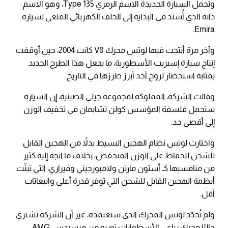
وتحمل السيارة الجديدة الاسم الرمزي Type 135، وهو الاسم
ذاته الذي أُسند في البداية إلى الخلف الكهربائي الملغى لسيارة
Emira.
وآخر مرة أنتجت فيها لوتس محرك V8 كانت 2004، حين أوقفت
إنتاج سيارة إسبريت الأسطورية، ما يجعل هذا الطرح الجديد
بمثابة استحضار لروح أحد أبرز طرزها في التاريخ.
وقالت الشركة، المملوكة لمجموعة جيلي الصينية، إن السيارة
ستحمل فلسفة المؤسس كولن تشابمان في تخفيف الوزن
إلى أقصى حد.
واختارت لوتس نظام الهجين البسيط بدلاً من الهجين القابل
للشحن للحفاظ على الوزن المنخفض، بخلاف ما اتجه إليه كثير
من منافسيها كـ أستون مارتن ولامبورجيني وفيراري، التي تبنّت
أنظمة الهجين القابل للشحن التي توفر قدرة أعلى وانبعاثات
أقل.
ولم تُحدّد لوتس المحرك الذي ستعتمده، غير أن الشركة تشتري
حاليًا محرك رباعي الأسطوانات توربو من مرسيدس-AMG