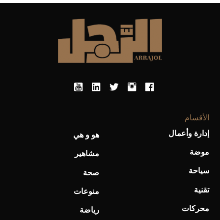
أفضل تدريج للشعر الطويل لإطلالة جريئة وعصرية
الأقسام
إدارة وأعمال
هو و هي
موضة
أحذية Mary Jane: ترف وأناقة للرجال
مشاهير
سياحة
صحة
تقنية
منوعات
محركات
رياضة