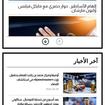
إلهام الأساطير.. حوار حصري مع مايكل فيلبس
وليون مارشان
آخر الأخبار
أوميغا ومركز محمد بن راشد للفضاء يحتفيان
ضعف تبريد مكيف السيارة عند الوقوف.. أشهر
بإرث «Speedmaster» في استكشاف
الأسباب والحلول
الفضاء
2026-08-09
بعد أسبوع من خسارة المونديال.. سكالوني
يعتذر لجماهير الأرجنتين برسالة مؤثرة