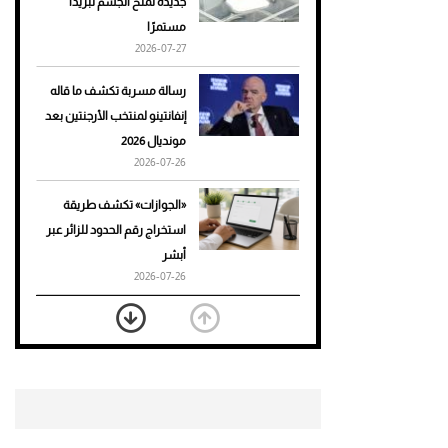
جديدة تمنح الجسم تبريدًا
مستمرًا
أحذية Mary Jane: ترف وأناقة
2026-07-27
للرجال
رسالة مسربة تكشف ما قاله
إنفانتينو لمنتخب الأرجنتين بعد
مونديال 2026
2026-07-26
«الجوازات» تكشف طريقة
استخراج رقم الحدود للزائر عبر
أبشر
2026-07-26
بعد 7 أشهر من تعرضه لحادث
مروع.. جوشوا يفوز على برينغا
بـ"الضربة القاضية" (فيديو)
2026-07-26
موعد صرف حساب المواطن