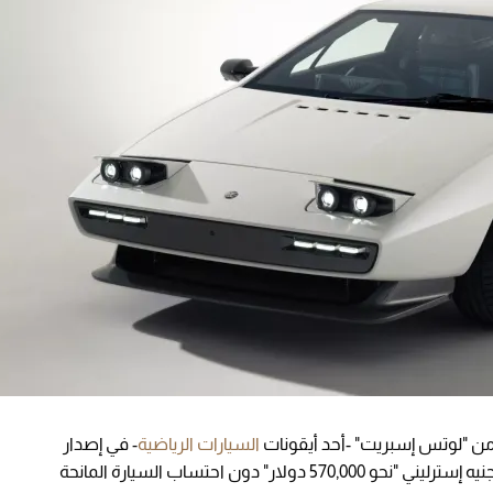
من "لوتس إسبريت" -أحد أيقونات
السيارات الرياضية
- في إصدار
محدود لا يتجاوز 50 سيارة، بسعر يبدأ من 430,000 جنيه إسترليني "نحو 570,000 دولار" دون احتساب السيارة المانحة