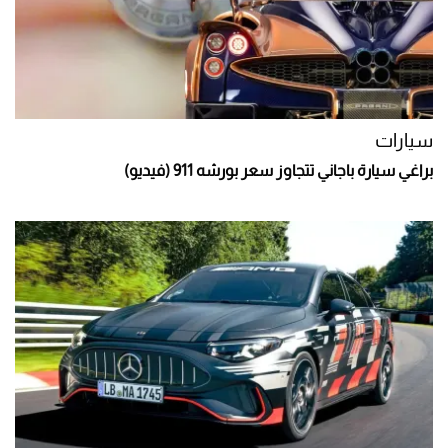
سيارات
براغي سيارة باجاني تتجاوز سعر بورشه 911 (فيديو)