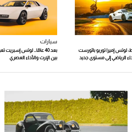
سيارات
: لوتس إميرا توربو باثورست
بعد 40 عامًا… لوتس إسبريت 
بين الإرث والأداء العصري