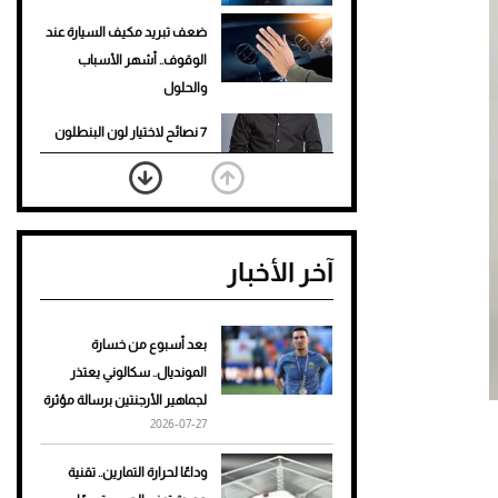
ضعف تبريد مكيف السيارة عند
الوقوف.. أشهر الأسباب
والحلول
7 نصائح لاختيار لون البنطلون
المناسب للقميص الأسود
نرى المستقبل من خلال
تصميماتنا.. كيف حجزت 1886
آخر الأخبار
مكانها في عالم الأزياء؟
أغلى 10 عطور في العالم للرجال
تمنحك فخامة استثنائية
بعد أسبوع من خسارة
المونديال.. سكالوني يعتذر
Aston Martin Valiant: على
لجماهير الأرجنتين برسالة مؤثرة
هوى الأبطال
2026-07-27
أفضل تدريج للشعر الطويل
وداعًا لحرارة التمارين.. تقنية
لإطلالة جريئة وعصرية