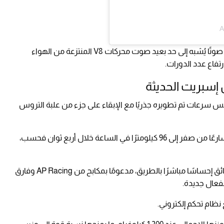
A
ورغم اعتماده على الشحن التوربيني، يُصدر المحرك صوتًا يُشبه إلى حد بعيد صوت محركات V8 المنتزعة من الهواء
تفاع عدد الدورات.
إسبريت الحديثة
س سرعات تم تطويره جذريًا مع الإبقاء على جزء من علبة التروس
وتنقل السيارة قوتها إلى المحور الخلفي، وتُحقق تسارعًا من صفر إلى 96 كيلومترًا في الساعة خلال أربع ثوان فحسب،
أما التوجيه فيعتمد على نظام هيدروليكي يُوفر للسائق إحساسًا مباشرًا بالطريق، مدعومًا بمكابح من AP Racing وفارق
فعال جديدة.
نظام تحكم إلكتروني.