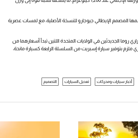
وتُكسى السيارة بهيكل كربوني خفيف الوزن يُبقي وزنها الإجمالي عند 1,200 كيلوغرام، ما يمنحها نسبة قوة إلى وزن
مها المصمم الإيطالي جيوجارو للنسخة الأصلية، مع لمسات عصرية
ري روما الجديدتَين في الولايات المتحدة اللتين تبدأ أسعارهما من
ن المشتري ملزم بتوفير سيارة إسبريت من السلسلة الرابعة كسيارة مانحة،
أخبار سيارات ومحركات
تعديل السيارات
التصميم