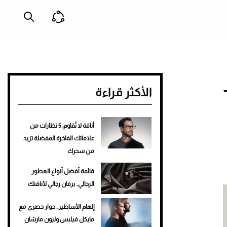
الأكثر قراءة
أناقة لا تُقاوم: 5 نظارات من
علاماتك الفاخرة المفضلة تزيد
من سحرك
قائمة أفضل أنواع العطور
الرجالي.. برفان رجالي لأناقتك
إلهام الأساطير.. حوار حصري مع
مايكل فيلبس وليون مارشان