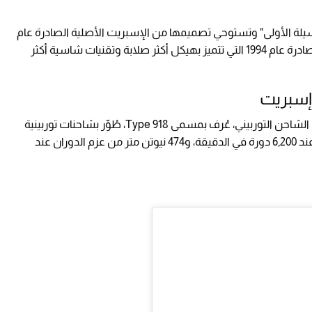
لسيلة الأولى" وتستوحي تصميمها من الإسبريت الأصلية الصادرة عام
1975، غير أنها تقوم على منصة السلسلة الرابعة الصادرة عام 1994 التي تتميز بهيكل أكثر صلابة وتقنيات شاسية أكثر
على محرك V8 سعة 3.5 لتر مزدوج الشاحن التوربيني، عُرف بمسمى Type 918، طُوِّر بشاحنات توربينية
وكباسات وحاقنات وقود جديدة، ليُنتج 400 حصان عند 6,200 دورة في الدقيقة، و474 نيوتن متر من عزم الدوران عند