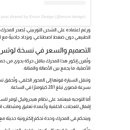
 post shared by Encor Design (@encor.design)
الطبيعي دون ضغط اصطناعي، ويزداد جاذبيةً مع ار
التصميم والسعر في نسخة لوتس 
وتُقرن إنكور هذا المحرك بناقل حركة يدوي من خم
الأصلية، ما يجمع بين الأصالة والمتانة.
بسرعة قصوى تبلغ 281 كيلومترًا في الساعة.
إقفال للعجلات الخلفية وأعمدة تعليق ومثبطات ان
ويتحكم في المحرك وحدة تحكم إلكترونية حديثة مع 