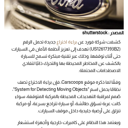
المصدر : shutterstock
كشفت شركة فورد عن
براءة اختراع
جديدة تحمل الرقم
(US12617393B2) تهدف إلى تعزيز أنظمة الأمان في السيارات
حتى أثناء توقفها، وذلك عبر تقنية مبتكرة تسمح للسيارة
بالكشف عن المخاطر المحيطة بها والتحرك ذاتيًا لتفادي
الاصطدامات المحتملة.
وفقًا لما ذكره موقع Carscoops، فإن براءة الاختراع تصف
نظامًا يحمل اسم "System for Detecting Moving Objects"،
صُمم لمراقبة التهديدات المحيطة بالمركبة المتوقفة، سواء
كانت عربة تسوّق طائشة، أو سيارة تتراجع بسرعة، أو مركبة
تنزلق على أرضية جليدية داخل موقف السيارات.
ويعتمد هذا النظام على كاميرات خارجية وأجهزة استشعار