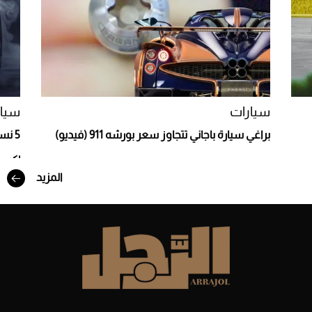
Aston Martin Valiant: على هوى الأبطال
سيارات
سيار
براغي سيارة باجاني تتجاوز سعر بورشه 911 (فيديو)
إكس
المزيد
أفضل تدريج للشعر الطويل لإطلالة جريئة وعصرية