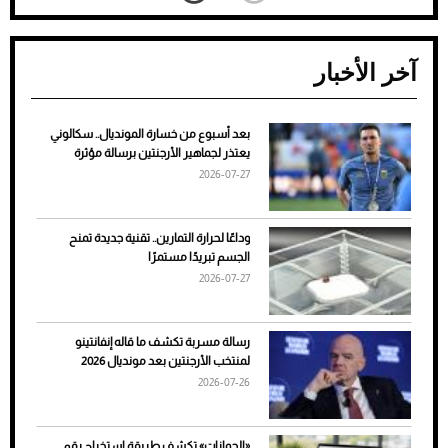
آخر الأخبار
بعد أسبوع من خسارة المونديال.. سكالوني
ضعف تبريد مكيف السيارة عند الوقوف.. أشهر
يعتذر لجماهير الأرجنتين برسالة مؤثرة
الأسباب والحلول
2026-07-27
وداعًا لحرارة التمارين.. تقنية جديدة تمنح
الجسم تبريدًا مستمرًا
2026-07-27
رسالة مسربة تكشف ما قاله إنفانتينو
لمنتخب الأرجنتين بعد مونديال 2026
2026-07-26
7 نصائح لاختيار لون البنطلون المناسب للقميص
«الجوازات» تكشف طريقة استخراج رقم