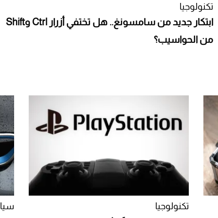
تكنولوجيا
ابتكار جديد من سامسونغ.. هل تختفي أزرار Ctrl وShift
من الحواسيب؟
تكنولوجيا
سيار