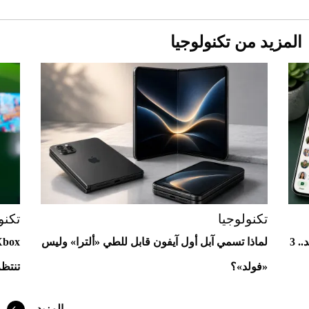
المزيد من تكنولوجيا
Aston Martin Valiant: على هوى الأبطال
تكنولوجيا
تكنو
واتساب يختبر واجهات جديدة لمستخدمي أندرويد.. 3
لماذا تسمي آبل أول آيفون قابل للطي «ألترا» وليس
«فولد»؟
تنتظ
المزيد