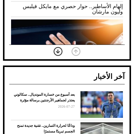
إلهام الأساطير.. حوار حصري مع مايكل فيلبس
وليون مارشان
آخر الأخبار
بعد أسبوع من خسارة المونديال.. سكالوني
ضعف تبريد مكيف السيارة عند الوقوف.. أشهر
يعتذر لجماهير الأرجنتين برسالة مؤثرة
الأسباب والحلول
2026-07-27
وداعًا لحرارة التمارين.. تقنية جديدة تمنح
الجسم تبريدًا مستمرًا