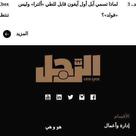
واتساب يختبر واجهات جديدة لمستخدمي أندرويد.. 3
لماذا تسمي آبل أول آيفون قابل للطي «ألترا» وليس
«فولد»؟
تنتظ
أفضل تدريج للشعر الطويل لإطلالة جريئة وعصرية
المزيد
الأقسام
أحذية Mary Jane: ترف وأناقة للرجال
إدارة وأعمال
هو و هي