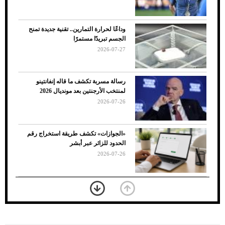
وداعًا لحرارة التمارين.. تقنية جديدة تمنح
الجسم تبريدًا مستمرًا
2026-07-27
رسالة مسربة تكشف ما قاله إنفانتينو
لمنتخب الأرجنتين بعد مونديال 2026
2026-07-26
7 نصائح لاختيار لون البنطلون المناسب للقميص
«الجوازات» تكشف طريقة استخراج رقم
الأسود
الحدود للزائر عبر أبشر
2026-07-26
بعد 7 أشهر من تعرضه لحادث مروع.. جوشوا
يفوز على برينغا بـ"الضربة القاضية" (فيديو)
2026-07-26