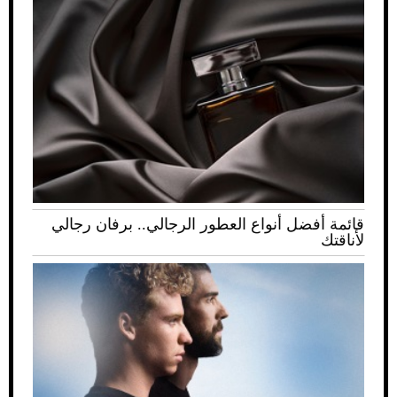
قائمة أفضل أنواع العطور الرجالي.. برفان رجالي
لأناقتك