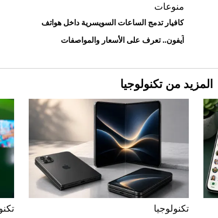
منوعات
كافيار تدمج الساعات السويسرية داخل هواتف
آيفون.. تعرف على الأسعار والمواصفات
المزيد من تكنولوجيا
Aston Martin Valiant: على هوى الأبطال
تكنولوجيا
تكنو