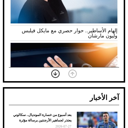
إلهام الأساطير.. حوار حصري مع مايكل فيلبس
وليون مارشان
آخر الأخبار
بعد أسبوع من خسارة المونديال.. سكالوني
ضعف تبريد مكيف السيارة عند الوقوف.. أشهر
يعتذر لجماهير الأرجنتين برسالة مؤثرة
الأسباب والحلول
2026-07-27