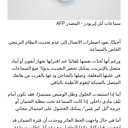
سماعات آبل إيربودز - المصدر AFP
أحيانًا، يعود اضطراب الاتصال إلى عدم تحديث النظام البرمجي
الخاص بالسماعة.
ورغم أنها تُحدّث نفسها تلقائيَا عند اقترانها بجهاز آيفون أو آيباد
متصل بالإنترنت، يمكنك تحفيز التحديث يدويًا؛ ضع السماعات
في علبتها المغلقة، وصِلها بالشاحن ودعها بالقرب من هاتفك
المتصل بالشبكة لتقوم الأنظمة بالباقي.
أما إذا استنفدت الحلول وظل الوميض مستمرًا، فقد تكون أمام
تلف مادي داخلي. إذا كانت السماعة تحت مظلة الضمان أو
حزمة "آبل كير بلس"، يمكنك الحصول على استبدال مجاني.
أما في حال واجهت الحظ العاثر ووجدت أن فترة الضمان قد
انقضت، فبإمكانك دائمًا التواصل مع دعم آبل لطلب سماعة