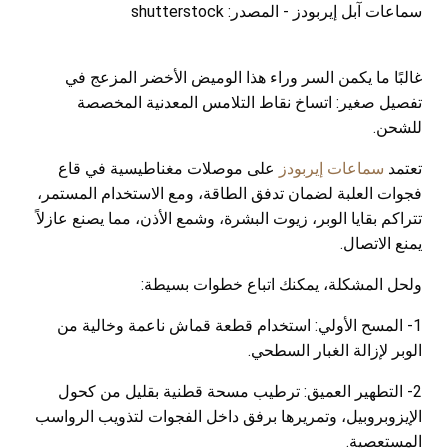
سماعات آبل إيربودز - المصدر: shutterstock
غالبًا ما يكمن السر وراء هذا الوميض الأخضر المزعج في
تفصيل صغير: اتساخ نقاط التلامس المعدنية المخصصة
للشحن.
تعتمد
سماعات إيربودز
على موصلات مغناطيسية في قاع
فجوات العلبة لضمان تدفق الطاقة، ومع الاستخدام المستمر،
تتراكم بقايا الوبر، زيوت البشرة، وشمع الأذن، مما يصنع عازلاً
يمنع الاتصال.
ولحل المشكلة، يمكنك اتباع خطوات بسيطة:
1- المسح الأولي: استخدام قطعة قماش ناعمة وخالية من
الوبر لإزالة الغبار السطحي.
2- التطهير العميق: ترطيب مسحة قطنية بقليل من كحول
الإيزوبروبيل، وتمريرها برفق داخل الفجوات لتذويب الرواسب
المستعصية.