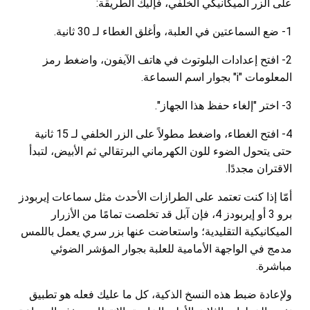
على الزر الميكانيكي الخلفي، فإليك الطريقة:
1- ضع السماعتين في العلبة، وأغلق الغطاء لـ 30 ثانية.
2- افتح إعدادات البلوتوث في هاتف الآيفون، واضغط رمز
المعلومات "i" بجوار اسم السماعة.
3- اختر "إلغاء حفظ هذا الجهاز".
4- افتح الغطاء، واضغط مطولاً على الزر الخلفي لـ 15 ثانية
حتى يتحول الضوء للون الكهرماني البرتقالي ثم الأبيض، لتبدأ
الاقتران مجددًا.
أمّا إذا كنت تعتمد على الطرازات الأحدث مثل سماعات إيربودز
برو 3 أو إيربودز 4، فإن آبل قد تخلصت تمامًا من الأزرار
الميكانيكية التقليدية؛ واستعاضت عنها بزر سري يعمل باللمس
مدمج في الواجهة الأمامية للعلبة بجوار المؤشر الضوئي
مباشرة.
ولإعادة ضبط هذه النسخ الذكية، كل ما عليك فعله هو تطبيق