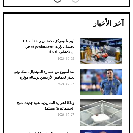
آخر الأخبار
أوميغا ومركز محمد بن راشد للفضاء
ضعف تبريد مكيف السيارة عند الوقوف.. أشهر
يحتفيان بإرث «Speedmaster» في
الأسباب والحلول
استكشاف الفضاء
2026-08-09
بعد أسبوع من خسارة المونديال.. سكالوني
يعتذر لجماهير الأرجنتين برسالة مؤثرة
2026-07-27
وداعًا لحرارة التمارين.. تقنية جديدة تمنح
الجسم تبريدًا مستمرًا
2026-07-27
7 نصائح لاختيار لون البنطلون المناسب للقميص