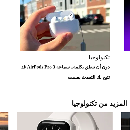
2026-07-25
قبل ليلة النزال.. اكتمال وزن أبطال "The
Comeback" في جدة (فيديو)
2026-07-25
أغلى 10 عطور في العالم للرجال تمنحك فخامة
استثنائية
تكنولوجيا
دون أن تنطق بكلمة.. سماعة AirPods Pro 3 قد
تتيح لك التحدث بصمت
المزيد من تكنولوجيا