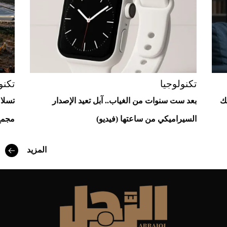
Aston Martin Valiant: على هوى الأبطال
تكنولوجيا
تكنو
ك
بعد ست سنوات من الغياب.. آبل تعيد الإصدار
تسلا
السيراميكي من ساعتها (فيديو)
مجمع 
أفضل تدريج للشعر الطويل لإطلالة جريئة وعصرية
المزيد