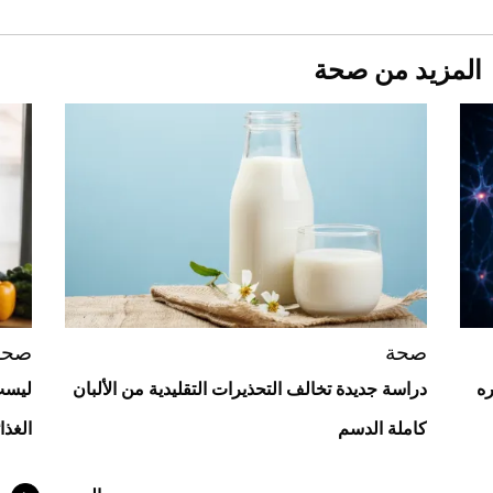
المزيد من صحة
Aston Martin Valiant: على هوى الأبطال
صحة
صحة
ره
دراسة جديدة تخالف التحذيرات التقليدية من الألبان
ليست 
كاملة الدسم
الغذا
أفضل تدريج للشعر الطويل لإطلالة جريئة وعصرية