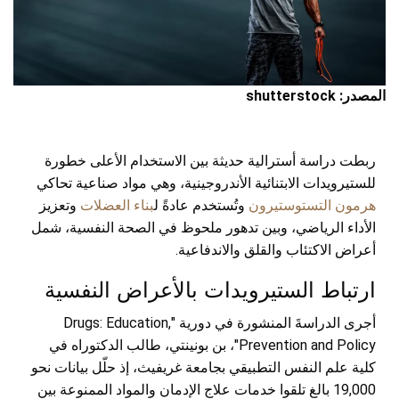
المصدر: shutterstock
ربطت دراسة أسترالية حديثة بين الاستخدام الأعلى خطورة
للستيرويدات الابتنائية الأندروجينية، وهي مواد صناعية تحاكي
هرمون التستوستيرون
وتُستخدم عادةً ل
بناء العضلات
وتعزيز
الأداء الرياضي، وبين تدهور ملحوظ في الصحة النفسية، شمل
أعراض الاكتئاب والقلق والاندفاعية.
ارتباط الستيرويدات بالأعراض النفسية
أجرى الدراسةَ المنشورة في دورية "Drugs: Education,
Prevention and Policy"، بن بونينتي، طالب الدكتوراه في
كلية علم النفس التطبيقي بجامعة غريفيث، إذ حلّل بيانات نحو
19,000 بالغ تلقوا خدمات علاج الإدمان والمواد الممنوعة بين