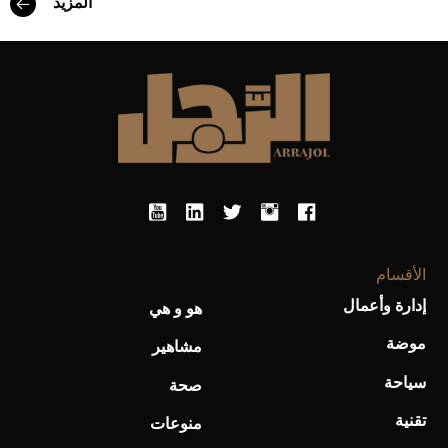
المزيد
أحذية Mary Jane: ترف وأناقة للرجال
الأقسام
إدارة وأعمال
هو و هي
موضة
مشاهير
سياحة
صحة
تقنية
منوعات