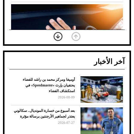
آخر الأخبار
أوميغا ومركز محمد بن راشد للفضاء
ضعف تبريد مكيف السيارة عند الوقوف.. أشهر
يحتفيان بإرث «Speedmaster» في
الأسباب والحلول
استكشاف الفضاء
2026-08-09
بعد أسبوع من خسارة المونديال.. سكالوني
يعتذر لجماهير الأرجنتين برسالة مؤثرة
2026-07-27