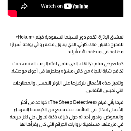
لعشاق الإثارة، تقدم دور السينما السعودية فيلم «Hokum»
للمخرج داميان ماك كارثي، الذي يتناول قصة روائي يواجه أسرارًا
مظلمة في منطقة نائية بأيرلندا.
كما يعرض فيلم «Dolly»، الذي ينتمي لفئة الرعب العنيف، حيث
تكافح شابة للنجاة من كائن مشوّه يحتجزها في أجواء موحشة.
وتتميز هذه الأعمال بتركيزها على التوتر النفسي والمطاردات
التي تحبس الأنفاس.
فيما يأتي فيلم «The Sheep Detectives» كواحد من أكثر
الأعمال ابتكارًا في القائمة، حيث يجمع بين الكوميديا السوداء
والغموض، وتدور أحداثه حول خراف ذكية تحاول حل لغز جريمة
في مزرعتها، مستعينة بروايات الجرائم التي كان يقرأها لها