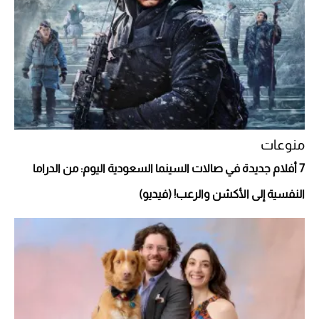
"بوجاتي ميسترال" الاستثنائية للبيع في مزاد
مونتيري
2026-07-23
أغلى 10 عطور في العالم للرجال تمنحك فخامة
استثنائية
منوعات
7 أفلام جديدة في صالات السينما السعودية اليوم: من الدراما
النفسية إلى الأكشن والرعب! (فيديو)
Aston Martin Valiant: على هوى الأبطال