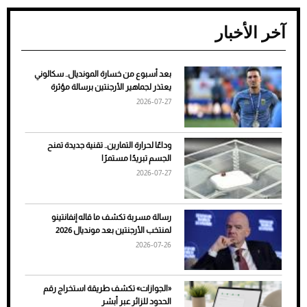
آخر الأخبار
بعد أسبوع من خسارة المونديال.. سكالوني
ضعف تبريد مكيف السيارة عند الوقوف.. أشهر
يعتذر لجماهير الأرجنتين برسالة مؤثرة
الأسباب والحلول
2026-07-27
وداعًا لحرارة التمارين.. تقنية جديدة تمنح
الجسم تبريدًا مستمرًا
2026-07-27
رسالة مسربة تكشف ما قاله إنفانتينو
لمنتخب الأرجنتين بعد مونديال 2026
2026-07-26
7 نصائح لاختيار لون البنطلون المناسب للقميص
«الجوازات» تكشف طريقة استخراج رقم
الأسود
الحدود للزائر عبر أبشر