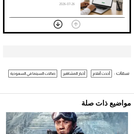
2026-07-26
بعد 7 أشهر من تعرضه لحادث مروع.. جوشوا
يفوز على برينغا بـ"الضربة القاضية" (فيديو)
2026-07-26
موعد صرف حساب المواطن لشهر
أغسطس 2026
2026-07-25
سمات :
أحدث أفلام
أخبار المشاهير
صالات السينما في السعودية
نرى المستقبل من خلال تصميماتنا.. كيف حجزت
1886 مكانها في عالم الأزياء؟
أقصر يوم في 2026 يقترب.. ماذا يحدث في
دوران الأرض؟
2026-07-25
مواضيع ذات صلة
قبل ليلة النزال.. اكتمال وزن أبطال "The
Comeback" في جدة (فيديو)
2026-07-25