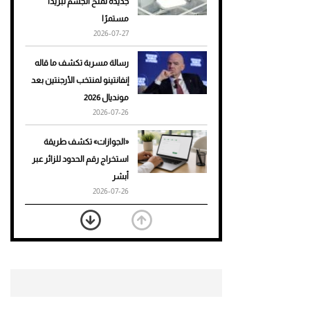
جديدة تمنح الجسم تبريدًا
مستمرًا
أحذية Mary Jane: ترف وأناقة
2026-07-27
للرجال
رسالة مسربة تكشف ما قاله
إنفانتينو لمنتخب الأرجنتين بعد
مونديال 2026
2026-07-26
«الجوازات» تكشف طريقة
استخراج رقم الحدود للزائر عبر
أبشر
2026-07-26
بعد 7 أشهر من تعرضه لحادث
مروع.. جوشوا يفوز على برينغا
بـ"الضربة القاضية" (فيديو)
2026-07-26
موعد صرف حساب المواطن