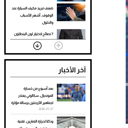
ضعف تبريد مكيف السيارة عند
الوقوف.. أشهر الأسباب
والحلول
7 نصائح لاختيار لون البنطلون
المناسب للقميص الأسود
نرى المستقبل من خلال
تصميماتنا.. كيف حجزت 1886
آخر الأخبار
مكانها في عالم الأزياء؟
أغلى 10 عطور في العالم للرجال
تمنحك فخامة استثنائية
بعد أسبوع من خسارة
المونديال.. سكالوني يعتذر
Aston Martin Valiant: على
لجماهير الأرجنتين برسالة مؤثرة
هوى الأبطال
2026-07-27
أفضل تدريج للشعر الطويل
وداعًا لحرارة التمارين.. تقنية
لإطلالة جريئة وعصرية