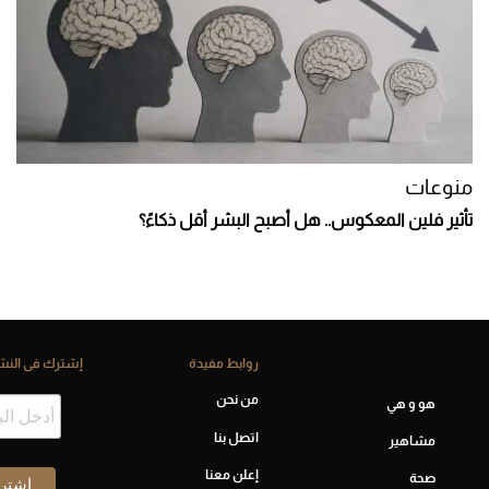
منوعات
تأثير فلين المعكوس.. هل أصبح البشر أقل ذكاءً؟
روابط مفيدة
إشترك فى النشر
من نحن
هو و هي
اتصل بنا
مشاهير
إعلن معنا
صحة