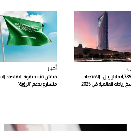
ل
أخبار
بناتج يلامس 4,789 مليار ريال.. الاقتصاد
فيتش تشيد بقوة الاقتصاد الس
يادته العالمية في 2025
متسارع بدعم "الرؤية"