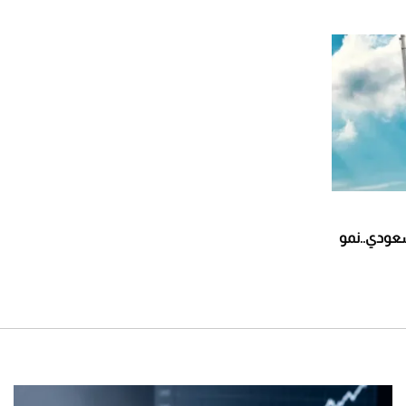
عودي..نمو