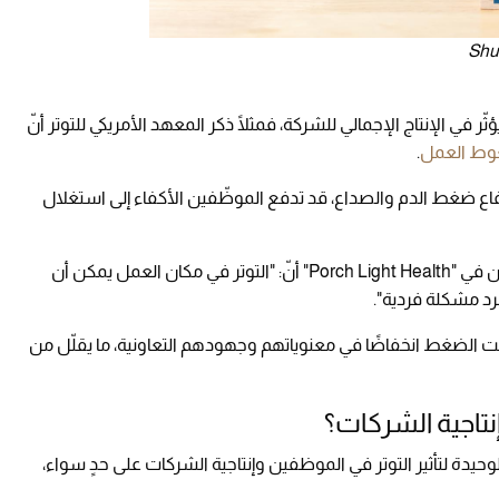
ثّر في الإنتاج الإجمالي للشركة، فمثلًا ذكر المعهد الأمريكي للتوتر أنّ
ط العمل
.
تفاع ضغط الدم والصداع، قد تدفع الموظّفين الأكفاء إلى استغلال
ويوضّح "ستيف كارلتون" كبير المسؤولين السريريين في "Porch Light Health" أنّ: "التوتر في مكان العمل يمكن أن
جرد مشكلة فردية".
 الضغط انخفاضًا في معنوياتهم وجهودهم التعاونية، ما يقلّل من
إنتاجية الشركات؟
حيدة لتأثير التوتر في الموظفين وإنتاجية الشركات على حدٍ سواء،