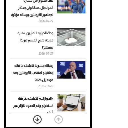
بعد أسبوع من خسارة
المونديال.. سكالوني يعتذر
أحذية Mary Jane: ترف وأناقة
لجماهير الأرجنتين برسالة مؤثرة
للرجال
2026-07-27
وداعًا لحرارة التمارين.. تقنية
جديدة تمنح الجسم تبريدًا
مستمرًا
2026-07-27
رسالة مسربة تكشف ما قاله
إنفانتينو لمنتخب الأرجنتين بعد
مونديال 2026
2026-07-26
«الجوازات» تكشف طريقة
استخراج رقم الحدود للزائر عبر
أبشر
2026-07-26