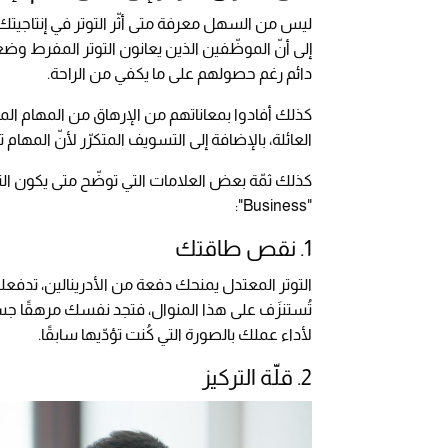
إلى أنّ الموظّفين الذين يعانون التوتر المفرط وضع
دائم رغم حصولهم على ما يكفي من الراحة.
كذلك أفادوا بمعاناتهم من الإرهاق من المهام المم
العائلة، بالإضافة إلى التسويف المتكرّر لأنّ المهام 
كذلك ثمّة بعض العلامات التي توضّح متى يكون التوت
"Business":
1. نقص طاقتك
التوتر المعتدل يمنحك دفعة من الأدرينالين، تدفعك
تُستنزَف على هذا المنوال، فتجد نفسك مرهقًا جسديً
لأداء عملك بالصورة التي كُنت تؤدّيها سابقًا.
2. قلّة التركيز