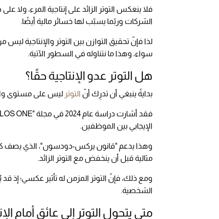
فلا ينعكس التوتر الزائد على إنتاجية المرء، ولا عل
الشركات وربّما يسبّب لها خسائر مالية أيضًا.
لذا فإنّ تحقيق التوازن بين التوتر والإنتاجية لي
سواء، وهذا ما نتناوله في السطور الآتية.
هل التوتر عدو الإنتاجية حقًا؟
بدايةً ينبغي أن تدرِك أنّ
التوتر
ليس على مستوى واحد، 
الإيجابي بين الموظفين.
وهذا يدعم "قانون يركس-دودسون"، الذي يصف كيف 
مثالية قبل أن ينخفض مع التوتر الزائد.
ومع ذلك، فإنّ التوتر المزمن له تأثير عكسي؛ إذ قد ي
الشخصية.
متى يتحول التوتر إلى عائق أمام الإن