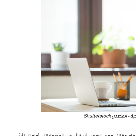
در: Shutterstock
لتوتر زمام عقلك، فمن الصعب أن تركّز على المهمة التي أمامك، لأنّ