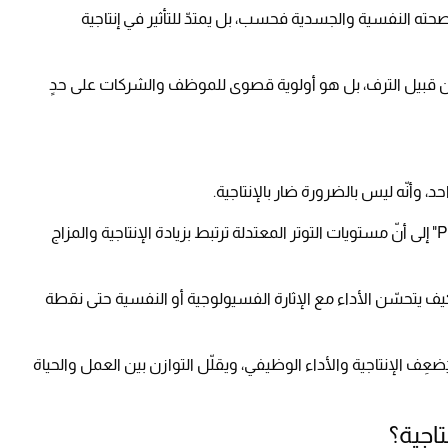
ى صحته النفسية والجسدية فحسب، بل يمتدّ للتأثير في إنتاجية
س من قبيل الترف، بل هو أولوية قصوى للموظف والشركات على حدٍ
وأنّه ليس بالضرورة ضار بالإنتاجية.
فقد أشارت دراسة عام 2024 في مجلة "PLOS ONE" إلى أنّ مستويات التوتر المعتدلة ترتبط بزيادة الإنتاجية والمزاج
يتحسّن الأداء مع الإثارة الفسيولوجية أو النفسية حتى نقطة
ُضعِف الإنتاجية والأداء الوظيفي، ويقلّل التوازن بين العمل والحياة
تاجية؟