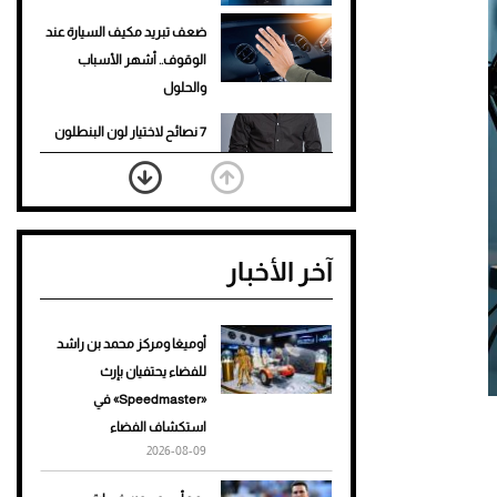
ضعف تبريد مكيف السيارة عند
الوقوف.. أشهر الأسباب
والحلول
7 نصائح لاختيار لون البنطلون
المناسب للقميص الأسود
نرى المستقبل من خلال
تصميماتنا.. كيف حجزت 1886
آخر الأخبار
مكانها في عالم الأزياء؟
أغلى 10 عطور في العالم للرجال
تمنحك فخامة استثنائية
أوميغا ومركز محمد بن راشد
للفضاء يحتفيان بإرث
Aston Martin Valiant: على
«Speedmaster» في
هوى الأبطال
استكشاف الفضاء
2026-08-09
أفضل تدريج للشعر الطويل
لإطلالة جريئة وعصرية