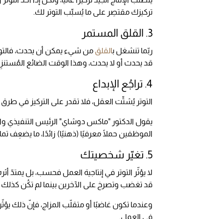
تركيزك مقتصِر على ما يُسبِّب التوتر لك.
3. القلق المستمر
ربّما تنشغل ب
القلق
من شيء يمكن أن يحدث، فالتوت
قد يحدث أو لا يحدث، وهذا الوقت الضائع المُستنز
4. تراجُع الإبداع
التوتر يُشتِّت العقل، فلا تقدر على التركيز في طرق 
يقول الدكتور "ماكس دوشاي" الرئيس التنفيذي وا
الموظفين حملًا معرفيًا (ذهنيًا) زائدًا، ما يضعِف تم
5. تغيّر شخصيتك
لا يؤثّر التوتر في إنتاجية العمل فحسب، بل يمتدّ أ
قد تغضب وتصرخ على الآخرين بينما لم تكُن كذلك 
وعندما تكون غاضبًا أو متقلّب المزاج، فإنّ ذلك يؤثّر 
في العمل.