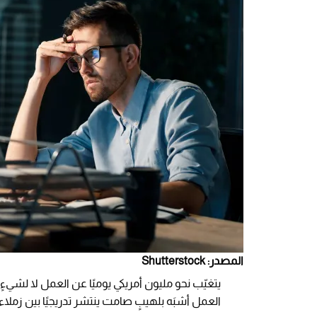
المصدر: Shutterstock
يتغيّب نحو مليون أمريكي يوميًا عن العمل لا لشيء
العمل أشبَه بلهيبٍ صامت ينتشر تدريجيًا بين زملاء