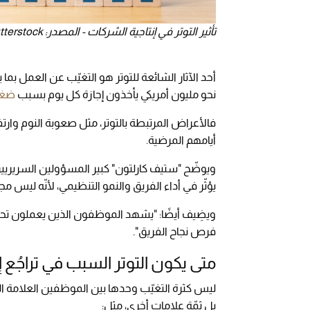
تأثير التوتر في إنتاجية الشركات - المصدر: Shutterstock
أحد الآثار الشائعة للتوتر هو التغيّب عن العمل بما يؤ
نحو مليون أمريكي يأخذون إجازة كل يوم بسبب
ضغو
فالأعراض المرتبطة بالتوتر، مثل صعوبة النوم وار
أيامهم المرضية.
يؤثّر في أداء الفريق والنمو التنظيمي، لأنّه ليس م
ويضِيف أيضًا: "يشهد الموظفون الذين يعملون تحت
فرص نجاح الفريق".
متى يكون التوتر السبب في تراجُع 
ليس كثرة التغيّب وحدها بين الموظفين العلامة الو
بل ثمّة علامات أخرى، مثل: