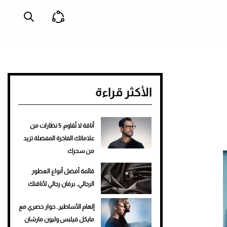
الأكثر قراءة
أناقة لا تُقاوم: 5 نظارات من
علاماتك الفاخرة المفضلة تزيد
من سحرك
قائمة أفضل أنواع العطور
الرجالي.. برفان رجالي لأناقتك
إلهام الأساطير.. حوار حصري مع
مايكل فيلبس وليون مارشان