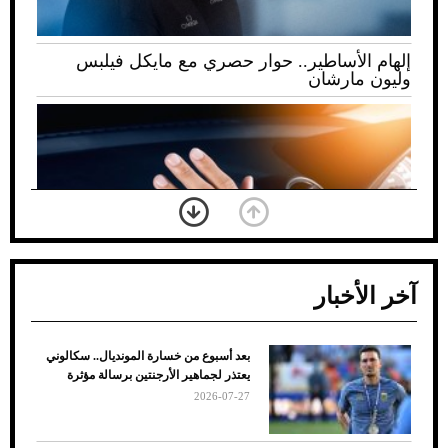
إلهام الأساطير.. حوار حصري مع مايكل فيلبس
وليون مارشان
آخر الأخبار
بعد أسبوع من خسارة المونديال.. سكالوني
ضعف تبريد مكيف السيارة عند الوقوف.. أشهر
يعتذر لجماهير الأرجنتين برسالة مؤثرة
الأسباب والحلول
2026-07-27