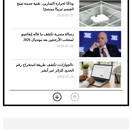
وداعًا لحرارة التمارين.. تقنية جديدة تمنح
الجسم تبريدًا مستمرًا
2026-07-27
رسالة مسربة تكشف ما قاله إنفانتينو
لمنتخب الأرجنتين بعد مونديال 2026
2026-07-26
7 نصائح لاختيار لون البنطلون المناسب للقميص
«الجوازات» تكشف طريقة استخراج رقم
الأسود
الحدود للزائر عبر أبشر
2026-07-26
بعد 7 أشهر من تعرضه لحادث مروع.. جوشوا
يفوز على برينغا بـ"الضربة القاضية" (فيديو)
2026-07-26
موعد صرف حساب المواطن لشهر
أغسطس 2026