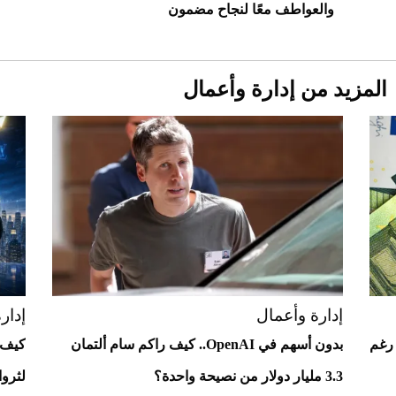
والعواطف معًا لنجاح مضمون
المزيد من إدارة وأعمال
Aston Martin Valiant: على هوى الأبطال
إدارة وأعمال
إدار
 ألف دولار رغم
بدون أسهم في OpenAI.. كيف راكم سام ألتمان
3.3 مليار دولار من نصيحة واحدة؟
لثرو