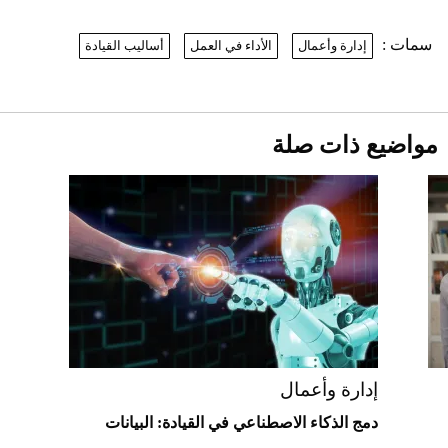
2026-07-25
سمات :
إدارة وأعمال
الأداء في العمل
أساليب القيادة
نرى المستقبل من خلال تصميماتنا.. كيف حجزت
1886 مكانها في عالم الأزياء؟
أقصر يوم في 2026 يقترب.. ماذا يحدث في
دوران الأرض؟
2026-07-25
مواضيع ذات صلة
قبل ليلة النزال.. اكتمال وزن أبطال "The
Comeback" في جدة (فيديو)
2026-07-25
"بوجاتي ميسترال" الاستثنائية للبيع في
مزاد مونتيري
2026-07-23
أغلى 10 عطور في العالم للرجال تمنحك فخامة
استثنائية
إدارة وأعمال
دمج الذكاء الاصطناعي في القيادة: البيانات