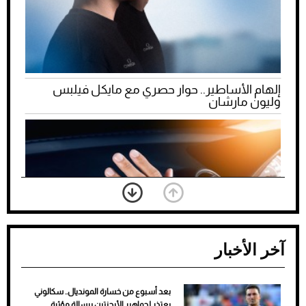
إلهام الأساطير.. حوار حصري مع مايكل فيلبس
وليون مارشان
آخر الأخبار
بعد أسبوع من خسارة المونديال.. سكالوني
ضعف تبريد مكيف السيارة عند الوقوف.. أشهر
يعتذر لجماهير الأرجنتين برسالة مؤثرة