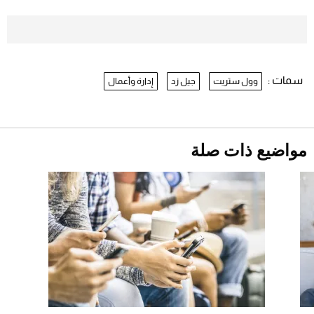
موعد صرف حساب المواطن لشهر
أغسطس 2026
2026-07-25
سمات :
وول ستريت
جيل زد
إدارة وأعمال
نرى المستقبل من خلال تصميماتنا.. كيف حجزت
1886 مكانها في عالم الأزياء؟
أقصر يوم في 2026 يقترب.. ماذا يحدث في
دوران الأرض؟
2026-07-25
مواضيع ذات صلة
قبل ليلة النزال.. اكتمال وزن أبطال "The
Comeback" في جدة (فيديو)
2026-07-25
"بوجاتي ميسترال" الاستثنائية للبيع في مزاد
مونتيري
2026-07-23
أغلى 10 عطور في العالم للرجال تمنحك فخامة