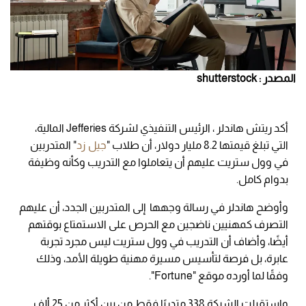
المصدر : shutterstock
أكد ريتش هاندلر ، الرئيس التنفيذي لشركة Jefferies المالية،
التي تبلغ قيمتها 8.2 مليار دولار، أن طلاب "
جيل زد
" المتدربين
في وول ستريت عليهم أن يتعاملوا مع التدريب وكأنه وظيفة
بدوام كامل.
وأوضح هاندلر في رسالة وجهها إلى المتدربين الجدد، أن عليهم
التصرف كمهنيين ناضجين مع الحرص على الاستمتاع بوقتهم
أيضًا، وأضاف أن التدريب في وول ستريت ليس مجرد تجربة
عابرة، بل فرصة لتأسيس مسيرة مهنية طويلة الأمد، وذلك
وفقًا لما أورده موقع "Fortune".
واستقبلت الشركة 338 متدربًا فقط من بين أكثر من 25 ألف