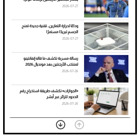
الأسباب والحلول
2026-07-27
وداعًا لحرارة التمارين.. تقنية جديدة تمنح
الجسم تبريدًا مستمرًا
2026-07-27
رسالة مسربة تكشف ما قاله إنفانتينو
لمنتخب الأرجنتين بعد مونديال 2026
2026-07-26
7 نصائح لاختيار لون البنطلون المناسب للقميص
«الجوازات» تكشف طريقة استخراج رقم
الأسود
الحدود للزائر عبر أبشر
2026-07-26
بعد 7 أشهر من تعرضه لحادث مروع.. جوشوا
يفوز على برينغا بـ"الضربة القاضية" (فيديو)
2026-07-26