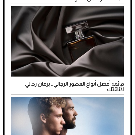
قائمة أفضل أنواع العطور الرجالي.. برفان رجالي
لأناقتك