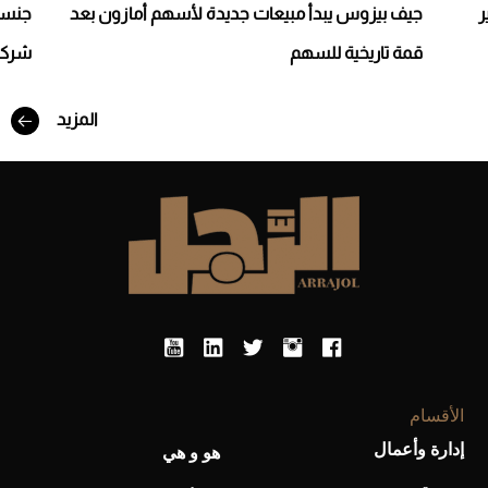
بير
جيف بيزوس يبدأ مبيعات جديدة لأسهم أمازون بعد
جنسن
قمة تاريخية للسهم
شركة
المزيد
أفضل تدريج للشعر الطويل لإطلالة جريئة وعصرية
الأقسام
إدارة وأعمال
هو و هي
أحذية Mary Jane: ترف وأناقة للرجال