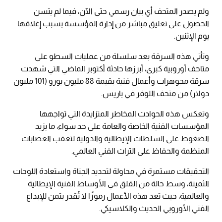
ولم يصدر المتحف أي بيان رسمي حتى الآن، فيما لم يتسن
الحصول على تعليق مباشر من إدارة المؤسسة بسبب إغلاقها
يوم الإثنين.
وتأتي هذه السرقة بعد سلسلة من عمليات السطو على
متاحف أوروبية كبرى، أبرزها حادثة أكتوبر الماضي التي شهدت
سرقة مجوهرات وأعمال فنية بقيمة 88 مليون يورو (101 مليون
دولار) من متحف اللوفر في باريس.
وتعكس هذه الحوادث المخاطر المتزايدة التي تواجهها
المؤسسات الفنية الخاصة والعامة على حد سواء، ما يزيد
الضغوط على السلطات الإيطالية والدولية لتعقب العصابات
المنظمة والحفاظ على التراث الفني العالمي.
التحقيقات مستمرة في محاولة لتحديد الجناة واستعادة اللوحات
الثمينة، وسط حالة من القلق في الأوساط الفنية الإيطالية
والعالمية، حيث تعد هذه الأعمال رموزًا لا تُقدر بثمن للإبداع
الفني الأوروبي الحديث والكلاسيكي.