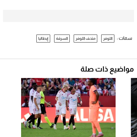
بعد 7 أشهر من تعرضه لحادث مروع.. جوشوا
يفوز على برينغا بـ"الضربة القاضية" (فيديو)
2026-07-26
سمات :
اللوفر
متحف اللوفر
السرقة
إيطاليا
نرى المستقبل من خلال تصميماتنا.. كيف حجزت
1886 مكانها في عالم الأزياء؟
موعد صرف حساب المواطن لشهر
أغسطس 2026
2026-07-25
مواضيع ذات صلة
أقصر يوم في 2026 يقترب.. ماذا يحدث في
دوران الأرض؟
2026-07-25
قبل ليلة النزال.. اكتمال وزن أبطال "The
Comeback" في جدة (فيديو)
2026-07-25