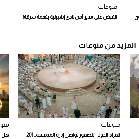
أغلى 10 عطور في العالم للرجال تمنحك فخامة
استثنائية
منوعات
هر بـ 1.7 مليون
القبض على مدير أمن نادي إشبيلية بتهمة سرقة!
المزيد من منوعات
Aston Martin Valiant: على هوى الأبطال
منوعات
منو
المزاد الدولي للصقور يواصل إثارة المنافسة.. 201
هل تأ