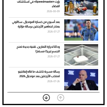
بإرث «Speedmaster» في استكشاف
الأسباب والحلول
الفضاء
2026-08-09
بعد أسبوع من خسارة المونديال.. سكالوني
يعتذر لجماهير الأرجنتين برسالة مؤثرة
2026-07-27
وداعًا لحرارة التمارين.. تقنية جديدة تمنح
الجسم تبريدًا مستمرًا
2026-07-27
7 نصائح لاختيار لون البنطلون المناسب للقميص
رسالة مسربة تكشف ما قاله إنفانتينو
الأسود
لمنتخب الأرجنتين بعد مونديال 2026
2026-07-26
«الجوازات» تكشف طريقة استخراج رقم
الحدود للزائر عبر أبشر
2026-07-26