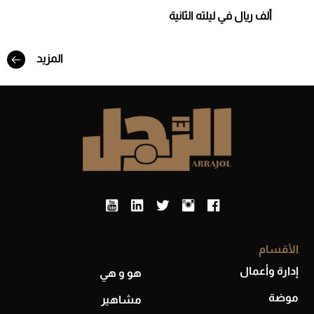
ألف ريال في ليلته الثانية
المزيد
أفضل تدريج للشعر الطويل لإطلالة جريئة وعصرية
الأقسام
إدارة وأعمال
هو و هي
موضة
أحذية Mary Jane: ترف وأناقة للرجال
مشاهير