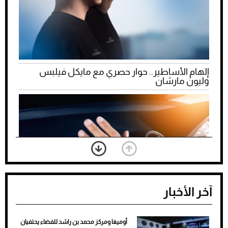
إلهام الأساطير.. حوار حصري مع مايكل فيلبس
وليون مارشان
آخر الأخبار
أوميغا ومركز محمد بن راشد للفضاء يحتفيان
ضعف تبريد مكيف السيارة عند الوقوف.. أشهر