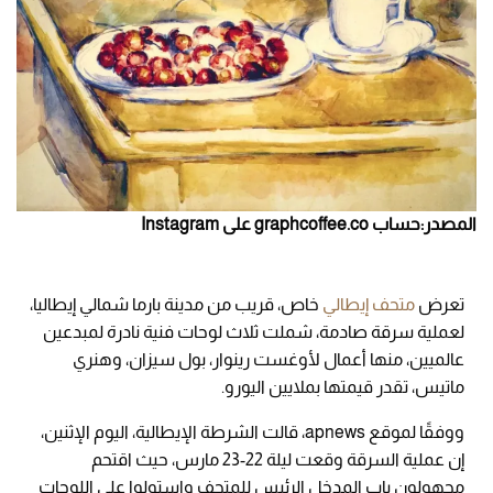
المصدر:حساب graphcoffee.co على Instagram
تعرض
متحف
إيطالي
خاص، قريب من مدينة بارما شمالي إيطاليا،
لعملية سرقة صادمة، شملت ثلاث لوحات فنية نادرة لمبدعين
عالميين، منها أعمال لأوغست رينوار، بول سيزان، وهنري
ماتيس، تقدر قيمتها بملايين اليورو.
ووفقًا لموقع apnews، قالت الشرطة الإيطالية، اليوم الإثنين،
إن عملية السرقة وقعت ليلة 22-23 مارس، حيث اقتحم
مجهولون باب المدخل الرئيس للمتحف واستولوا على اللوحات