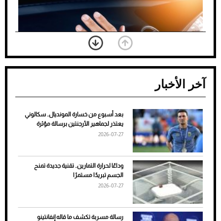
آخر الأخبار
بعد أسبوع من خسارة المونديال.. سكالوني
ضعف تبريد مكيف السيارة عند الوقوف.. أشهر
يعتذر لجماهير الأرجنتين برسالة مؤثرة
الأسباب والحلول
2026-07-27
وداعًا لحرارة التمارين.. تقنية جديدة تمنح
الجسم تبريدًا مستمرًا
2026-07-27
رسالة مسربة تكشف ما قاله إنفانتينو