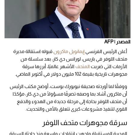
المصدر | AFP
أعلن الرئيس الفرنسي
إيمانويل ماكرون
قبوله استقالة مديرة
متحف اللوفر في باريس، لورانس دي كار، بعد سلسلة من
الأزمات التي ضربت
المتحف
الأشهر عالميًا، أبرزها سرقة
مجوهرات تاريخية بقيمة 102 مليون دولار في أكتوبر الماضي.
ووفقًا لما أوردته صحيفة نيويورك بوست، أوضح مكتب الرئيس
أن ماكرون أشاد بما وصفه تصرفًا مسؤولًا من دي كار، مؤكدًا
أن متحف اللوفر بحاجة إلى مرحلة جديدة من الهدوء والدفع
القوي لتنفيذ مشروعات كبرى تتعلق بالأمن والتحديث.
سرقة مجوهرات متحف اللوفر
المديرة المستقيلة واجهت انتقادات واسعة منذ حادثة السرقة