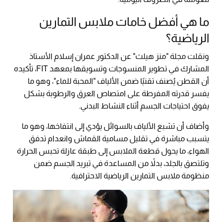
ما هي أفضل خامات ملابس التمارين
الرياضية؟
ونقلت مجلة "منز هيلث" عن الدكتور عمران إسلام الأستاذ
المشارك في تطوير المنسوجات وتسويقها بمعهد FIT، تأكيده
أن القطن يُصنف تقنيًا ضمن الألياف "المحبة للماء"، وهو ما
يفسر قدرته المفرطة على امتصاص العرق والرطوبة بشكل
يفوق احتياجات الجسم أثناء النشاط البدني.
وأضاف أن تشبع الألياف بالسوائل يؤدي إلى انتفاخها، وهو ما
يتسبب مباشرة في تقليل مسامية القماش وانعدام تدفق
الهواء، ما يحول قطعة الملابس إلى طبقة عازلة تحبس الحرارة
وتلتصق بالجلد، بدلاً من المساعدة في تبريد الجسم ضمن
منظومة ملابس التمارين الرياضية الاحترافية.