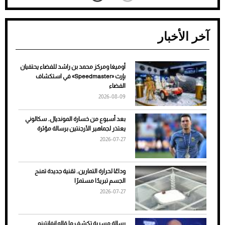
آخر الأخبار
أوميغا ومركز محمد بن راشد للفضاء يحتفيان
ضعف تبريد مكيف السيارة عند الوقوف.. أشهر
بإرث «Speedmaster» في استكشاف
الأسباب والحلول
الفضاء
2026-08-09
بعد أسبوع من خسارة المونديال.. سكالوني
يعتذر لجماهير الأرجنتين برسالة مؤثرة
2026-07-27
وداعًا لحرارة التمارين.. تقنية جديدة تمنح
الجسم تبريدًا مستمرًا
2026-07-27
7 نصائح لاختيار لون البنطلون المناسب للقميص
رسالة مسربة تكشف ما قاله إنفانتينو