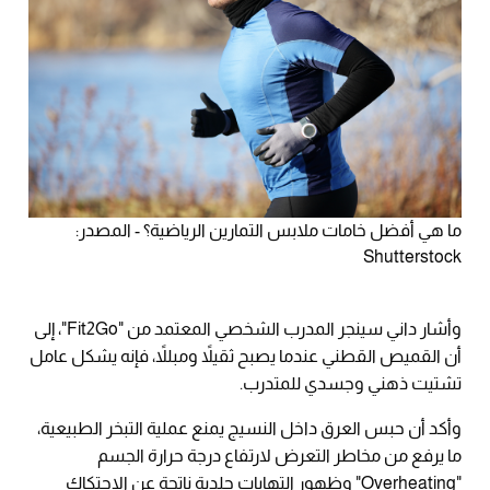
ما هي أفضل خامات ملابس التمارين الرياضية؟ - المصدر:
Shutterstock
وأشار داني سينجر المدرب الشخصي المعتمد من "Fit2Go"، إلى
أن القميص القطني عندما يصبح ثقيلاً ومبللاً، فإنه يشكل عامل
تشتيت ذهني وجسدي للمتدرب.
وأكد أن حبس العرق داخل النسيج يمنع عملية التبخر الطبيعية،
ما يرفع من مخاطر التعرض لارتفاع درجة حرارة الجسم
"Overheating" وظهور التهابات جلدية ناتجة عن الاحتكاك