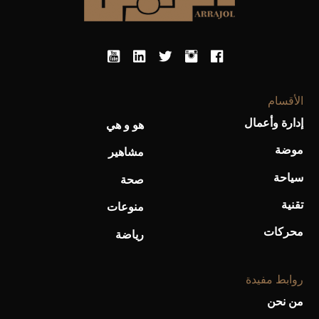
أحذية Mary Jane: ترف وأناقة للرجال
الأقسام
إدارة وأعمال
هو و هي
موضة
مشاهير
سياحة
صحة
تقنية
منوعات
محركات
رياضة
روابط مفيدة
من نحن