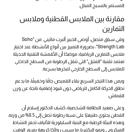
المستمر بالنسيج المبلل.
مقارنة بين الملابس القطنية وملابس
التمارين
وفي سياق متصل، أوصى الخبير ألبرت ماثيني من "Soho
Strength Lab"، بضرورة التمييز بين أنواع الأنشطة عند اختيار
ملابس التمارين الرياضية، موضحًا أن الأقمشة التقنية الحديثة
تعتمد تقنية "الفتيل" التي تنقل الرطوبة من السطح الداخلي
للملابس إلى السطح الخارجي لتبخرها بسرعة.
ويمن هذا التبخر السريع بقاء القميص جافًا وخفيفًا، ما يدعم
نطاق الحركة الكامل للرياضي دون قيود إضافية ناتجة عن وزن
القماش.
وعلى صعيد النظافة الشخصية، كشف الدكتور إسلام أن
القطن يحتوي طبيعيًا على نسبة رطوبة تصل إلى 8.5% من وزنه،
وهذه البيئة الرطبة مع البنية السليلوزية للألياف تحفز النشاط
الميكروبي ونمو البكتيريا، ما يسبب روائحًا كريهة بمرور الوقت.