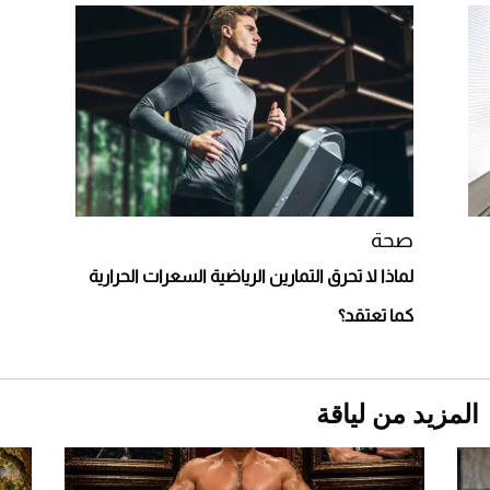
2026-07-25
قبل ليلة النزال.. اكتمال وزن أبطال "The
Comeback" في جدة (فيديو)
2026-07-25
أغلى 10 عطور في العالم للرجال تمنحك فخامة
استثنائية
صحة
لماذا لا تحرق التمارين الرياضية السعرات الحرارية
كما تعتقد؟
المزيد من لياقة