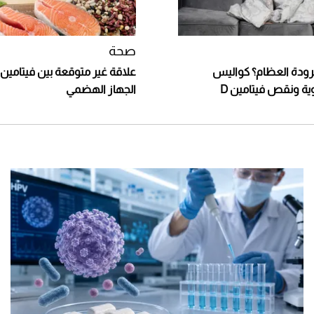
صحة
برودة العظام؟ كواليس
وية ونقص فيتامين D
الجهاز الهضمي