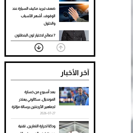
ضعف تبريد مكيف السيارة عند
الوقوف.. أشهر الأسباب
والحلول
7 نصائح لاختيار لون البنطلون
المناسب للقميص الأسود
نرى المستقبل من خلال
تصميماتنا.. كيف حجزت 1886
آخر الأخبار
مكانها في عالم الأزياء؟
أغلى 10 عطور في العالم للرجال
تمنحك فخامة استثنائية
بعد أسبوع من خسارة
المونديال.. سكالوني يعتذر
Aston Martin Valiant: على
لجماهير الأرجنتين برسالة مؤثرة
هوى الأبطال
2026-07-27
أفضل تدريج للشعر الطويل
وداعًا لحرارة التمارين.. تقنية
لإطلالة جريئة وعصرية