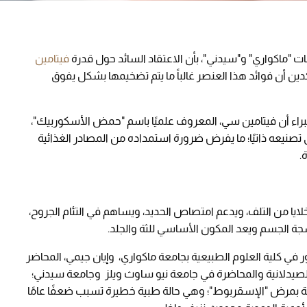
ت "ماكواري" و"سيدني"، بأن الاعتقاد السائد حول قدرة
فيتامين
ين أن فوائد هذا العنصر غالباً ما يتم تضخيمها بشكل يفوق
لخبراء أن فيتامين سي، المعروف علميًا باسم "حمض الأسكوربيك"،
ى تصنيعه ذاتيًا؛ ما يفرض ضرورة استمداده من المصادر الغذائية
.
ا من التلف، ويدعم امتصاص الحديد، ويساهم في التئام الجروح،
نسجة الجسم ويعد المكون الأساسي للثة والجلد.
في كلية العلوم الطبيعية بجامعة ماكواري، وإيان جيمي، المحاضر
لصيدلانية والمحاضرة في جامعة نيو ساوث ويلز وجامعة سيدني؛
بة بمرض "الإسقربوط"؛ وهي حالة طبية خطيرة تسبب ضعفًا عامًا