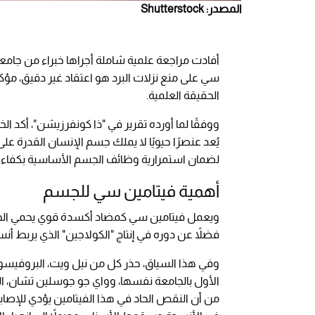
المصدر: Shutterstock
أفادت مراجعة علمية شاملة أجراها خبراء من جامعا
سي على منع نزلات البرد هو اعتقاد غير دقيق، مؤكد
الحقيقة العلمية.
ووفقًا لما أورده تقرير في "ذا كونفرزيشن"، أكد ا
يُعد عنصرًا حيويًا لا يملك جسم الإنسان القدرة عل
لضمان استمرارية وظائف الجسم الأساسية بكفاءة
أهمية فيتامين سي للجسم
ويعمل فيتامين سي كمضاد أكسدة قوي يحمي الخلاي
فضلاً عن دوره في إنتاج "الكولاجين" الذي يربط أ
وفي هذا السياق، حذر كل من نيل ويت، البروفيسور 
الأول بالجامعة نفسها، وواي جو جوسلين تشان، ا
من أن النقص الحاد في هذا الفيتامين يؤدي للإصا