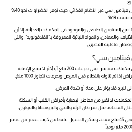
وأوضح الباحثون أن البشر يستمدون احتياجاتهم من فيتامين سي عبر النظام الغذائي؛ حيث توفر الخضراوات نحو 40%
ًا بين الفيتامين الطبيعي والموجود في المكملات الغذائية، إلا أن
ياف، والمعادن، والمواد النباتية المعروفة بـ"الفلافونويد"، والتي
 وضمان فاعليته القصوى.
ن فيتامين سي؟
وفيما يخص نزلات البرد، كشفت المراجعة أن تناول مكملات فيتامين سي بجرعات 200 ملغ أو أكثر لا يمنع الإصابة
ا تم تناوله بانتظام قبل المرض وبجرعات تتجاوز 1000 ملغ.
لى للبرد فلا يؤثر على مدة أو شدة المرض.
مكملات لا تغير من مخاطر الإصابة بأمراض القلب أو السكتة
رطان المختلفة مثل سرطان الرئة والثدي والبروستاتا والقولون.
وبحسب الدراسة، فإن الجرعة اليومية الموصى بها هي 45 ملغ فقط، ويمكن الحصول عليها من كوب صغير من عصير