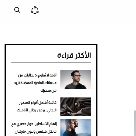
الأكثر قراءة
أناقة لا تُقاوم: 5 نظارات من
علاماتك الفاخرة المفضلة تزيد
من سحرك
قائمة أفضل أنواع العطور
الرجالي.. برفان رجالي لأناقتك
إلهام الأساطير.. حوار حصري مع
مايكل فيلبس وليون مارشان