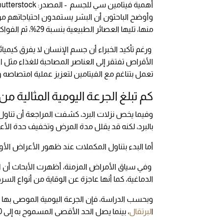
أهمية فيتامين سي للجسم - المصدر: Shutterstock
منها، تليها العصائر الطبيعية بنسبة 29%، ثم الفواكه بنسبة 19%.
ورغم تأكيد الخبراء أن جسم الإنسان لا يفرق كيميائي
الأقراص تفتقر إلى العناصر المصاحبة للغذاء مثل الأل
تعمل بتناغم مع الفيتامين لتعزيز عملية امتصاصه
كم تبلغ الجرعة اليومية المثالية م
بالبرد، لكنه قد يقلل مدة المرض وتخفيف حدة الأعراض إذ
أما البدء بتناول المكملات عند ظهور الأعراض الأو
وفي سياق الأمراض المزمنة، أظهرت الأبحاث أن ال
الدماغية، كما أنها عاجزة عن الوقاية من أنواع الس
ا
لبرتقال
، بينما يصل الحد الأقصى المسموح به إلى 2000 ملغ يومياً.