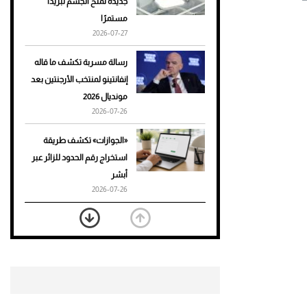
جديدة تمنح الجسم تبريدًا
مستمرًا
أحذية Mary Jane: ترف وأناقة
2026-07-27
للرجال
رسالة مسربة تكشف ما قاله
إنفانتينو لمنتخب الأرجنتين بعد
مونديال 2026
2026-07-26
«الجوازات» تكشف طريقة
استخراج رقم الحدود للزائر عبر
أبشر
2026-07-26
بعد 7 أشهر من تعرضه لحادث
مروع.. جوشوا يفوز على برينغا
بـ"الضربة القاضية" (فيديو)
2026-07-26
موعد صرف حساب المواطن