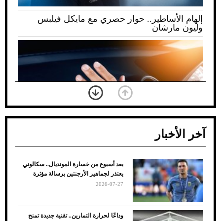
إلهام الأساطير.. حوار حصري مع مايكل فيلبس
وليون مارشان
آخر الأخبار
بعد أسبوع من خسارة المونديال.. سكالوني
ضعف تبريد مكيف السيارة عند الوقوف.. أشهر
يعتذر لجماهير الأرجنتين برسالة مؤثرة
الأسباب والحلول
2026-07-27
وداعًا لحرارة التمارين.. تقنية جديدة تمنح