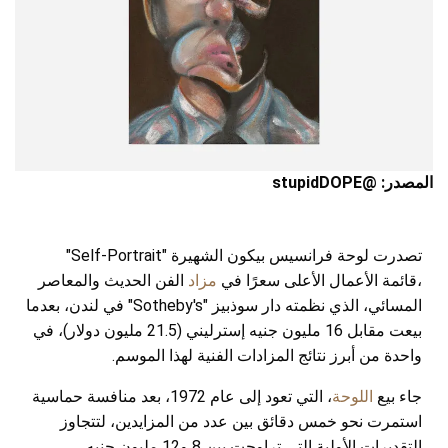
المصدر: @stupidDOPE
تصدرت لوحة فرانسيس بيكون الشهيرة "Self-Portrait"
،قائمة الأعمال الأعلى سعرًا في
مزاد
الفن الحديث والمعاصر
المسائي، الذي نظمته دار سوذبيز "Sotheby's" في لندن، بعدما
بيعت مقابل 16 مليون جنيه إسترليني (21.5 مليون دولار)، في
واحدة من أبرز نتائج المزادات الفنية لهذا الموسم.
جاء بيع
اللوحة
، التي تعود إلى عام 1972، بعد منافسة حماسية
استمرت نحو خمس دقائق بين عدد من المزايدين، لتتجاوز
التقديرات الأولية التي تراوحت بين 8 و12 مليون جنيه