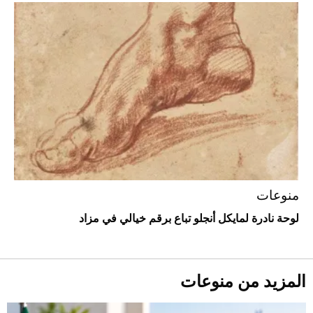
أفضل تدريج للشعر الطويل لإطلالة جريئة وعصرية
منوعات
لوحة نادرة لمايكل أنجلو تباع برقم خيالي في مزاد
أحذية Mary Jane: ترف وأناقة للرجال
المزيد من منوعات