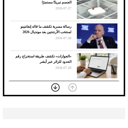
الجسم تبريدًا مستمرًا
2026-07-27
رسالة مسربة تكشف ما قاله إنفانتينو
لمنتخب الأرجنتين بعد مونديال 2026
2026-07-26
7 نصائح لاختيار لون البنطلون المناسب للقميص
«الجوازات» تكشف طريقة استخراج رقم
الأسود
الحدود للزائر عبر أبشر
2026-07-26
بعد 7 أشهر من تعرضه لحادث مروع.. جوشوا
يفوز على برينغا بـ"الضربة القاضية" (فيديو)
2026-07-26
موعد صرف حساب المواطن لشهر
أغسطس 2026
2026-07-25