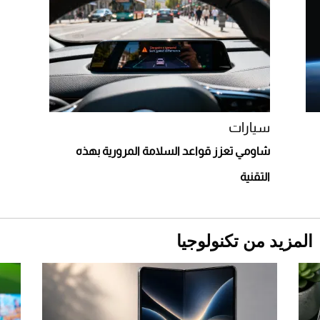
"بوجاتي ميسترال" الاستثنائية للبيع في مزاد
مونتيري
2026-07-23
أغلى 10 عطور في العالم للرجال تمنحك فخامة
استثنائية
سيارات
شاومي تعزز قواعد السلامة المرورية بهذه
التقنية
المزيد من تكنولوجيا
Aston Martin Valiant: على هوى الأبطال