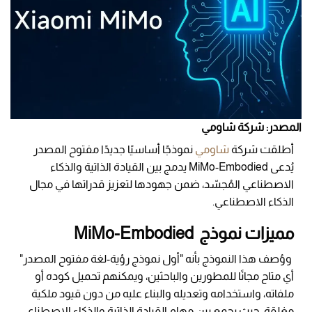
المصدر: شركة شاومي
أطلقت شركة
شاومي
نموذجًا أساسيًا جديدًا مفتوح المصدر
يُدعى MiMo-Embodied يدمج بين القيادة الذاتية والذكاء
الاصطناعي المُجسّد، ضمن جهودها لتعزيز قدراتها في مجال
الذكاء الاصطناعي.
مميزات نموذج MiMo-Embodied
ووُصف هذا النموذج بأنه "أول نموذج رؤية-لغة مفتوح المصدر"
أي متاح مجانًا للمطورين والباحثين، ويمكنهم تحميل كوده أو
ملفاته، واستخدامه وتعديله والبناء عليه من دون قيود ملكية
مغلقة، حيث يجمع بين مهام القيادة الذاتية والذكاء الاصطناعي