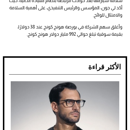
سلامة سياراتها بعد حوادث مرتبطة بنظام القيادة الذاتية، حيث
أكد لي جون، المؤسس والرئيس التنفيذي، على أهمية السلامة
والامتثال للوائح.
وأغلق سهم الشركة في بورصة هونج كونج عند 38 دولارًا،
بقيمة سوقية تبلغ حوالي 992 مليار دولار هونج كونج.
الأكثر قراءة