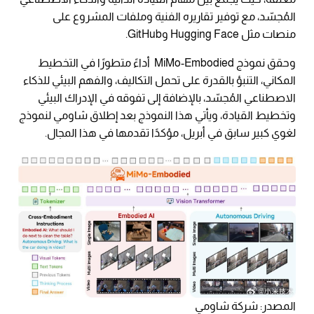
المُجسّد، مع توفير تقاريره الفنية وملفات المشروع على
منصات مثل Hugging Face وGitHub.
وحقق نموذج MiMo-Embodied أداءً متطورًا في التخطيط
المكاني، التنبؤ بالقدرة على تحمل التكاليف، والفهم البيئي للذكاء
الاصطناعي المُجسّد، بالإضافة إلى تفوقه في الإدراك البيئي
وتخطيط القيادة، ويأتي هذا النموذج بعد إطلاق شاومي لنموذج
لغوي كبير سابق في أبريل، مؤكدًا تقدمها في هذا المجال.
المصدر: شركة شاومي