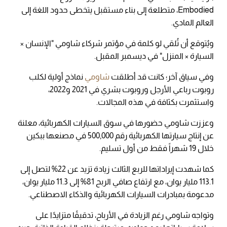
Embodied، متطلعة إلى بناء مستقبل يتخطى حدود اللغة إلى
العالم المادي.
ويُتوقع أن تُلقي لو كلمة في مؤتمر شركاء شاومي "الإنسان ×
السيارة × المنزل" في ديسمبر المقبل.
وفي سياق آخر؛ كانت قد أطلقت
شاومي
نماذج أولية لكلب
روبوت رباعي الأرجل وروبوت بشري في 2021 و2022،
واستثمرت بكثافة في هذه المجالات.
وعززت شاومي حضورها في سوق السيارات الكهربائية، معلنة
عن إنتاج سيارتها الكهربائية رقم 500,000 في مصنعها ببكين
خلال 19 شهراً فقط من أول تسليم.
كما شهدت إيراداتها للربع الثالث زيادة تزيد عن 22% لتصل إلى
113.1 مليار يوان، مع ارتفاع صافي الربح 81% إلى 11.3 مليار يوان،
مدعومة بمبادرات السيارات الكهربائية والذكاء الاصطناعي.
وتواجه شاومي رغم الزيادة في الأرباح، تدقيقًا متزايدًا على