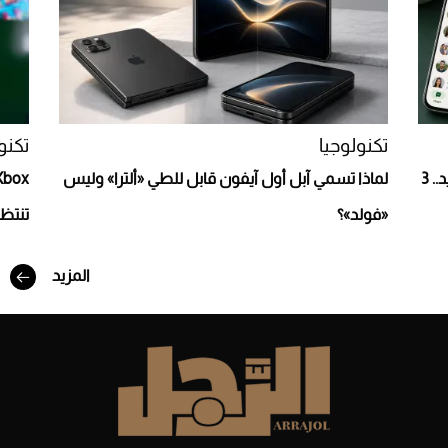
تكنولوجيا
تكنو
واتساب يختبر واجهات جديدة لمستخدمي أندرويد.. 3
لماذا تسمي آبل أول آيفون قابل للطي «ألترا» وليس
«فولد»؟
تنتظ
أفضل تدريج للشعر الطويل لإطلالة جريئة وعصرية
المزيد