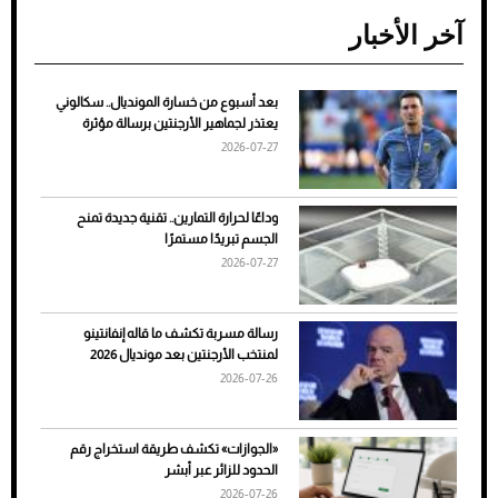
آخر الأخبار
بعد أسبوع من خسارة المونديال.. سكالوني
ضعف تبريد مكيف السيارة عند الوقوف.. أشهر
يعتذر لجماهير الأرجنتين برسالة مؤثرة
الأسباب والحلول
2026-07-27
وداعًا لحرارة التمارين.. تقنية جديدة تمنح
الجسم تبريدًا مستمرًا
2026-07-27
رسالة مسربة تكشف ما قاله إنفانتينو
لمنتخب الأرجنتين بعد مونديال 2026
2026-07-26
7 نصائح لاختيار لون البنطلون المناسب للقميص
«الجوازات» تكشف طريقة استخراج رقم
الأسود
الحدود للزائر عبر أبشر
2026-07-26