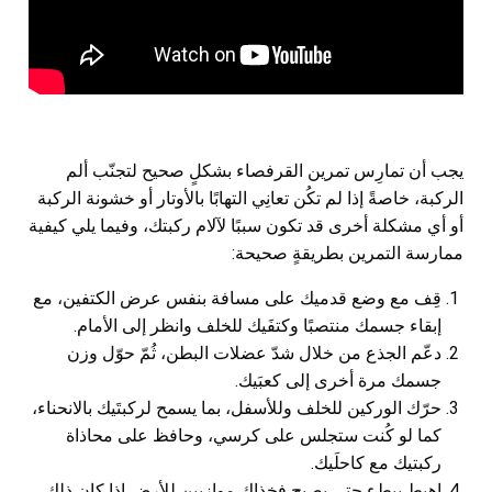
يجب أن تمارِس تمرين القرفصاء بشكلٍ صحيح لتجنّب ألم
الركبة، خاصةً إذا لم تكُن تعانِي التهابًا بالأوتار أو خشونة الركبة
أو أي مشكلة أخرى قد تكون سببًا لآلام ركبتك، وفيما يلي كيفية
ممارسة التمرين بطريقةٍ صحيحة:
قِف مع وضع قدميك على مسافة بنفس عرض الكتفين، مع
إبقاء جسمك منتصبًا وكتفَيك للخلف وانظر إلى الأمام.
دعّم الجذع من خلال شدّ عضلات البطن، ثُمّ حوّل وزن
جسمك مرة أخرى إلى كعبَيك.
حرّك الوركين للخلف وللأسفل، بما يسمح لركبتَيك بالانحناء،
كما لو كُنت ستجلس على كرسي، وحافظ على محاذاة
ركبتيك مع كاحلَيك.
اهبط ببطء حتى يصبح فخذاك موازيين للأرض إذا كان ذلك