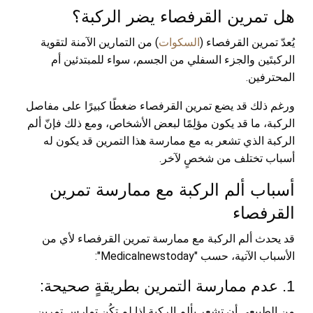
هل تمرين القرفصاء يضر الركبة؟
يُعدّ تمرين القرفصاء (
السكوات
) من التمارين الآمنة لتقوية
الركبتَين والجزء السفلي من الجسم، سواء للمبتدئين أم
المحترفين.
ورغم ذلك قد يضع تمرين القرفصاء ضغطًا كبيرًا على مفاصل
الركبة، ما قد يكون مؤلِمًا لبعض الأشخاص، ومع ذلك فإنّ ألم
الركبة الذي تشعر به مع ممارسة هذا التمرين قد يكون له
أسباب تختلف من شخصٍ لآخر.
أسباب ألم الركبة مع ممارسة تمرين
القرفصاء
قد يحدث ألم الركبة مع ممارسة تمرين القرفصاء لأي من
الأسباب الآتية، حسب "Medicalnewstoday":
1. عدم ممارسة التمرين بطريقةٍ صحيحة:
من الطبيعي أن تشعر بألم الركبة إذا لم تكُن تمارِس تمرين