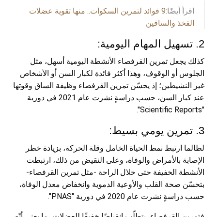
اقرأ أيضًا:
9 فوائد لتمرين السكوات.. منها تقوية عضلات
الفخذ والساقين
2. تسهيل المهام اليومية:
كذلك يجعل تمرين القرفصاء الأنشطة اليومية أسهل، مثل
الجلوس أو الوقوف، وهذا أكثر فائدة لكبار السن أو الأشخاص
غير النشيطين؛ إذ يحسّن تمرين القرفصاء وظيفة الساق وقوتها
عند كبار السن، حسب دراسةٍ نشرت عام 2021 في دورية
"Scientific Reports".
3. تمرين يومي بسيط:
لطالما ارتبط نمط الحياة الخامل وقلة الحركة، بزيادة خطر
الإصابة بالأمراض والوفاة، وعلى النقيض من ذلك، ارتبطت
الأنشطة الخفيفة حتى خلال الراحة -مثل تمرين القرفصاء-
بتحسّن صحة القلب والأوعية الدموية وانخفاض معدل الوفاة،
حسب دراسةٍ نشرت عام 2020 في دورية "PNAS".
فتمرين القرفصاء، يتطلّب انقباضًا خفيفًا للعضلات، ما يعني أنّه