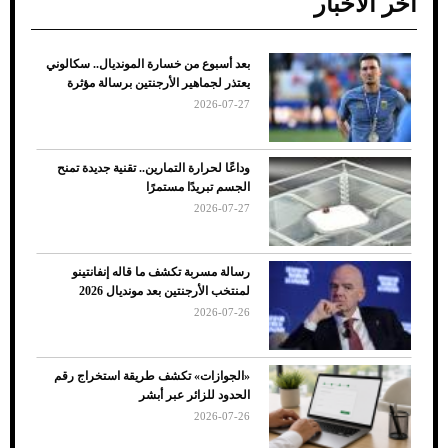
آخر الأخبار
بعد أسبوع من خسارة المونديال.. سكالوني
ضعف تبريد مكيف السيارة عند الوقوف.. أشهر
يعتذر لجماهير الأرجنتين برسالة مؤثرة
الأسباب والحلول
2026-07-27
وداعًا لحرارة التمارين.. تقنية جديدة تمنح
الجسم تبريدًا مستمرًا
2026-07-27
رسالة مسربة تكشف ما قاله إنفانتينو
لمنتخب الأرجنتين بعد مونديال 2026
2026-07-26
7 نصائح لاختيار لون البنطلون المناسب للقميص
«الجوازات» تكشف طريقة استخراج رقم
الأسود
الحدود للزائر عبر أبشر
2026-07-26