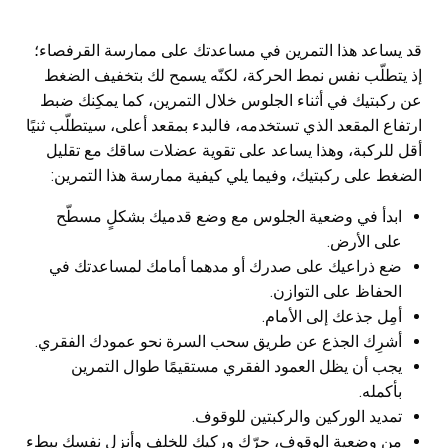
قد يساعد هذا التمرين في مساعدتك على ممارسة القرفصاء؛
إذ يتطلّب نفس نمط الحركة، لكنّه يسمح لك بتخفيف الضغط
عن ركبتيك في أثناء الجلوس خلال التمرين، كما يمكِنك ضبط
ارتفاع المقعد الذي تستخدمه، فالبدء بمقعد أعلى، سيتطلّب ثنيًا
أقل للركبة، وهذا يساعد على تقوية عضلات ساقك مع تقليل
الضغط على ركبتيك، وفيما يلي كيفية ممارسة هذا التمرين:
ابدأ في وضعية الجلوس مع وضع قدميك بشكلٍ مسطّح
على الأرض.
ضع ذراعيك على صدرك أو مدهما أمامك لمساعدتك في
الحفاظ على التوازن.
أمِل جذعك إلى الأمام.
أشرِك الجذع عن طريق سحب السرة نحو عمودك الفقري.
يجب أن يظل العمود الفقري مستقيمًا طوال التمرين
بأكمله.
تمديد الوركين والركبتين للوقوف.
من وضعية الوقوف، حرّك وركيك للخلف وأنزِل نفسك ببطء