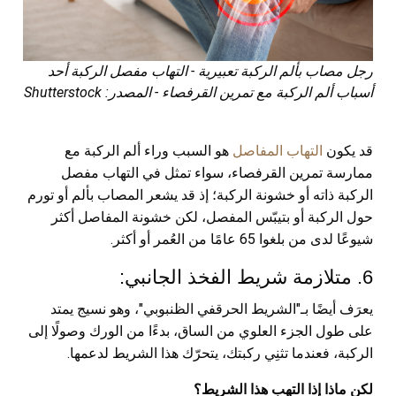
رجل مصاب بألم الركبة تعبيرية - التهاب مفصل الركبة أحد
أسباب ألم الركبة مع تمرين القرفصاء - المصدر: Shutterstock
قد يكون
التهاب المفاصل
هو السبب وراء ألم الركبة مع
ممارسة تمرين القرفصاء، سواء تمثل في التهاب مفصل
الركبة ذاته أو خشونة الركبة؛ إذ قد يشعر المصاب بألم أو تورم
حول الركبة أو بتيبّس المفصل، لكن خشونة المفاصل أكثر
شيوعًا لدى من بلغوا 65 عامًا من العُمر أو أكثر.
6. متلازمة شريط الفخذ الجانبي:
يعرَف أيضًا بـ"الشريط الحرقفي الظنبوبي"، وهو نسيج يمتد
على طول الجزء العلوي من الساق، بدءًا من الورك وصولًا إلى
الركبة، فعندما تثنِي ركبتك، يتحرّك هذا الشريط لدعمها.
لكن ماذا إذا التهب هذا الشريط؟