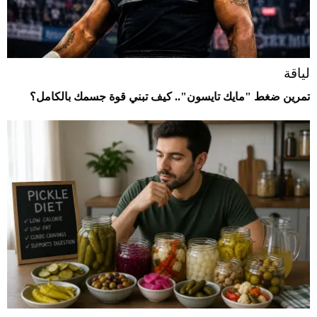
لياقة
تمرين ضغط "مايك تايسون".. كيف تبني قوة جسمك بالكامل؟