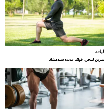
"بوجاتي ميسترال" الاستثنائية للبيع في
مزاد مونتيري
2026-07-23
أغلى 10 عطور في العالم للرجال تمنحك فخامة
استثنائية
لياقة
تمرين لينجز.. فوائد عديدة ستدهشك
Aston Martin Valiant: على هوى الأبطال