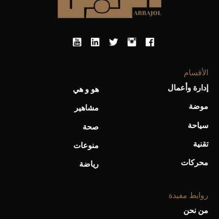
الأقسام
إدارة وأعمال
هو و هي
أحذية Mary Jane: ترف وأناقة للرجال
موضة
مشاهير
سياحة
صحة
تقنية
منوعات
محركات
رياضة
روابط مفيدة
من نحن