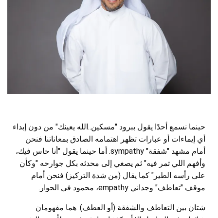
حينما نسمع أحدًا يقول ببرود "مسكين..الله يعينك" من دون إبداء
أي إيماءات أو عبارات تظهر اهتمامه الصادق بمعاناتنا فنحن
أمام مشهد "شفقة" sympathy. أما حينما يقول "أنا حاس فيك،
وأفهم اللي تمر فيه" ثم يصغي إلى محدثه بكل جوارحه "وكأن
على رأسه الطير" كما يقال (من شدة التركيز) فنحن أمام
موقف "تعاطف" وجداني empathy، محمود في الحوار.
شتان بين التعاطف والشفقة (أو العطف). هما مفهومان