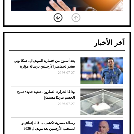
آخر الأخبار
بعد أسبوع من خسارة المونديال.. سكالوني
ضعف تبريد مكيف السيارة عند الوقوف.. أشهر
يعتذر لجماهير الأرجنتين برسالة مؤثرة
الأسباب والحلول
2026-07-27
وداعًا لحرارة التمارين.. تقنية جديدة تمنح
الجسم تبريدًا مستمرًا
2026-07-27
رسالة مسربة تكشف ما قاله إنفانتينو
لمنتخب الأرجنتين بعد مونديال 2026