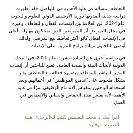
التعاطف مسألة في غاية الأهمية في التواصل. فقد أظهرت
دراسة حديثة أصدرتها دورية الأرشيف الدولي للعلوم والبحوث
عام 2024، عن العلاقة بين الإنصات الفعال والتعاطف وغيره
في مجال التمريض أن الممرضين الذين يمتلكون مهارات أعلى
في الإنصات الفعال كانوا أكثر تعاطفًا مع المرضى. ولذلك
أوصى الباحثون بزيادة برامج التدريب على الإنصات.
في دراسة أخرى عن القيادة، نشرت عام 2020، في المجلة
الدولية لأبحاث البيئة والصحة العامة، اتضح للباحثين أن إنصات
المدير المباشر للموظفين بصورة فعالة مع التعاطف يؤثر
بشكل ملحوظ على "اندماج الموظفين" في أعمالهم. ويعد
استخدام الباحثين لمقياس الاندماج الوظيفي أمرًا في غاية
الأهمية لأنه يقيس مدى الحماس والتفاني والانغماس في
العمل.
اقرأ أيضًا:
د. محمد النغيمش يكتب لـ«الرجل» : هيبة
الصمت.. ووقاره