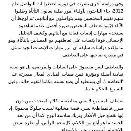
وفي دراسة أخرى نشرت في دورية اضطرابات التواصل عام
2022، جاء الباحثون بأولياء أمور طلبة يعانون التأتأة وطلبوا
منهم تقييم المختصين وهم يتواصلون مع أبنائهم، ثم لوحِظ أن
الآباء قيّموا تعاطف المختص بصورة أفضل عندما شاهدوه
يستخدم مهارات إنصات فعالة مع أبنائهم. وكشف التحليل
الإحصائي قوة الإنصات على تعاطفهم مع المصابين بالتأتأة. وهو
ما تؤكده دراسات سابقة أن أبرز مهارات الإنصات الجيد تتمثل
في مقدرة صاحبها على التعاطف.
والتعاطف ليس مقصورًا على العيادات والمرضى، بل هو صفة
قيادية أصيلة ومؤثرة. فمن صفات القيادي الفعال مقدرته على
"التعاطف"، أي يستطيع أن يضع نفسه مكاننا لتفهم حالنا، وقبل
التسرع بالحكم علينا.
تعاطف المستمع لا يعني مقاطعته لكلام المتحدث من دون
مبرر. فالمقاطعة لسرد قصة مشابهة ليست سلوكًا محمودًا، إذ
إنها تقطع حبل الأفكار وتربك سلاسة البوح. كما أن من لغة
الجسد ما هو أبلغ من الكلام، كإيماءة بالرأس، أو نظرة تفيض
بالاهتمام، أو صمت يشي بالإصغاء.