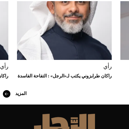
Aston Martin Valiant: على هوى الأبطال
رأي
رأي
راكان طرابزوني يكتب لـ«الرجل» : التفاحة الفاسدة
راكان
المزيد
أفضل تدريج للشعر الطويل لإطلالة جريئة وعصرية