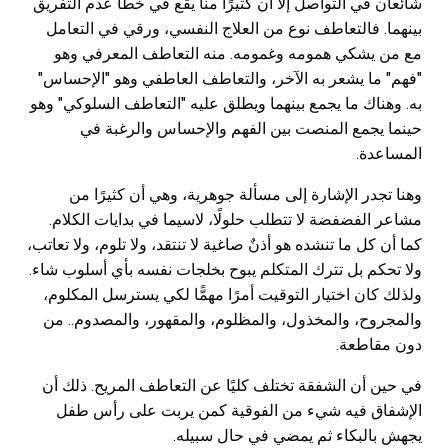
شائعان في التواصل إلا أن كثيرًا منا يقع في خطأ عدم التفريق
بينهما. فالتعاطف نوع من العلاج النفسي، ورقي في التعامل
مع من يشكي همومه وغمومه. منه التعاطف المعرفي وهو
"فهم" ما يشعر به الآخر، والتعاطف العاطفي وهو "الإحساس"
به. وهناك ما يجمع بينهما ويطلق عليه "التعاطف السلوكي" وهو
حينما يجمع المنصت بين الفهم والإحساس والرغبة في
المساعدة.
وهنا تجدر الإشارة إلى مسألة جوهرية، وهي أن كثيرًا من
مشاعر الفضفضة لا تتطلب حلولًا، لاسيما في بدايات الكلام.
كما أن كل ما تنشده هو أذنٌ صاغية لا تنتقد، ولا تلوم، ولا تعاتب،
ولا تحكم بل تترك المتكلم يبوح بخلجات نفسه بأي أسلوب شاء.
ولذلك كان اختيار التوقيت أمرًا مهمًّا لكي يسترسل المكلوم،
والمجروح، والمخذول، والمظلوم، والمقهور، والمصدوم.. من
دون مقاطعة.
في حين أن الشفقة تختلف كليًا عن التعاطف المريح. ذلك أن
الإشفاق فيه شيء من الفوقية كمن يربت على رأس طفل
يجهش بالبكاء ثم يمضي في حال سبيله.