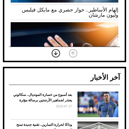
إلهام الأساطير.. حوار حصري مع مايكل فيلبس
وليون مارشان
آخر الأخبار
بعد أسبوع من خسارة المونديال.. سكالوني
ضعف تبريد مكيف السيارة عند الوقوف.. أشهر
يعتذر لجماهير الأرجنتين برسالة مؤثرة
الأسباب والحلول
2026-07-27
وداعًا لحرارة التمارين.. تقنية جديدة تمنح