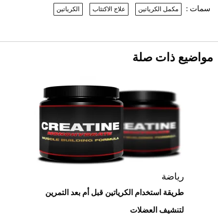
سمات :
مكمل الكرياتين
علاج الاكتئاب
الكرياتين
نرى المستقبل من خلال تصميماتنا.. كيف حجزت
1886 مكانها في عالم الأزياء؟
أقصر يوم في 2026 يقترب.. ماذا يحدث في
دوران الأرض؟
2026-07-25
مواضيع ذات صلة
قبل ليلة النزال.. اكتمال وزن أبطال "The
Comeback" في جدة (فيديو)
2026-07-25
"بوجاتي ميسترال" الاستثنائية للبيع في
مزاد مونتيري
2026-07-23
أغلى 10 عطور في العالم للرجال تمنحك فخامة
استثنائية
رياضة
طريقة استخدام الكرياتين قبل أم بعد التمرين
لتنشيف العضلات