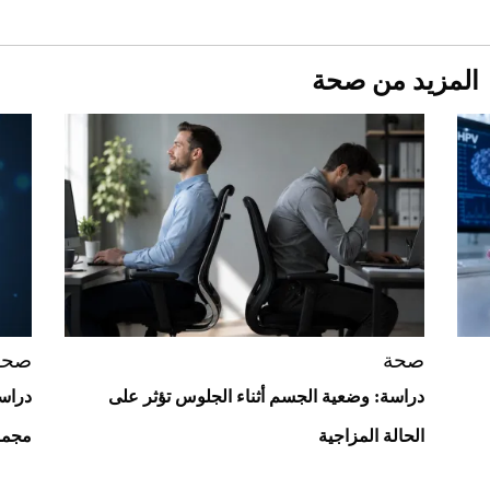
المزيد من صحة
Aston Martin Valiant: على هوى الأبطال
صحة
صحة
دراسة: وضعية الجسم أثناء الجلوس تؤثر على
دراسة
الحالة المزاجية
مجمو