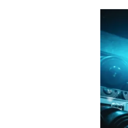
هوى الأبطال
أفضل تدريج للشعر الطويل
لإطلالة جريئة وعصرية
أحذية Mary Jane: ترف وأناقة
للرجال