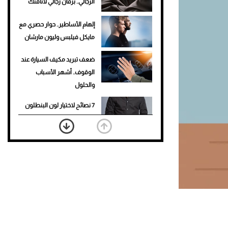
الرجالي.. برفان رجالي لأناقتك
إلهام الأساطير.. حوار حصري مع
مايكل فيلبس وليون مارشان
ضعف تبريد مكيف السيارة عند
الوقوف.. أشهر الأسباب
والحلول
7 نصائح لاختيار لون البنطلون
المناسب للقميص الأسود
نرى المستقبل من خلال
تصميماتنا.. كيف حجزت 1886
مكانها في عالم الأزياء؟
أغلى 10 عطور في العالم للرجال
تمنحك فخامة استثنائية
Aston Martin Valiant: على