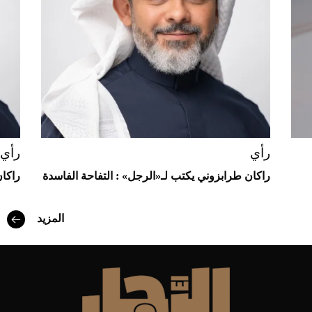
"بوجاتي ميسترال" الاستثنائية للبيع في
مزاد مونتيري
2026-07-23
أغلى 10 عطور في العالم للرجال تمنحك فخامة
استثنائية
رأي
رأي
راكان طرابزوني يكتب لـ«الرجل» : التفاحة الفاسدة
راكان
المزيد
Aston Martin Valiant: على هوى الأبطال