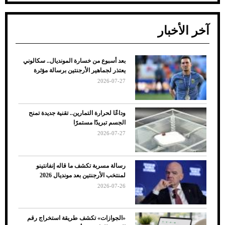
آخر الأخبار
بعد أسبوع من خسارة المونديال.. سكالوني
ضعف تبريد مكيف السيارة عند الوقوف.. أشهر
يعتذر لجماهير الأرجنتين برسالة مؤثرة
الأسباب والحلول
2026-07-27
وداعًا لحرارة التمارين.. تقنية جديدة تمنح
الجسم تبريدًا مستمرًا
2026-07-27
رسالة مسربة تكشف ما قاله إنفانتينو
لمنتخب الأرجنتين بعد مونديال 2026
2026-07-26
7 نصائح لاختيار لون البنطلون المناسب للقميص
«الجوازات» تكشف طريقة استخراج رقم
الأسود